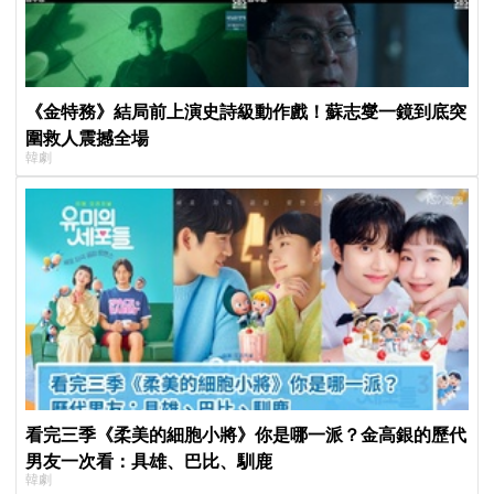
《金特務》結局前上演史詩級動作戲！蘇志燮一鏡到底突
圍救人震撼全場
韓劇
看完三季《柔美的細胞小將》你是哪一派？金高銀的歷代
男友一次看：具雄、巴比、馴鹿
韓劇