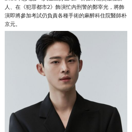
人、在《犯罪都市2》飾演忙內刑警的鄭宰光，將飾
演即將參加考試仍負責各種手術的麻醉科住院醫師朴
京元。