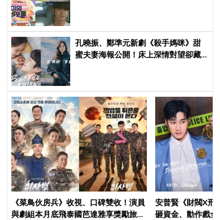
到金高銀電量回升，姐弟戀火花讓人
期待爆棚
孔曉振、鄭準元新劇《殺手媽咪》甜
蜜夫妻海報公開！床上深情對望卻藏
驚人秘密
《菜鳥伙房兵》收視、口碑雙收！演員
安普賢《財閥X刑
與劇組本月底飛泰國芭達雅享獎勵旅
砸資金、動作戲全