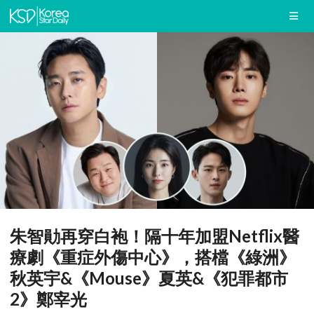
朱智勛再穿白袍！隔十年加盟Netflix醫
療劇《重症外傷中心》，搭檔《綠洲》
秋英宇&《Mouse》夏英&《犯罪都市
2》鄭宰光