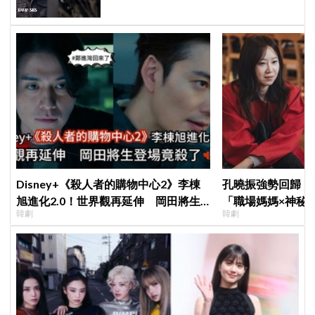
Disney+《殺人者的購物中心2》李棟
孔曉振強勢回歸！
旭進化2.0！世界觀再延伸 岡田將生
「職場媽媽×神秘
韓劇
韓劇
登場竟殺了「他」
鄭準元展開反差夫