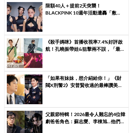
限額40人＋提前2天突襲！
BLACKPINK 10週年活動遭轟「敷
衍」，YG急證實：4人確定完全體出
席
《殺手媽咪》首播收視率7.4%好評啟
航！孔曉振帶娃&狙擊兩不誤，「最狂
雙重生活」與老公明追暗躲
「如果有妹妹，想介紹給你！」《財
閥X刑警2》安普賢收過的最棒讚美，
連哥哥們都認證的好品格～
父親節特輯！2026最令人難忘的4位韓
劇爸爸角色：蘇志燮、李棟旭...他們連
命都可以不要