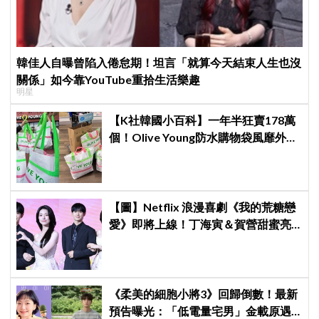
韓佳人自曝曾陷入倦怠期！坦言「就算今天結束人生也沒
關係」如今靠YouTube重拾生活樂趣
明星
【K社韓國小百科】一年半狂賣178萬
個！Olive Young防水購物袋風靡外國
遊客，機場「人手一個」成新奇景
【圖】Netflix 浪漫喜劇《我的荒糖戀
愛》即將上線！丁海寅＆賀營甜蜜亮
相製作發表會，甜蜜CP化學反應引期
待
《柔美的細胞小將3》回歸倒數！最新
預告曝光：「低電量宅男」金載原遇