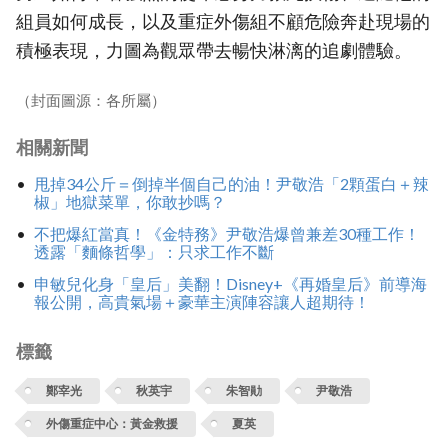
組員如何成長，以及重症外傷組不顧危險奔赴現場的
積極表現，力圖為觀眾帶去暢快淋漓的追劇體驗。
（封面圖源：各所屬）
相關新聞
甩掉34公斤＝倒掉半個自己的油！尹敬浩「2顆蛋白＋辣
椒」地獄菜單，你敢抄嗎？
不把爆紅當真！《金特務》尹敬浩爆曾兼差30種工作！
透露「麵條哲學」：只求工作不斷
申敏兒化身「皇后」美翻！Disney+《再婚皇后》前導海
報公開，高貴氣場＋豪華主演陣容讓人超期待！
標籤
鄭宰光
秋英宇
朱智勛
尹敬浩
外傷重症中心：黃金救援
夏英