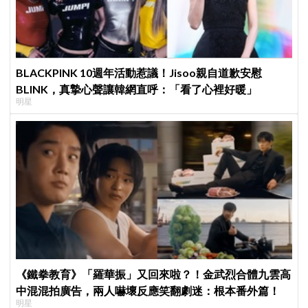
BLACKPINK 10週年活動惹議！Jisoo親自道歉安慰
BLINK，真摯心聲讓韓網直呼：「看了心裡好暖」
明星
《鐵拳教育》「羅華振」又回來啦？！金武烈合體九雲高
中混混拍廣告，兩人嚇壞反應笑翻劇迷：根本番外篇！
明星