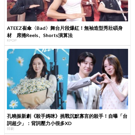
ATEEZ崔傘〈Bad〉舞台片段爆紅！無袖造型秀壯碩身
材 席捲Reels、Shorts演算法
KPOP
孔曉振新劇《殺手媽咪》挑戰沉默寡言的殺手！自曝「台
詞超少」：背詞壓力小很多XD
韓劇