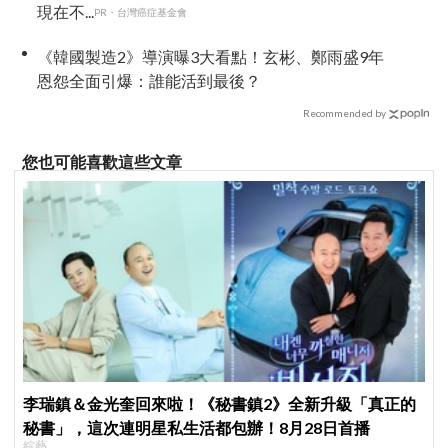
現在不...
PR・台灣癌症基金會
《韓國製造2》導演曝3大看點！玄彬、鄭雨盛9年
恩怨全面引爆：誰能活到最後？
Recommended by
您也可能喜歡這些文章
李瑞鎮＆金光奎回來啦！《秘書鎮2》全新升級「真正的
秘書」，這次連明星私生活都包辦！8月28日首播
綜藝