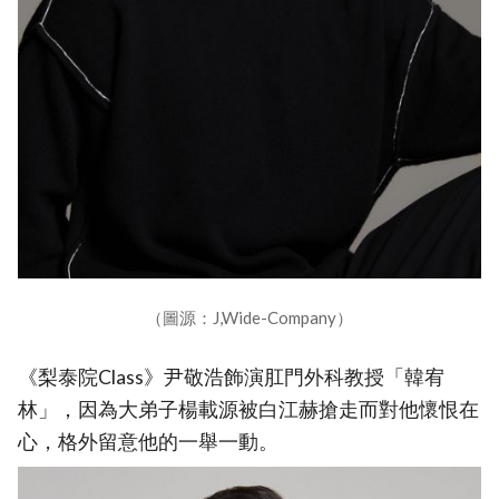
（圖源：J,Wide-Company）
《梨泰院Class》尹敬浩飾演肛門外科教授「韓宥
林」，因為大弟子楊載源被白江赫搶走而對他懷恨在
心，格外留意他的一舉一動。