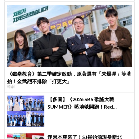
《鐵拳教育》第二季確定啟動，原著還有「未爆彈」等著
拍！金武烈不排除「打更大」
韓劇
【多圖】《2026 SBS 歌謠大戰
SUMMER》藍地毯開跑！Red
Velvet、Stray Kids、ATEEZ、RIIZE
等愛豆登場
迷因本尊來了！SJ崔始源現身新北