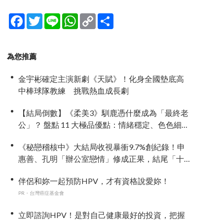
Facebook
Twitter
Line
WhatsApp
Copy
分
Link
享
為您推薦
金宇彬確定主演新劇《天賦》！化身全國墊底高
中棒球隊教練 挑戰熱血成長劇
【結局倒數】《柔美3》馴鹿憑什麼成為「最終老
公」？ 盤點 11 大極品優點：情緒穩定、色色細胞
歷代最強！
《秘戀稽核中》大結局收視暴衝9.7%創紀錄！申
惠善、孔明「辦公室戀情」修成正果，結尾「十
指緊扣」甜到蛀牙
伴侶和妳一起預防HPV，才有資格說愛妳！
PR・台灣癌症基金會
立即諮詢HPV！是對自己健康最好的投資，把握