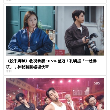
《殺手媽咪》收視暴衝 10.9% 登冠！孔曉振「一槍爆
頭」，神秘竊聽器埋伏筆
韓劇