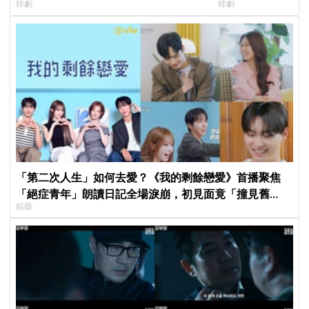
韓劇
韓劇
行，慶祝亮眼成績
超越第一季
「第二次人生」如何去愛？《我的剩餘戀愛》首播聚焦
「絕症青年」朗讀日記全場淚崩，初見面竟「撞見舊
綜藝
識」！