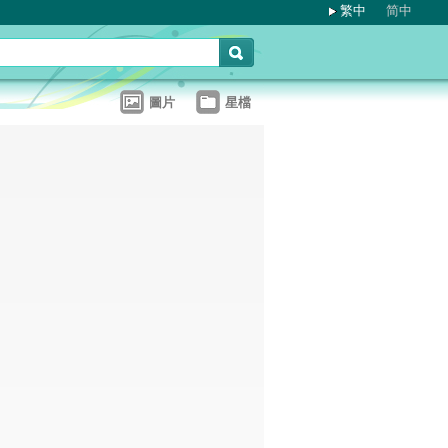
繁中
简中
圖片
星檔