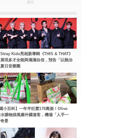
廣告
tray Kids亮相新專輯《THIS & THAT》
！展現多才全能與滿滿自信，預告「以熱治
裂夏日音樂圈
國小百科】一年半狂賣178萬個！Olive
g防水購物袋風靡外國遊客，機場「人手一
新奇景