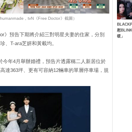
manmade，tvN《Free Doctor》截圖）
BLACK
慰BLI
Doctor》預告下期將介紹三對明星夫妻的住家，分別
暖」
、T-ara芝妍和黃載均。
於今年4月舉辦婚禮，預告片透露稱二人新居位於
高達363坪、更有可容納12輛車的單層停車場，規