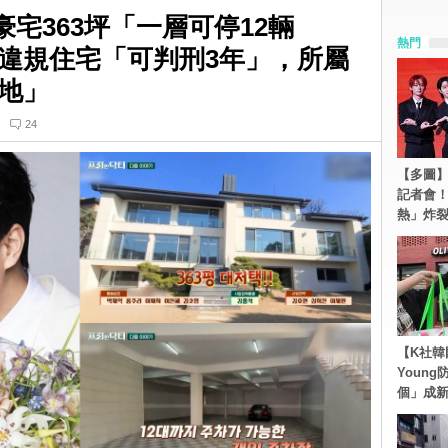
宅363坪「一層可停12輛
熱門
違規住宅「可判刑3年」，所屬
地」
24
【多圖】S
記者會
熱」炸
【K社韓
Youn
個」成