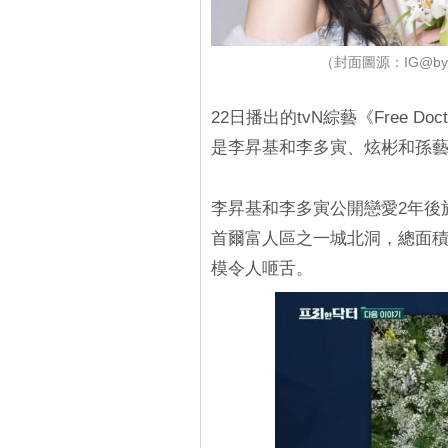
（封面圖源：IG@byhu
22日播出的tvN綜藝《Free 
是李昇基和李多寅、炫彬和孫藝珍
李昇基和李多寅公開戀愛2年後
首爾富人區之一城北洞，總面積
模令人咂舌。