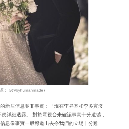
源：IG@byhumanmade）
中的新居信息並非事實：「現在李昇基和李多寅沒
不便詳細透露。 對於電視台未確認事實十分遺憾，
假信息像事實一般報道出去令我們的立場十分難