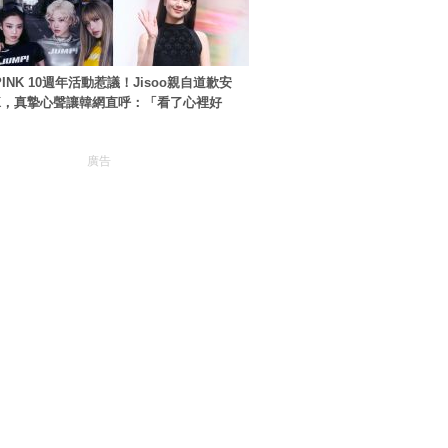
PINK 10週年活動惹議！Jisoo親自道歉安
NK，真摯心聲讓韓網直呼：「看了心裡好
廣告