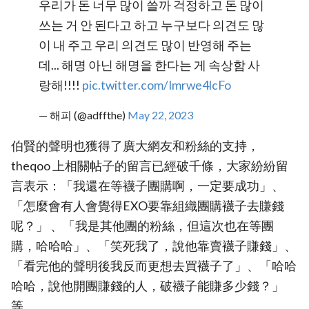
우리가 돈 너무 많이 쓸까 걱정하고 돈 많이
쓰는 거 안 된다고 하고 누구보다 의견도 많
이 내 주고 우리 의견도 많이 반영해 주는
데... 해명 아닌 해명을 한다는 게 속상함 사
랑해!!!!
pic.twitter.com/Imrwe4lcFo
— 해피 (@adffthe)
May 22, 2023
伯賢的聲明也獲得了廣大網友和粉絲的支持，
theqoo 上相關帖子的留言已經破千條，大家紛紛留
言表示：「我還在等襪子團購啊，一定要成功」、
「怎麼會有人會覺得EXO要靠組織團購襪子去賺錢
呢？」 、「我是其他團的粉絲，但這次也在等團
購，哈哈哈」、「笑死我了，說他靠賣襪子賺錢」、
「看完他的聲明後我反而更想去買襪子了」、「哈哈
哈哈，說他開團賺錢的人，破襪子能賺多少錢？」
等。