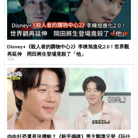
Disney+《殺人者的購物中心2》李棟旭進化2.0！世界觀
再延伸 岡田將生登場竟殺了「他」
韓劇
內向社恐還是沒禮貌？《殺手媽咪》男主鄭準元登《玩什