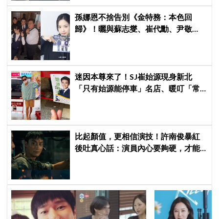
孫娜恩不捨告別《金特務：本色回
歸》！曬與蘇志燮、崔代勳、尹敬
浩、朱相昱暖心合照，感謝劇組與粉
絲陪伴
迷因本尊來了！SJ崔始源現身新北
「只有始源能停車」名店、暖叮「常
幫我換照片」，店家尖叫合照網笑
翻：這輩子不能脫粉了
比起顏值，更相信演技！許南俊暴紅
後吐真心話：演員內心要夠硬，才能
演活別人，因為恐懼讓我更專注