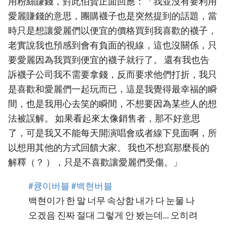
用粉絲賺錢，對此伯賢正面回應：「我並沒有要利用
愛麗賺錢的意思，團購襪子也是突然提到的話題，當
時只是想讓愛麗們以便宜的價格買到我喜歡的襪子，
老實說我也預感到會有負面的視線，這也沒關係，只
要愛麗因為我買到便宜的襪子就行了。 還有我也告
訴襪子公司我不需要拿錢，反而要求他們打折，我只
是喜歡和愛麗們一起玩而已，這是我覺得最幸福的瞬
間，也是我用心去笑的瞬間，不想要因為某些人的想
法被誤解。 如果看起來太像銷售者，那不好意思
了，可是我又不能每天開演唱會或者線下見面啊，所
以想用其他的方式回饋大家。 我也不想寫那麼長的
解釋（？ ），只是不喜歡讓愛麗們受傷。」
#큥이버블
#백현버블
백현이가 한 말 너무 속상함 내가 다 눈물 나
오겠음 진짜 절대 그렇게 안 봤는데... 오히려