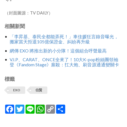
（封面圖源：TV DAILY）
相關新聞
「李昇基、泰民全都能弄死！」車佳媛狂言錄音曝光，
搬家當天拒退105億保證金、糾紛再升級
網傳 EXO 將推出新的小分隊！這個組合呼聲最高
V.I.P、CARAT、ONCE全來了！10大K-pop粉絲團領袖
登《Fandom Stage》廝殺：扛大炮、刷音源通通變關卡
標籤
EXO
伯賢
Facebook
Twitter
Line
WhatsApp
Copy
分
Link
享