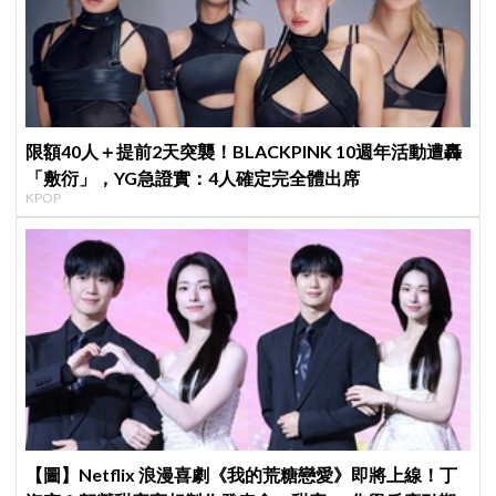
限額40人＋提前2天突襲！BLACKPINK 10週年活動遭轟
「敷衍」，YG急證實：4人確定完全體出席
KPOP
【圖】Netflix 浪漫喜劇《我的荒糖戀愛》即將上線！丁