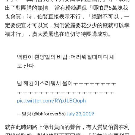
出了對團購的熱情。 當有粉絲調侃「哪怕是5萬塊我
也會買」時，伯賢直接表示不行，「絕對不可以，一
定要便宜才可以買，我們愛麗要花少少的錢就可以幸
福才行」，廣大愛麗也在迫切等待團購成功。
백현이 흰양말의 비법 : 더러워질때마다 새
로 산다
넘 깨큥이스러워서 울어ㅜㅜㅜㅜㅜㅜㅜㅜ
ㅜㅜㅜㅜㅜㅜㅜㅜㅜㅜㅜㅜㅜㅜㅜㅜㅜㅜ
pic.twitter.com/RYpJLBQoph
— 말랑 (@bhforever56)
July 23, 2019
就在此時網路上傳出負面的聲音，有人質疑伯賢在利