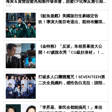
海寅＆賀營甜蜜亮相製作發表會，甜蜜CP化學反應引期
韓劇
待
《魷魚遊戲》美國版衍生劇確定告
吹！導演大衛芬奇退出、凱特布蘭琪
出演傳聞也破局
《金特務》「反派」朱相昱幕後大公
開！47歲脫衣秀「CG級好身材」！ 竟
爆料：這場戲是這麼拍的
打破多人口團體魔咒！SEVENTEEN第
二次全員續約，感性告白克拉：請陪
伴「TEAM SVT」見證永恆約定！
「李昇基、泰民全都能搞死！」車佳