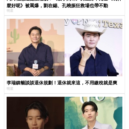
麼好呢》被罵爆，劉在錫、孔曉振狂救場也帶不動
明星
李瑞鎮暢談談退休規劃！退休就來這，不用繳稅就是爽
明星