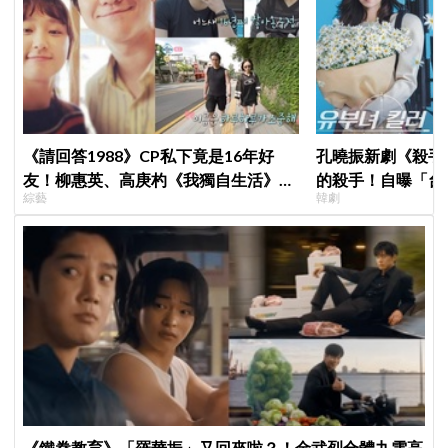
《請回答1988》CP私下竟是16年好
孔曉振新劇《殺手
友！柳惠英、高庚杓《我獨自生活》預
的殺手！自曝「台
綜藝
韓劇
告公開，暖心互動掀回憶殺
小很多XD
《鐵拳教育》「羅華振」又回來啦？！金武烈合體九雲高