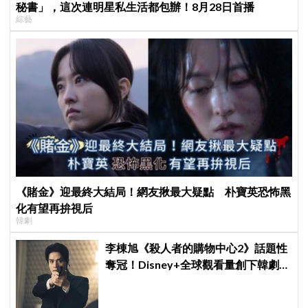
秘書」，這次連明星私生活都包辦！8月28日首播
綜藝
《賭金》迎最終大結局！網友揪最大疑點 朴寶英恐怖黑
化有望再拚視后
韓劇
李棟旭《殺人者的購物中心2》話題性
奪冠！Disney+全球觀看量創下韓劇新
紀錄