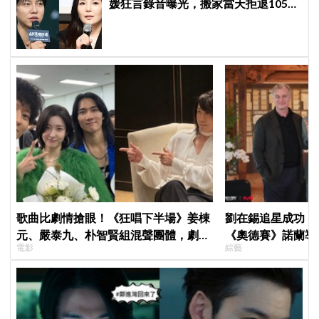
媛狂言錄音曝光，搬家當天拒退105億
保證金、糾紛再升級
歌曲比劇情搶眼！《狂唱下半場》姜棟
劉在錫追星成功！《
元、嚴泰九、朴智賢組混聲團體，劇中
《奧德賽》諾蘭導
電影
綜藝
曲《Love Is》超洗腦
比YA幸福笑容藏