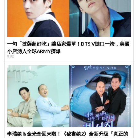
一句「披薩超好吃」讓店家爆單！BTS V隨口一誇，美國
小店湧入全球ARMY擠爆
明星
李瑞鎮＆金光奎回來啦！《秘書鎮2》全新升級「真正的