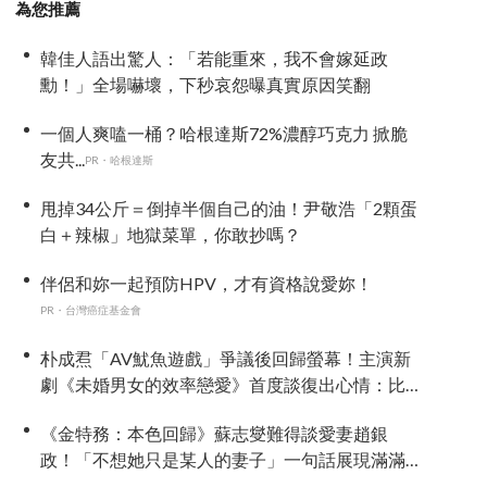
為您推薦
韓佳人語出驚人：「若能重來，我不會嫁延政
勳！」全場嚇壞，下秒哀怨曝真實原因笑翻
一個人爽嗑一桶？哈根達斯72%濃醇巧克力 掀脆
友共...
PR・哈根達斯
甩掉34公斤＝倒掉半個自己的油！尹敬浩「2顆蛋
白＋辣椒」地獄菜單，你敢抄嗎？
伴侶和妳一起預防HPV，才有資格說愛妳！
PR・台灣癌症基金會
朴成焄「AV魷魚遊戲」爭議後回歸螢幕！主演新
劇《未婚男女的效率戀愛》首度談復出心情：比
以往更謹慎
《金特務：本色回歸》蘇志燮難得談愛妻趙銀
政！「不想她只是某人的妻子」一句話展現滿滿
尊重與愛