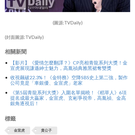
(圖源:TVDaily)
(封面圖源:TVDaily)
相關新聞
【影片】《愛情怎麼翻譯？》CP亮相青龍系列大獎！金
宣虎展現謙遜紳士魅力，高胤禎典雅黑裙奪雙獎
收視飆破22.3%！《金特務》空降SBS史上第二強，製作
公司竟是「車銀優、金宣虎」老家
《第5屆青龍系列大獎》入圍名單揭曉！《稻草人》6項
提名成最大贏家，金宣虎、玄彬爭視帝，高胤禎、金高
銀角逐視后！
標籤
金宣虎
貴公子