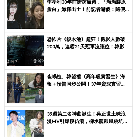
李孝利30年前街訪瘋傳，「滿滿膠原
蛋白」嫩樣出土！前記者嚇傻：隨便
選到傳奇
恐怖片《殺木池》超狂！觀影人數破
200萬，連霸21天冠軍沒讓位！韓影恐
怖片票房史第4！
崔岷植、韓韶禧《高年級實習生》海
報＋預告同步公開！37年資深實習生
遇上美女CEO
39週第二名神曲誕生！吳正世土味浪
漫MV引爆模仿潮，柳承龍跟風跳坑：
中毒了