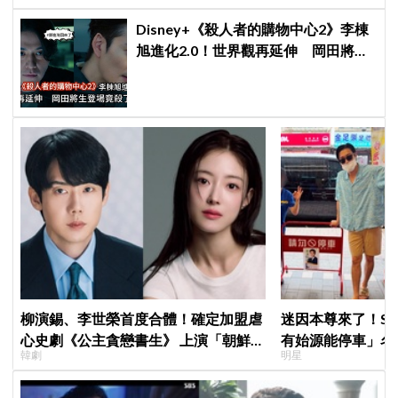
Disney+《殺人者的購物中心2》李棟
旭進化2.0！世界觀再延伸 岡田將生
登場竟殺了「他」
柳演錫、李世榮首度合體！確定加盟虐
迷因本尊來了！S
心史劇《公主貪戀書生》 上演「朝鮮版
有始源能停車」名
韓劇
明星
羅密歐與茱麗葉」
照片」，店家尖叫
不能脫粉了