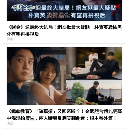
《賭金》迎最終大結局！網友揪最大疑點 朴寶英恐怖黑
化有望再拚視后
韓劇
《鐵拳教育》「羅華振」又回來啦？！金武烈合體九雲高
中混混拍廣告，兩人嚇壞反應笑翻劇迷：根本番外篇！
明星