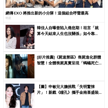
網傳 EXO 將推出新的小分隊！這個組合呼聲最高
明星
韓佳人自曝曾陷入倦怠期！坦言「就
算今天結束人生也沒關係」如今靠
YouTube重拾生活樂趣
[好片推薦]《屍速禁區》喪屍進化群體
智慧！全體喪屍真實呈現「螞蟻死亡
漩渦」太震撼！
【圖】申敏兒大膽挑戰「失明驚悚
片」！新戲《瞳孔》攜手金南喜盛裝
亮相，一人分飾兩角「眼技」炸裂