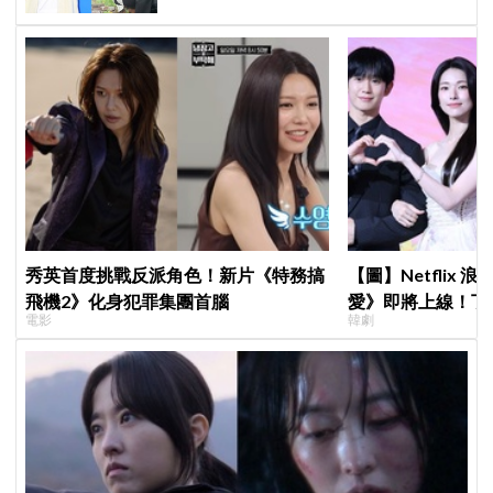
秀英首度挑戰反派角色！新片《特務搞
【圖】Netflix
飛機2》化身犯罪集團首腦
愛》即將上線！丁
電影
韓劇
製作發表會，甜蜜