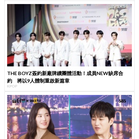
THE BOYZ簽約新廠牌續團體活動！成員NEW缺席合
約 將以9人體制重啟新篇章
KPOP