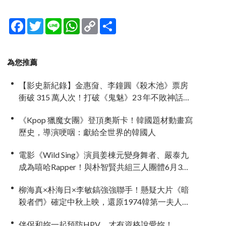
Facebook
Twitter
Line
WhatsApp
Copy
分
Link
享
為您推薦
【影史新紀錄】金惠奫、李鐘圓《殺木池》票房
衝破 315 萬人次！打破《鬼魅》23 年不敗神話，
登韓國正統恐怖片影史 No.1
《Kpop 獵魔女團》登頂奧斯卡！韓國題材動畫寫
歷史，導演哽咽：獻給全世界的韓國人
電影《Wild Sing》演員姜棟元變身舞者、嚴泰九
成為嘻哈Rapper！與朴智賢共組三人團體6月3日
上映
柳海真×朴海日×李敏鎬強強聯手！懸疑大片《暗
殺者們》確定中秋上映，還原1974韓第一夫人暗
殺疑雲
伴侶和妳一起預防HPV，才有資格說愛妳！