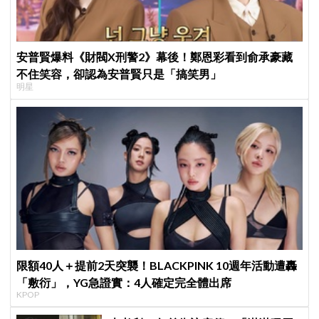
安普賢爆料《財閥X刑警2》幕後！鄭恩彩看到俞承豪藏
不住笑容，卻認為安普賢只是「搞笑男」
明星
限額40人＋提前2天突襲！BLACKPINK 10週年活動遭轟
「敷衍」，YG急證實：4人確定完全體出席
KPOP