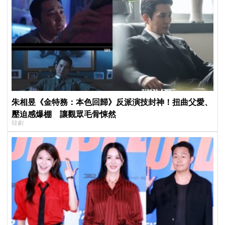
朱相昱《金特務：本色回歸》反派演技封神！扭曲父愛、
壓迫感爆棚 讓觀眾毛骨悚然
韓劇