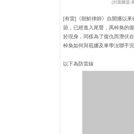
(封面圖源:
[有雷]《朝鮮律師》自開播以
節，已經進入尾聲，禹棹奐的
於現身，同樣為了復仇而潛伏
棹奐如何與苞娜及車學沇聯手
以下為防雷線