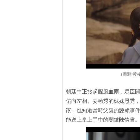
(圖源:黃
朝廷中正掀起腥風血雨，眾臣
偏向左相。姜翰秀的妹妹恩秀
家，也知道當時父親的誣賴事
能送上皇上手中的關鍵陳情書