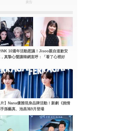
廣告
PINK 10週年活動惹議！Jisoo親自道歉安
NK，真摯心聲讓韓網直呼：「看了心裡好
片】Nana優雅現身品牌活動！新劇《挑情
手孫藝真、池昌旭9月登場