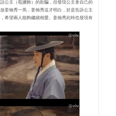
原諒公主（苞娜飾）的欺騙，但發現公主拿自己的
妃放姜翰秀一馬，姜翰秀這才明白，於是告訴公主
），希望兩人能夠繼續相愛。姜翰秀此時也發現有