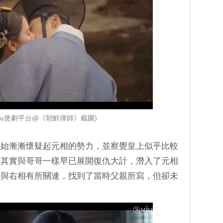
viu煲劇平台@《朝鮮律師》截圖)
開始漸漸懷疑起元相的勢力，並察覺皇上似乎比較
，其實與哥哥一樣早已展開復仇大計，潛入了元相
件與右相有所關連，找到了當時父親所寫，但卻未
。