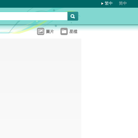
繁中
简中
圖片
星檔