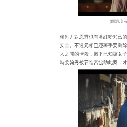
(圖源:黃
柳判尹對恩秀也有著紅粉知己
安全。不過元相已經著手要剷
人之間的情殺，殿下已知該女
時姜翰秀被召進宮協助此案，