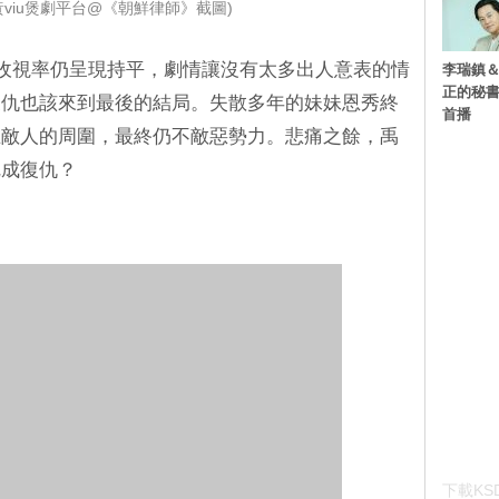
黃viu煲劇平台@《朝鮮律師》截圖)
來收視率仍呈現持平，劇情讓沒有太多出人意表的情
李瑞鎮＆
正的秘書
復仇也該來到最後的結局。失散多年的妹妹恩秀終
首播
在敵人的周圍，最終仍不敵惡勢力。悲痛之餘，禹
完成復仇？
下載KSD