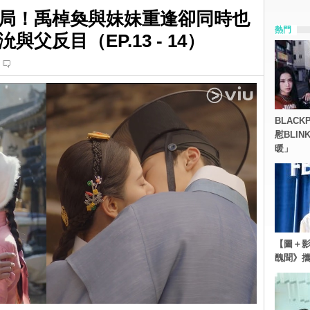
局！禹棹奐與妹妹重逢卻同時也
熱門
父反目（EP.13 - 14）
BLACK
慰BLI
暖」
【圖＋影
醜聞》攜