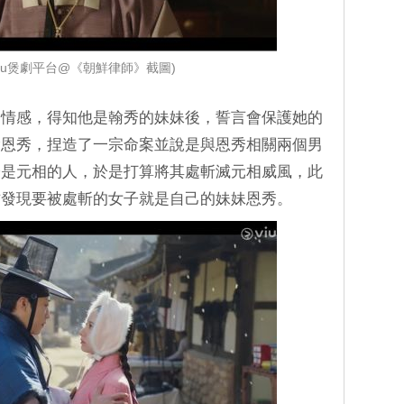
viu煲劇平台@《朝鮮律師》截圖)
的情感，得知他是翰秀的妹妹後，誓言會保護她的
除恩秀，捏造了一宗命案並說是與恩秀相關兩個男
子是元相的人，於是打算將其處斬滅元相威風，此
才發現要被處斬的女子就是自己的妹妹恩秀。