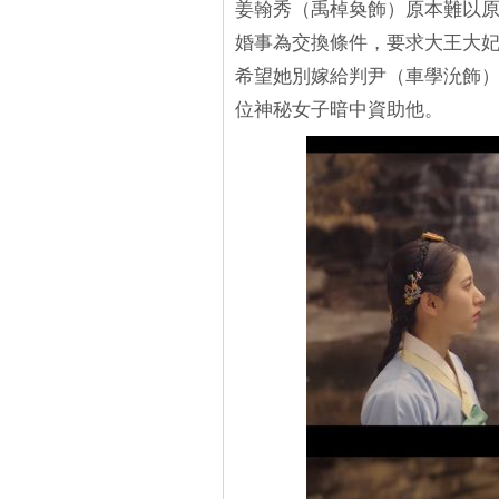
姜翰秀（禹棹奐飾）原本難以
婚事為交換條件，要求大王大
希望她別嫁給判尹（車學沇飾
位神秘女子暗中資助他。