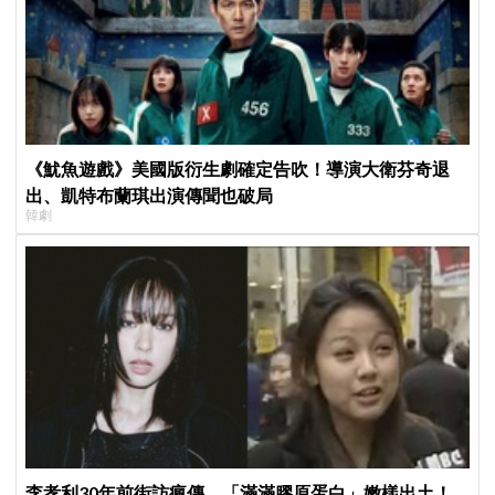
《魷魚遊戲》美國版衍生劇確定告吹！導演大衛芬奇退
出、凱特布蘭琪出演傳聞也破局
韓劇
李孝利30年前街訪瘋傳，「滿滿膠原蛋白」嫩樣出土！