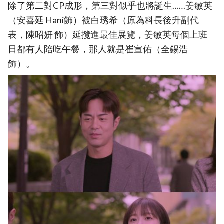
除了第二對CP成形，第三對似乎也將誕生……姜敏英
（安喜延 Hani飾）被白琇希（原為科長後升副代
表，陳昭妍 飾）延攬進最佳展覽，姜敏英每個上班
日都有人陪吃午餐，那人就是崔宣佑（全錫浩
飾）。