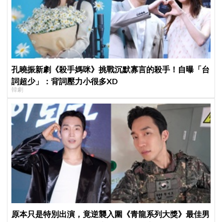
孔曉振新劇《殺手媽咪》挑戰沉默寡言的殺手！自曝「台
詞超少」：背詞壓力小很多XD
韓劇
原本只是特別出演，竟逆襲入圍《青龍系列大獎》最佳男