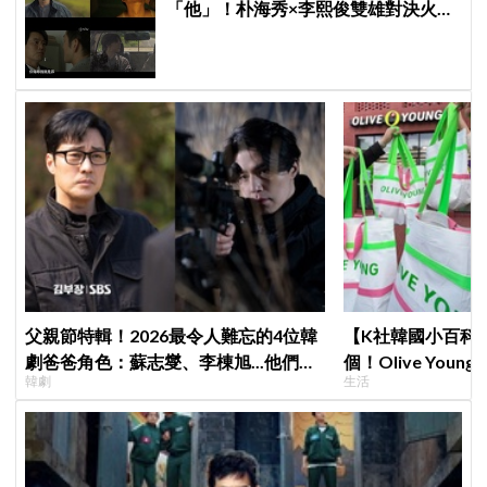
「他」！朴海秀×李熙俊雙雄對決火花
四濺 網民封為「2026劇王」
父親節特輯！2026最令人難忘的4位韓
【K社韓國小百科】
劇爸爸角色：蘇志燮、李棟旭...他們連
個！Olive Yo
韓劇
生活
命都可以不要
遊客，機場「人手