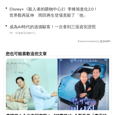
Disney+《殺人者的購物中心2》李棟旭進化2.0！
世界觀再延伸 岡田將生登場竟殺了「他」
成為AI時代的道德駭客！一次拿到三張資安證照
PR・恆逸教育訓練中心
Recommended by
您也可能喜歡這些文章