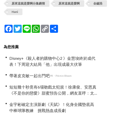
原來這就是愛啊分集劇情
原來這就是愛啊
全錫浩
Hani
Facebook
Twitter
Line
WhatsApp
Copy
分
Link
享
為您推薦
Disney+《殺人者的購物中心2 》金慧埈終於成代
表！下周迎大結局「他」出現成最大伏筆
帶著皮克敏一起出門吧
PR・Pikmin Bloom
短短幾十秒竟有6場吻戲太犯規！徐康俊、安恩真
《不是你的戀愛》甜蜜預告公開，網友直呼：太
期待了！
金宇彬確定主演新劇《天賦》！化身全國墊底高
中棒球隊教練 挑戰熱血成長劇