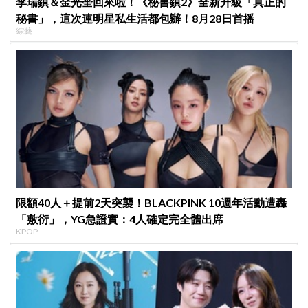
李瑞鎮＆金光奎回來啦！《秘書鎮2》全新升級「真正的
秘書」，這次連明星私生活都包辦！8月28日首播
綜藝
限額40人＋提前2天突襲！BLACKPINK 10週年活動遭轟
「敷衍」，YG急證實：4人確定完全體出席
KPOP