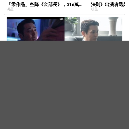
「零作品」空降《金部長》，316萬舊
法則》出演者透露
明星
明星
片被挖出網驚呆：星味藏不住！
患者順利完成治療
朱相昱《金特務：本色回歸》反派演技封神！扭曲父愛、
壓迫感爆棚 讓觀眾毛骨悚然
韓劇