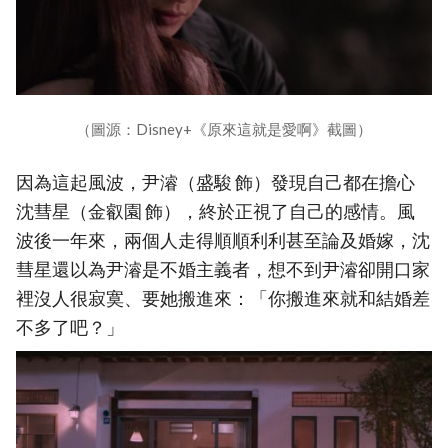
（圖源：Disney+《原來這就是愛啊》截圖）
因為這起風波，尹濬（盛駿 飾）發現自己都在擔心
沈彗星（金叡園 飾），終於正視了自己的感情。風
波後一年來，兩個人走得順順利利甚至論及婚嫁，沈
彗星還以為尹濬是不婚主義者，想不到尹濬卻開口家
裡沒人很寂寞、要她搬進來：「你搬進來就和結婚差
不多了吧？」