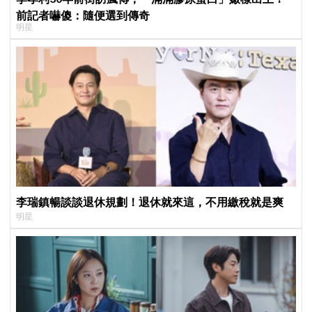
前記者嚇傻：隨便選到傳奇
明星
李瑞鎮暢談談退休規劃！退休就來這，不用繳稅就是爽
明星