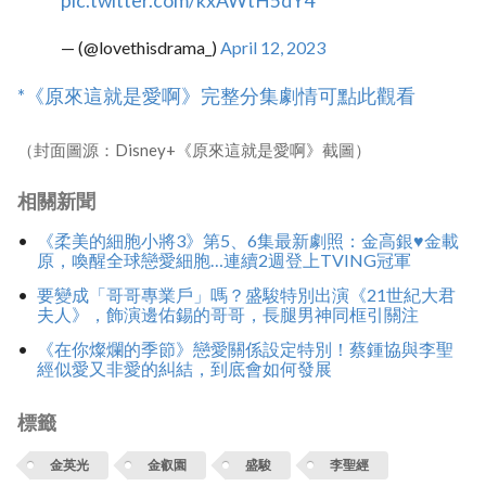
pic.twitter.com/kxAWtH5dY4
— (@lovethisdrama_)
April 12, 2023
‎*《原來這就是愛啊》完整分集劇情可點此觀看‎
（封面圖源：Disney+《原來這就是愛啊》截圖）
相關新聞
《柔美的細胞小將3》第5、6集最新劇照：金高銀♥金載
原，喚醒全球戀愛細胞…連續2週登上TVING冠軍
要變成「哥哥專業戶」嗎？盛駿特別出演《21世紀大君
夫人》，飾演邊佑錫的哥哥，長腿男神同框引關注
《在你燦爛的季節》戀愛關係設定特別！蔡鍾協與李聖
經似愛又非愛的糾結，到底會如何發展
標籤
金英光
金叡園
盛駿
李聖經