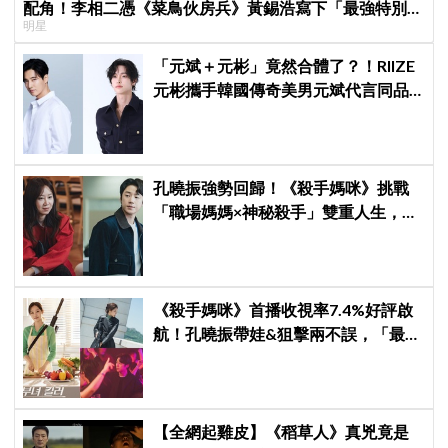
配角！李相二憑《菜鳥伙房兵》黃錫浩寫下「最強特別出
明星
演」傳奇
「元斌＋元彬」竟然合體了？！RIIZE
元彬攜手韓國傳奇美男元斌代言同品
牌，韓網瘋喊：兩個帥哥來了！
孔曉振強勢回歸！《殺手媽咪》挑戰
「職場媽媽×神秘殺手」雙重人生，與
鄭準元展開反差夫妻線
《殺手媽咪》首播收視率7.4%好評啟
航！孔曉振帶娃&狙擊兩不誤，「最狂
雙重生活」與老公明追暗躲
【全網起雞皮】《稻草人》真兇竟是