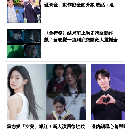
砸資金、動作戲全面升級 放話：這次
要超越第一季
《金特務》結局前上演史詩級動作
戲！蘇志燮一鏡到底突圍救人震撼全
場
蘇志燮「女兒」爆紅！新人演員徐貹旼
邊佑錫暖心善舉曝