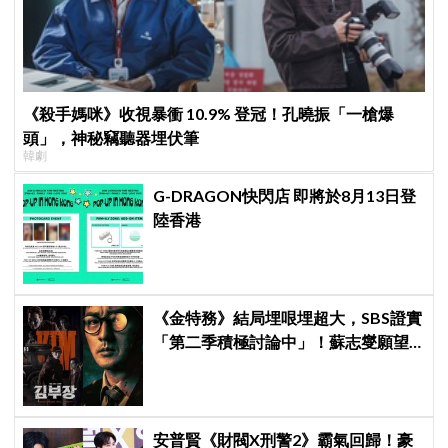
《殺手媽咪》收視暴衝 10.9% 登冠！孔曉振「一槍爆
頭」，神秘竊聽器埋伏筆
韓劇
G-DRAGON快閃店 即將於8月13日登
陸香港
《金特務》結局埋哏埋超大，SBS證實
「第二季積極討論中」！蘇志燮願望
要成真啦
安普賢《財閥X刑警2》霸氣回歸！豪