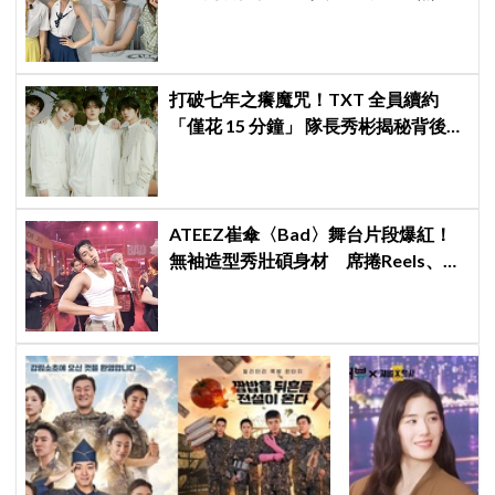
議：非要選新成員嗎？
打破七年之癢魔咒！TXT 全員續約
「僅花 15 分鐘」 隊長秀彬揭秘背後原
因：大家都帶好了答案！
ATEEZ崔傘〈Bad〉舞台片段爆紅！
無袖造型秀壯碩身材 席捲Reels、
Shorts演算法