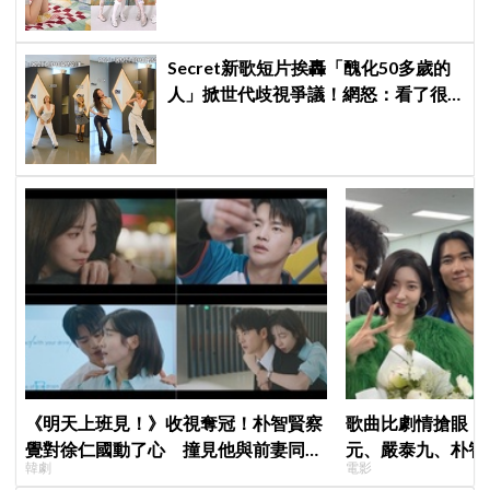
Secret新歌短片挨轟「醜化50多歲的
人」掀世代歧視爭議！網怒：看了很
不舒服
《明天上班見！》收視奪冠！朴智賢察
歌曲比劇情搶眼！
覺對徐仁國動了心 撞見他與前妻同框
元、嚴泰九、朴智
韓劇
電影
心好慌
曲《Love Is》超