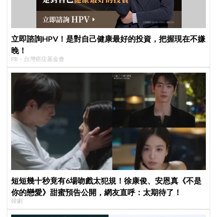
立即諮詢HPV！是對自己健康最好的投資，把握現在不嫌
晚！
PR・台灣癌症基金會
短短幾十秒竟有6場吻戲太犯規！徐康俊、安恩真《不是
你的戀愛》甜蜜預告公開，網友直呼：太期待了！
韓劇