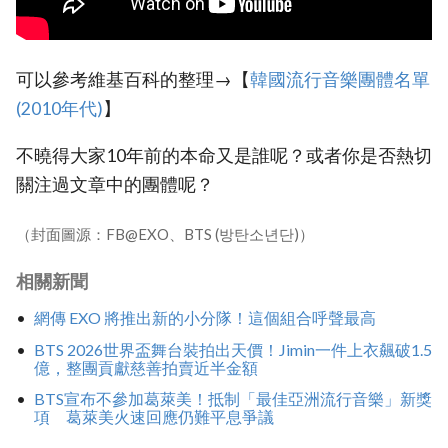
可以參考維基百科的整理→【
韓國流行音樂團體名單
(2010年代)
】
不曉得大家10年前的本命又是誰呢？或者你是否熱切
關注過文章中的團體呢？
（封面圖源：FB@EXO、BTS (방탄소년단)）
相關新聞
網傳 EXO 將推出新的小分隊！這個組合呼聲最高
BTS 2026世界盃舞台裝拍出天價！Jimin一件上衣飆破1.5
億，整團貢獻慈善拍賣近半金額
BTS宣布不參加葛萊美！抵制「最佳亞洲流行音樂」新獎
項 葛萊美火速回應仍難平息爭議