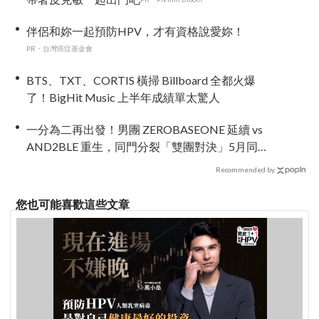
伴侶和妳一起預防HPV，才有資格說愛妳！
PR・台灣癌症基金會
BTS、TXT、CORTIS 橫掃 Billboard 全都火爆
了！BigHit Music 上半年成績單太驚人
一分為二再出發！男團 ZEROBASEONE 延續 vs
AND2BLE 重生，同門分裂「雙團對決」5月同時
出擊
Recommended by
您也可能喜歡這些文章