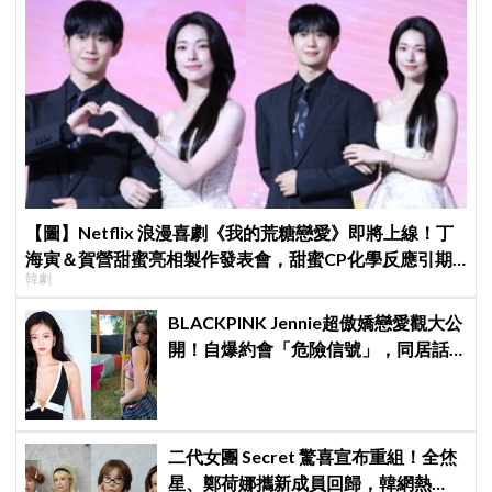
【圖】Netflix 浪漫喜劇《我的荒糖戀愛》即將上線！丁
海寅＆賀營甜蜜亮相製作發表會，甜蜜CP化學反應引期
韓劇
待
BLACKPINK Jennie超傲嬌戀愛觀大公
開！自爆約會「危險信號」，同居話
題曖昧喊卡留懸念
二代女團 Secret 驚喜宣布重組！全烋
星、鄭荷娜攜新成員回歸，韓網熱