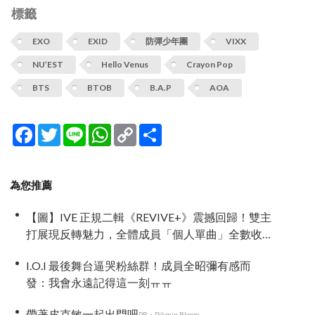
標籤
EXO
EXID
防彈少年團
VIXX
NU’EST
Hello Venus
Crayon Pop
BTS
BTOB
B.A.P
AOA
Facebook
Twitter
Line
WhatsApp
Copy
分
Link
享
為您推薦
【圖】IVE 正規二輯《REVIVE+》震撼回歸！雙主
打展現反轉魅力，全體成員「個人單曲」全數收
錄！
I.O.I 最後舞台逼哭粉絲群！成員全昭彌有感而
發：我會永遠記得這一刻ㅠㅠ
帶著皮克敏一起出門吧
PR・Pikmin Bloom