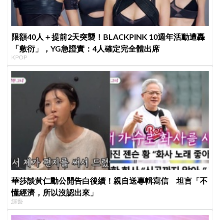
限額40人＋提前2天突襲！BLACKPINK 10週年活動遭轟
「敷衍」，YG急證實：4人確定完全體出席
KPOP
華莎談黃仁勳公開告白後續！親自送專輯寫信 坦言「不
懂經濟，所以沒認出來」
綜藝