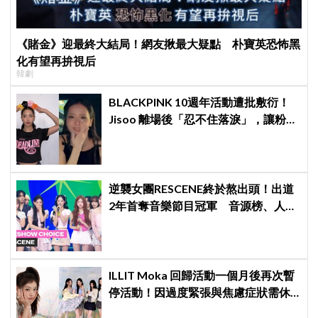
《賭金》迎最終大結局！網友揪最大疑點 朴寶英恐怖黑
化有望再拚視后
韓劇
BLACKPINK 10週年活動遭批敷衍！
Jisoo 離場後「忍不住落淚」，讓粉絲
看了好心疼
逆襲女團RESCENE終於熬出頭！出道
2年首奪音樂節目冠軍 音源榜、人氣
雙雙爆發
ILLIT Moka 回歸活動一個月後再次暫
停活動！因過度緊張與焦慮症狀需休
養，公司：將全力支持恢復健康