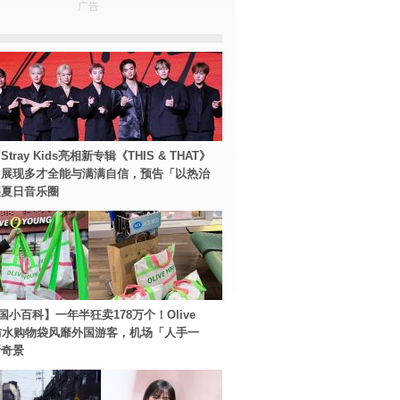
广告
tray Kids亮相新专辑《THIS & THAT》
！展现多才全能与满满自信，预告「以热治
裂夏日音乐圈
国小百科】一年半狂卖178万个！Olive
g防水购物袋风靡外国游客，机场「人手一
新奇景