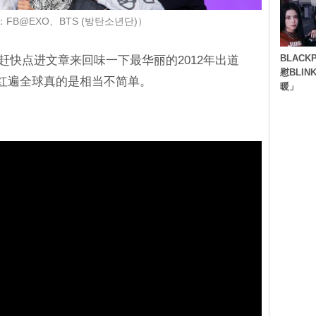
FB@EXO、BTS (방탄소년단)）
BLACK
，赶快点进文章来回味一下最华丽的2012年出道
慰BLI
 能红遍全球真的是相当不简单。
暖」