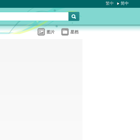
繁中
简中
图片
星档