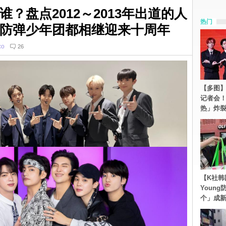
谁？盘点2012～2013年出道的人
热门
TS防弹少年团都相继迎来十周年
co
26
【多图】S
记者会
热」炸
【K社韩
Youn
个」成