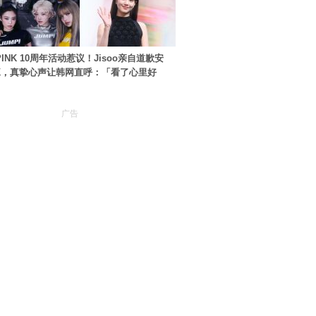
PINK 10周年活动惹议！Jisoo亲自道歉安
NK，真挚心声让韩网直呼：「看了心里好
广告