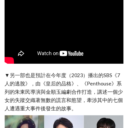
▼另一部也是預計在今年度（2023）播出的SBS《7
人的逃脫》，由《皇后的品格》、《Penthouse》系
列的朱東民導演與金順玉編劇合作打造，講述一個少
女的失蹤交織著無數的謊言和慾望，牽涉其中的七個
人遭遇重大事件後發生的故事。