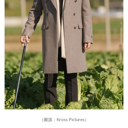
（圖源：Kross Pictures）