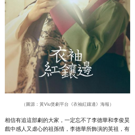
（圖源：黃Viu煲劇平台《衣袖紅鑲邊》海報）
相信有追這部劇的大家，一定忘不了李德華和李俊昊
戲中感人又虐心的祖孫情，李德華所飾演的英祖，有