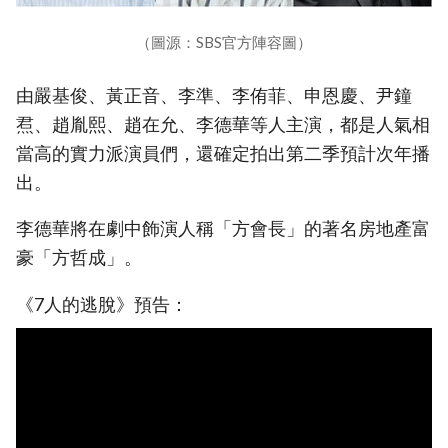
（圖源：SBS官方陣容圖）
由嚴基俊、黃正音、李準、李侑菲、申恩慶、尹鐘
焄、趙胤熙、趙在允、李德華等人主演，都是人氣相
當高的實力派演員們，還確定拍出第二季預計次年播
出。
李德華將在劇中飾演人稱「方會長」的著名房地產富
豪「方哲成」。
《7人的逃脫》預告：