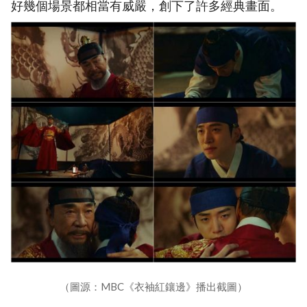
好幾個場景都相當有威嚴，創下了許多經典畫面。
（圖源：MBC《衣袖紅鑲邊》播出截圖）