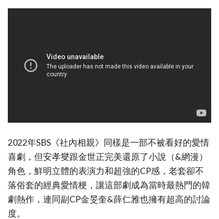
2022年SBS《社內相親》同樣是一部不被看好的愛情
喜劇，但安孝燮跟金世正完美還原了小說（&網漫）
角色，鮮明立體的表演力和超強的CP感，老套卻不
落俗套的經典愛情梗，讓這部劇成為當時最熱門的韓
劇熱作，連同副CP金旻奎&薛仁雅也擁有超高的討論
度。