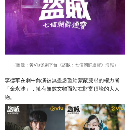
（圖源：黃Viu煲劇平台《盜賊：七個朝鮮通寶》海報）
李德華在劇中飾演被無盡慾望給蒙蔽雙眼的權力者
「金永洙」，擁有無數文物而站在財富頂峰的大人
物。