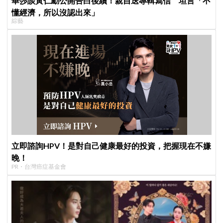
華莎談黃仁勳公開告白後續！親自送專輯寫信 坦言「不
懂經濟，所以沒認出來」
綜藝
立即諮詢HPV！是對自己健康最好的投資，把握現在不嫌
晚！
PR・台灣癌症基金會