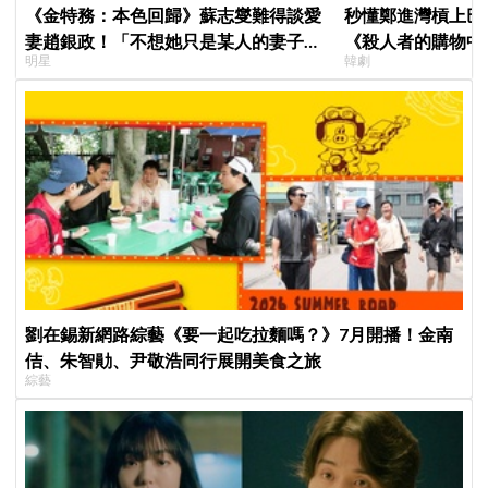
《金特務：本色回歸》蘇志燮難得談愛
秒懂鄭進灣槓上巴
妻趙銀政！「不想她只是某人的妻子」
《殺人者的購物中
明星
韓劇
一句話展現滿滿尊重與愛
快速複習
劉在錫新網路綜藝《要一起吃拉麵嗎？》7月開播！金南
佶、朱智勛、尹敬浩同行展開美食之旅
綜藝