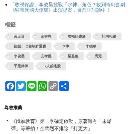
「收視保證」李俊昊挑戰「水神」角色？收到奇幻喜劇
《駐韓異國大使館》出演提案，目前正討論中！
標籤
黃正音
金智恩
衣袖紅鑲邊
社內相親
盜賊：七個朝鮮通寶
李準
李德華
李俊昊
安孝燮
嚴基俊
周元
千元律師
7人的逃脫
Facebook
Twitter
Line
WhatsApp
Copy
分
Link
享
為您推薦
《鐵拳教育》第二季確定啟動，原著還有「未爆
彈」等著拍！金武烈不排除「打更大」