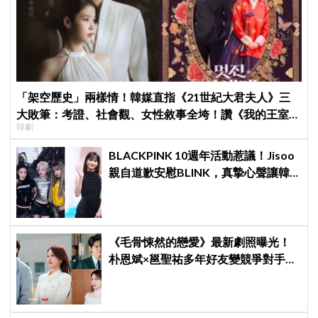
「架空歷史」兩樣情！韓媒直指《21世紀大君夫人》三
大敗筆：考證、社會觀、女性敘事全垮！讚《我的王室死
韓劇
對頭》諷刺到位
BLACKPINK 10週年活動惹議！Jisoo
親自道歉安慰BLINK，真摯心聲讓韓
網直呼：「看了心裡好暖」
《毛骨悚然的戀愛》最新劇照曝光！
朴恩斌×邕聖祐多年好友變競爭對手，
微妙情感拉扯引期待