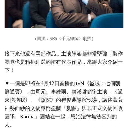
（圖源：SBS《千元律師》劇照）
接下來他還有兩部作品，主演陣容都非常堅強！製作
團隊也是精挑細選的擁有代表作品，來跟大家介紹一
下！
▼一個是即將在4月12日首播的 tvN《盜賊：七個朝
鮮通寶》，由周元、李姝雨、趙漢哲領銜主演，《過
來抱抱我》、《窺探》的崔俊裴導演執導，講述蒙著
神秘面紗的文物專門盜賊「臭鼬」與非正式文物回收
團隊「Karma」團結在一起，懲治法律無法審判的
人。