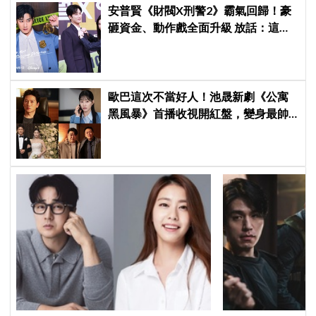
安普賢《財閥X刑警2》霸氣回歸！豪
砸資金、動作戲全面升級 放話：這次
要超越第一季
歐巴這次不當好人！池晟新劇《公寓
黑風暴》首播收視開紅盤，變身最帥
討債總裁、豪砸700萬娶「假新娘」當
眾激吻！