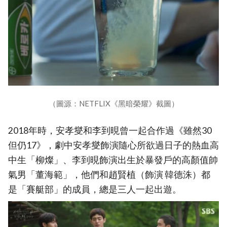
（圖源：NETFLIX《黑暗榮耀》截圖）
2018年時，安孝燮和李到晛曾一起合作過《雖然30
但仍17》，劇中安孝燮飾演隨心所欲過日子的熱血高
中生「柳燦」、李到晛飾演出生於暴發戶的高顏值帥
氣男「董海範」，他們和趙賢植（飾演 韓德洙）都
是「賽艇部」的成員，總是三人一起出遊。