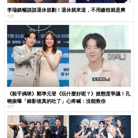
李瑞鎮暢談談退休規劃！退休就來這，不用繳稅就是爽
明星
《殺手媽咪》鄭準元登《玩什麼好呢？》掀態度爭議！孔
曉振曝「錄影後真的吐了」心疼喊：沒能救你
明星