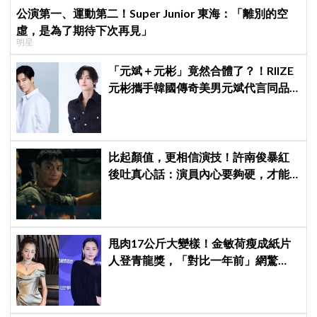
公演第一、運動第二！Super Junior 東海：「離別的空
虛，是為了期待下次再見」
明星
「元斌＋元彬」竟然合體了？！RIIZE
元彬攜手韓國傳奇美男元斌代言同品
牌，韓網瘋喊：兩個帥哥來了！
比起顏值，更相信演技！許南俊暴紅
後吐真心話：演員內心要夠硬，才能
演活別人，因為恐懼讓我更專注
甩肉17公斤大變樣！金敏荷瘦成紙片
人登青龍獎，「對比一年前」網驚
呆：以為不同人