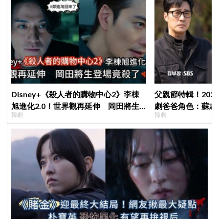
Disney+《殺人者的購物中心2》李棟
父親節特輯！202
旭進化2.0！世界觀再延伸 岡田將生
劇爸爸角色：蘇志燮
韓劇
韓劇
登場竟殺了「他」
命都可以不要