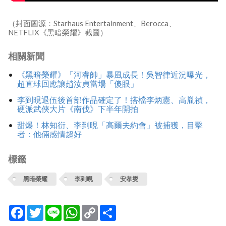
（封面圖源：Starhaus Entertainment、Berocca、
NETFLIX《黑暗榮耀》截圖）
相關新聞
《黑暗榮耀》「河睿帥」暴風成長！吳智律近況曝光，
超直球回應讓趙汝貞當場「傻眼」
李到晛退伍後首部作品確定了！搭檔李炳憲、高胤禎，
硬派武俠大片《南伐》下半年開拍
甜爆！林知衍、李到晛「高爾夫約會」被捕獲，目擊
者：他倆感情超好
標籤
黑暗榮耀
李到晛
安孝燮
Facebook
Twitter
Line
WhatsApp
Copy
分
Link
享