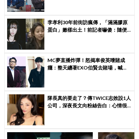
李孝利30年前街訪瘋傳，「滿滿膠原
蛋白」嫩樣出土！前記者嚇傻：隨便
選到傳奇
MC夢直播炸彈！怒揭車俊英嗜賭成
癮：整天纏著EXO伯賢去賭場，喊話
「伯賢啊，男人就是要會賭」
隊長真的要走了？傳TWICE志效設1人
公司，深夜長文向粉絲告白：心情很
沉重