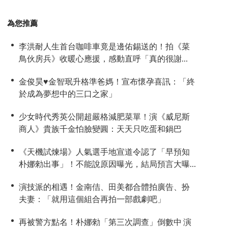
為您推薦
李洪耐人生首台咖啡車竟是邊佑錫送的！拍《菜
鳥伙房兵》收暖心應援，感動直呼「真的很謝
謝」
金俊昊♥金智珉升格準爸媽！宣布懷孕喜訊：「終
於成為夢想中的三口之家」
少女時代秀英公開超嚴格減肥菜單！演《威尼斯
商人》貴族千金怕臉變圓：天天只吃蛋和鍋巴
《天機試煉場》人氣選手地宣道令認了「早預知
朴娜勑出事」！不能說原因曝光，結局預言大曝
光
演技派的相遇！金南佶、田美都合體拍廣告、扮
夫妻：「就用這個組合再拍一部戲劇吧」
再被警方點名！朴娜勑「第三次調查」倒數中 演