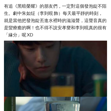
有追《黑暗榮耀》的朋友們，一定對這個發泡錠不陌
生。劇中朱如炡（李到晛 飾）每天最平靜的時刻，
就是當他把發泡錠丟進水裡時的滋滋聲，這聲音真的
是蠻療癒的啊！也不得不說安孝燮和李到晛真的很有
「緣分」呢 XD