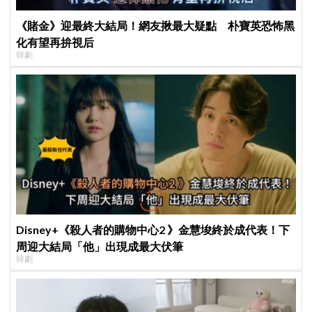
《賭金》迎最終大結局！網友揪最大疑點 朴寶英恐怖黑
化有望再拚視后
韓劇
Disney+《殺人者的購物中心2 》金慧埈終於成代表！下
周迎大結局「他」出現成最大伏筆
韓劇