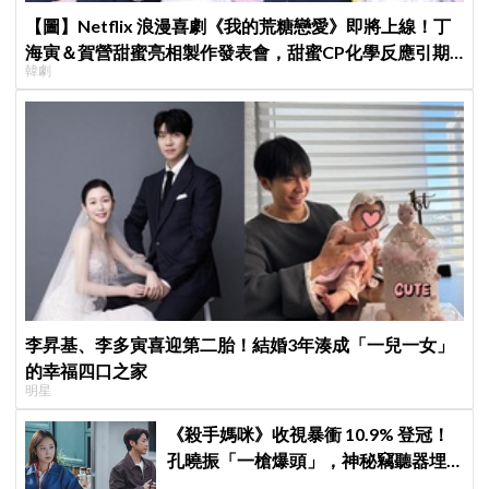
【圖】Netflix 浪漫喜劇《我的荒糖戀愛》即將上線！丁
海寅＆賀營甜蜜亮相製作發表會，甜蜜CP化學反應引期
韓劇
待
李昇基、李多寅喜迎第二胎！結婚3年湊成「一兒一女」
的幸福四口之家
明星
《殺手媽咪》收視暴衝 10.9% 登冠！
孔曉振「一槍爆頭」，神秘竊聽器埋
伏筆