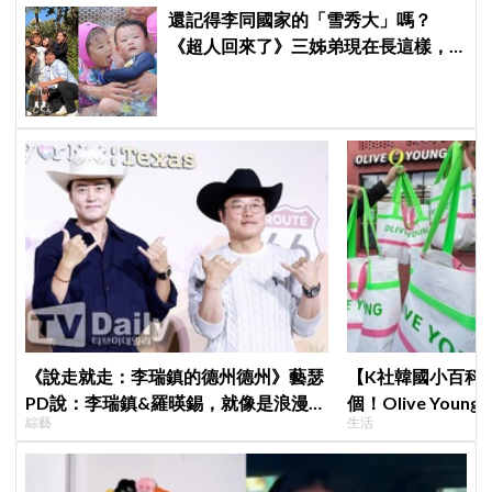
還記得李同國家的「雪秀大」嗎？
《超人回來了》三姊弟現在長這樣，
姨母粉淚奔：有在好好長大
《說走就走：李瑞鎮的德州德州》藝瑟
【K社韓國小百科】
PD說：李瑞鎮&羅暎錫，就像是浪漫喜
個！Olive Yo
綜藝
生活
劇的男女主角一樣XD
遊客，機場「人手