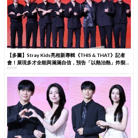
【多圖】Stray Kids亮相新專輯《THIS & THAT》記者
會！展現多才全能與滿滿自信，預告「以熱治熱」炸裂夏
KPOP
日音樂圈