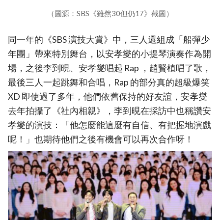
（圖源：SBS《雖然30但仍17》截圖）
同一年的《SBS 演技大賞》中，三人還組成「船彈少
年團」帶來特別舞台，以安孝燮的小提琴演奏作為開
場，之後李到晛、安孝燮唱起 Rap ，趙賢植唱了歌，
最後三人一起跳舞和合唱，Rap 的部分真的超級爆笑
XD 即使過了多年，他們依舊保持的好友誼，安孝燮
去年拍攝了《社內相親》，李到晛在採訪中也稱讚安
孝燮的演技：「他怎麼能這麼有自信、有把握地演戲
呢！」也期待他們之後有機會可以再次合作呀！