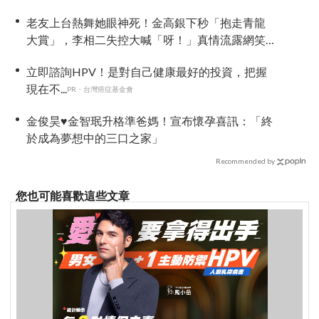
老友上台熱舞她眼神死！金高銀下秒「抱走青龍
大賞」，李相二失控大喊「呀！」真情流露網笑
翻
立即諮詢HPV！是對自己健康最好的投資，把握
現在不...
PR・台灣癌症基金會
金俊昊♥金智珉升格準爸媽！宣布懷孕喜訊：「終
於成為夢想中的三口之家」
Recommended by
您也可能喜歡這些文章