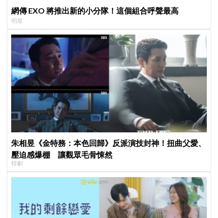
網傳 EXO 將推出新的小分隊！這個組合呼聲最高
明星
朱相昱《金特務：本色回歸》反派演技封神！扭曲父愛、
壓迫感爆棚 讓觀眾毛骨悚然
韓劇