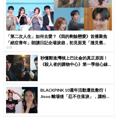
「第二次人生」如何去愛？《我的剩餘戀愛》首播聚焦
「絕症青年」朗讀日記全場淚崩，初見面竟「撞見舊
綜藝
識」！
秒懂鄭進灣槓上巴比侖的真正原因！
《殺人者的購物中心》第一季核心線
索快速複習
BLACKPINK 10週年活動遭批敷衍！
Jisoo 離場後「忍不住落淚」，讓粉絲
看了好心疼