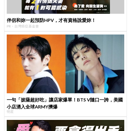
伴侶和妳一起預防HPV，才有資格說愛妳！
PR・台灣癌症基金會
一句「披薩超好吃」讓店家爆單！BTS V隨口一誇，美國
小店湧入全球ARMY擠爆
明星