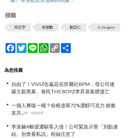
標籤
河正宇
朱智勳
劉亞仁
G-Dragon
Facebook
Twitter
Line
WhatsApp
Copy
分
Link
享
為您推薦
自由了！VIVIZ告贏惡劣所屬社BPM，母公司連
爆欠薪黑幕、泰民THE BOYZ李昇基集體逃亡
一個人爽嗑一桶？哈根達斯72%濃醇巧克力 掀脆
友共...
PR・哈根達斯
李浚赫X帳號遭駭客入侵！公司緊急示警「別點連
結、別查看私訊」粉絲注意了