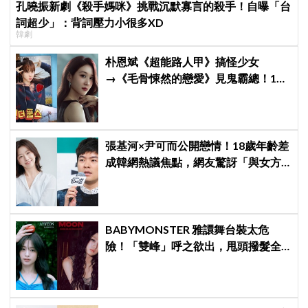
孔曉振新劇《殺手媽咪》挑戰沉默寡言的殺手！自曝「台
詞超少」：背詞壓力小很多XD
韓劇
朴恩斌《超能路人甲》搞怪少女
→《毛骨悚然的戀愛》見鬼霸總！180
度反差演技獲讚「信看演員」
張基河×尹可而公開戀情！18歲年齡差
成韓網熱議焦點，網友驚訝「與女方
媽媽僅差5歲」
BABYMONSTER 雅譞舞台裝太危
險！「雙峰」呼之欲出，甩頭撥髮全
是護胸小動作！網：造型師出來謝罪