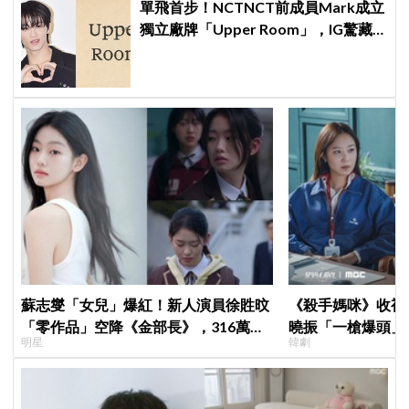
單飛首步！NCTNCT前成員Mark成立
獨立廠牌「Upper Room」，IG驚藏
聖經暗號
蘇志燮「女兒」爆紅！新人演員徐貹旼
《殺手媽咪》收視暴衝
「零作品」空降《金部長》，316萬舊
曉振「一槍爆頭」
明星
韓劇
片被挖出網驚呆：星味藏不住！