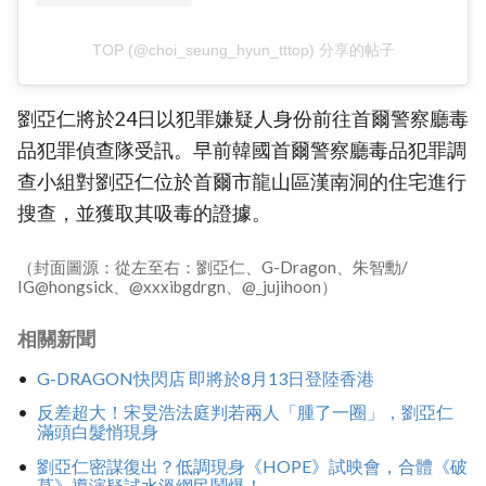
TOP (@choi_seung_hyun_tttop) 分享的帖子
劉亞仁將於24日以犯罪嫌疑人身份前往首爾警察廳毒
品犯罪偵查隊受訊。早前韓國首爾警察廳毒品犯罪調
查小組對劉亞仁位於首爾市龍山區漢南洞的住宅進行
搜查，並獲取其吸毒的證據。
（封面圖源：從左至右：劉亞仁、G-Dragon、朱智勳/
IG@hongsick、@xxxibgdrgn、@_jujihoon）
相關新聞
G-DRAGON快閃店 即將於8月13日登陸香港
反差超大！宋旻浩法庭判若兩人「腫了一圈」，劉亞仁
滿頭白髮悄現身
劉亞仁密謀復出？低調現身《HOPE》試映會，合體《破
墓》導演疑試水溫網民鬧爆！