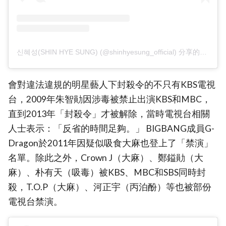
신혜성(SHIN HYE SUNG) (@shinhyesung_official) 分享的帖子
會對違法違規的明星藝人下封殺令的不只有KBS電視
台，2009年朱智勛因涉毒被禁止出演KBS和MBC，
直到2013年「封殺令」才被解除，當時電視台相關
人士表示：「反省的時間足夠。」 BIGBANG成員G-
Dragon於2011年因疑似吸食大麻也登上了「禁演」
名單。除此之外，Crown J（大麻）、鄭鎰勛（大
麻）、朴有天（吸毒）被KBS、MBC和SBS同時封
殺，T.O.P（大麻）、河正宇（丙泊酚）等也被部份
電視台禁演。