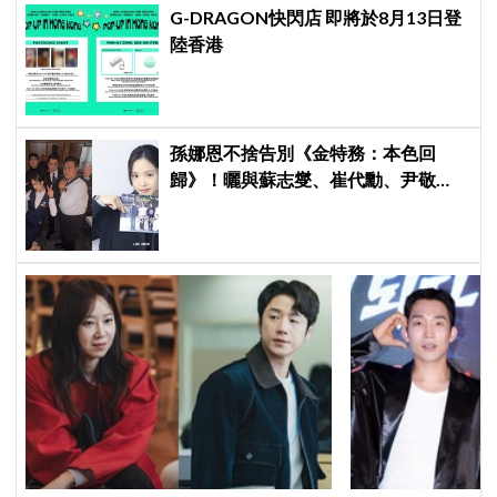
G-DRAGON快閃店 即將於8月13日登
陸香港
孫娜恩不捨告別《金特務：本色回
歸》！曬與蘇志燮、崔代勳、尹敬
浩、朱相昱暖心合照，感謝劇組與粉
絲陪伴