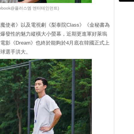
cebook@플러스엠 엔터테인먼트)
魔使者》以及電視劇《梨泰院Class》《金秘書為
有爆發性的魅力縱橫大小螢幕，近期更進軍好萊塢
電影《Dream》也終於能夠於4月底在韓國正式上
足球選手洪大。