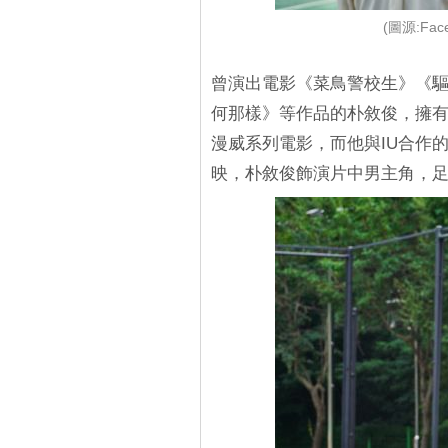
(圖源:Fa
曾演出電影《菜鳥警校生》《驅
何那樣》等作品的朴敘俊，擁
漫威系列電影，而他與IU合作的
映，朴敘俊飾演片中男主角，