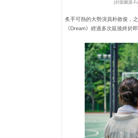
(封面圖源:F
炙手可熱的大勢演員朴敘俊，
《Dream》經過多次延後終