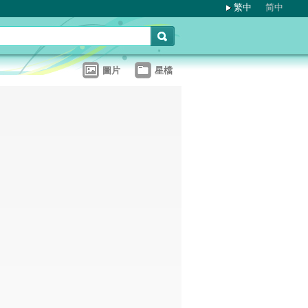
繁中
简中
圖片
星檔