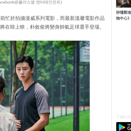
acebook@플러스엠 엔터테인먼트)
秒懂鄭
之前忙於拍攝漫威系列電影，而最新溫馨電影作品
物中心
於即將在韓上映，朴敘俊將變身帥氣足球選手登場。
下載KSD