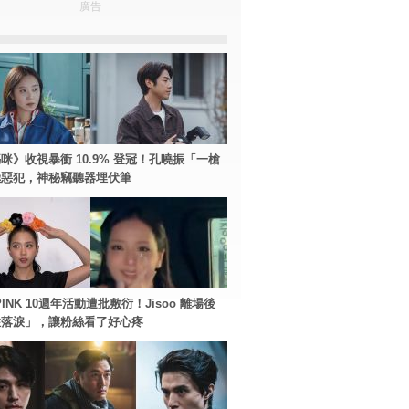
廣告
咪》收視暴衝 10.9% 登冠！孔曉振「一槍
極惡犯，神秘竊聽器埋伏筆
PINK 10週年活動遭批敷衍！Jisoo 離場後
住落淚」，讓粉絲看了好心疼