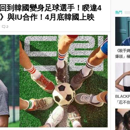
回到韓國變身足球選手！睽違4
熱門
m》與IU合作！4月底韓國上映
2
《殺手媽
爆頭」
BLACK
「忍不