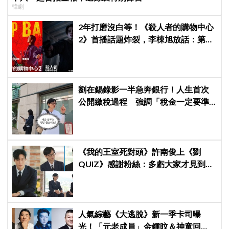
韓劇
2年打磨沒白等！《殺人者的購物中心
2》首播話題炸裂，李棟旭放話：第三
季找我，我就拍
劉在錫錄影一半急奔銀行！人生首次
公開繳稅過程 強調「稅金一定要準
時繳」
《我的王室死對頭》許南俊上《劉
QUIZ》感謝粉絲：多虧大家才見到劉
在錫前輩，我真的成功了！
人氣綜藝《大逃脫》新一季卡司曝
光！「元老成員」金鍾旼＆神童回