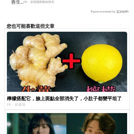
善生...
PR・宸曜國際醫療體系
Recommended by
您也可能喜歡這些文章
檸檬搭配它，臉上斑點全部消失了，小肚子都變平坦了
PR・新素簡