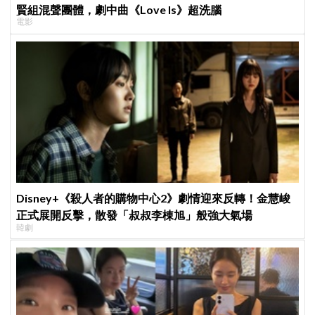
賢組混聲團體，劇中曲《Love Is》超洗腦
電影
Disney+《殺人者的購物中心2》劇情迎來反轉！金慧峻
正式展開反擊，散發「叔叔李棟旭」般強大氣場
韓劇