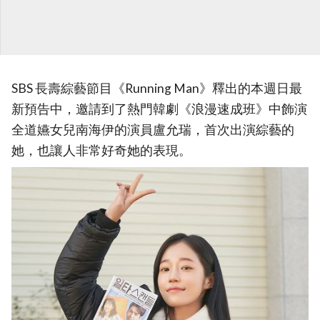
SBS 長壽綜藝節目《Running Man》釋出的本週日最
新預告中，邀請到了熱門韓劇《浪漫速成班》中飾演
全道嬿女兒南海伊的演員盧允瑞，首次出演綜藝的
她，也讓人非常好奇她的表現。