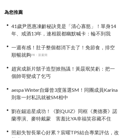
為您推薦
41歲尹恩惠凍齡秘訣竟是「清心寡慾」！單身14
年、戒酒13年，連相親都幽默喊卡：輪不到我
一週有感！肚子整個都消下去了！免節食，排空
順暢就夠
PR・新素簡
趙寅成新片鬍子造型掀熱議！黃晸珉笑虧：把一
個帥哥變成了乞丐
aespa Winter自爆曾3度落選SM！同團成員Karina
則靠一封私訊就被SM相中
劉在錫追星成功！《劉QUIZ》同框《奧德賽》諾
蘭導演、麥特戴蒙 害羞比YA幸福笑容藏不住
照顧失智長輩心好累？宸曜TPS結合專業評估，改