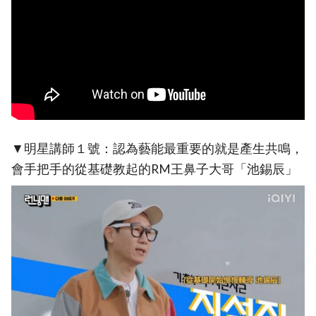
▼明星講師１號：認為藝能最重要的就是產生共鳴，
會手把手的從基礎教起的RM王鼻子大哥「池錫辰」