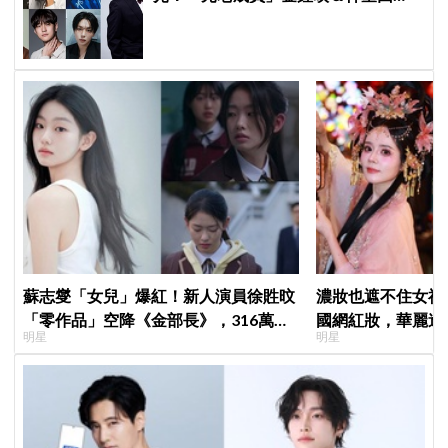
歸，SEVENTEEN 勝寛驚喜加盟，姜
鎬童缺席成最大焦點
蘇志燮「女兒」爆紅！新人演員徐貹旼
濃妝也遮不住女神
「零作品」空降《金部長》，316萬舊
國網紅妝，華麗造
明星
明星
片被挖出網驚呆：星味藏不住！
臉比妝還亮眼、太