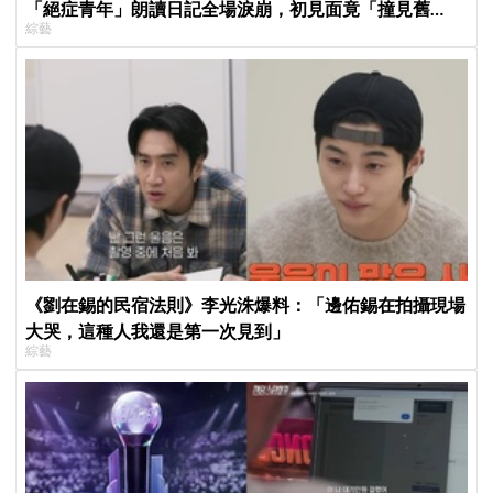
「絕症青年」朗讀日記全場淚崩，初見面竟「撞見舊
綜藝
識」！
《劉在錫的民宿法則》李光洙爆料：「邊佑錫在拍攝現場
大哭，這種人我還是第一次見到」
綜藝