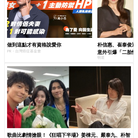
做到這點才有資格說愛你
朴信惠、崔泰俊迎
PR・台灣癌症基金會
意外引爆「二胎性
明星
歌曲比劇情搶眼！《狂唱下半場》姜棟元、嚴泰九、朴智