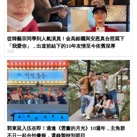
從韓藝宗同學到人氣演員！金高銀曬與安恩真合照寫下
「我愛你」，出道前結下的10年友情至今依舊深厚
明星
郭東延入伍在即！適逢《雲畫的月光》10週年，主角群
不只一起合拍畫報，還錄製特別節目