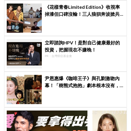
《花樣青春Limited Edition》收視率
掉漆但口碑沒輸！三人狼狽奔波掀共
鳴，網友：跟對的人亂走，本身就是
最好看的風景
立即諮詢HPV！是對自己健康最好的
投資，把握現在不嫌晚！
PR・台灣癌症基金會
尹恩惠爆《咖啡王子》與孔劉激吻內
幕！「樹熊式抱抱」劇本根本沒有，
羞認最想重拍《宮野蠻王妃》：當年
連鏡頭在哪都不知道