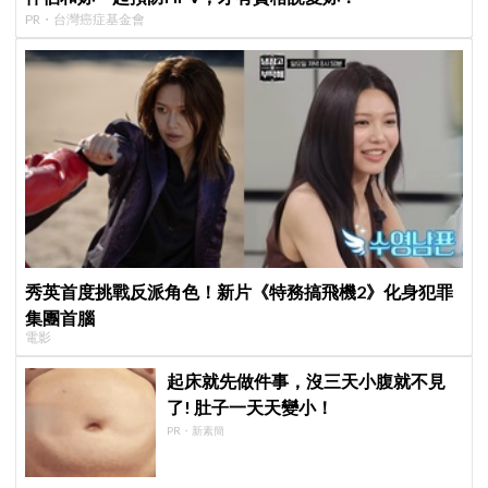
PR・台灣癌症基金會
秀英首度挑戰反派角色！新片《特務搞飛機2》化身犯罪
集團首腦
電影
起床就先做件事，沒三天小腹就不見
了! 肚子一天天變小！
PR・新素簡