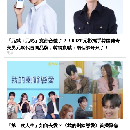
「元斌＋元彬」竟然合體了？！RIIZE元彬攜手韓國傳奇
美男元斌代言同品牌，韓網瘋喊：兩個帥哥來了！
明星
「第二次人生」如何去愛？《我的剩餘戀愛》首播聚焦