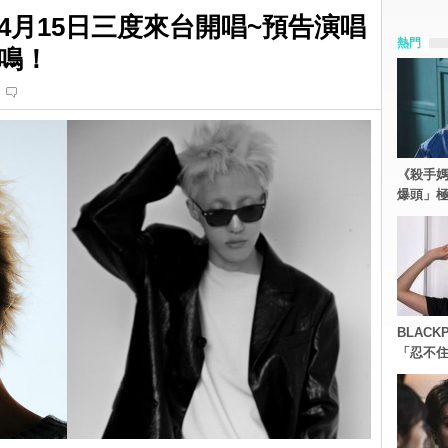
於4月15日三度來台開唱~預告演唱
熱門
鳴！
《殺手媽
爆頭」
BLACK
「忍不