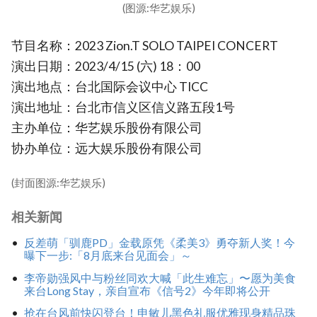
(图源:华艺娱乐)
节目名称：2023 Zion.T SOLO TAIPEI CONCERT
演出日期：2023/4/15 (六) 18：00
演出地点：台北国际会议中心 TICC
演出地址：台北市信义区信义路五段1号
主办单位：华艺娱乐股份有限公司
协办单位：远大娱乐股份有限公司
(封面图源:华艺娱乐)
相关新闻
反差萌「驯鹿PD」金载原凭《柔美3》勇夺新人奖！今
曝下一步:「8月底来台见面会」～
李帝勋强风中与粉丝同欢大喊「此生难忘」〜愿为美食
来台Long Stay，亲自宣布《信号2》今年即将公开
抢在台风前快闪登台！申敏儿黑色礼服优雅现身精品珠