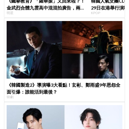
《鐵拳教育》「羅華振」又回來啦？！
韓國人氣女團CLC出
金武烈合體九雲高中混混拍廣告，兩人
29日在港舉行演唱
明星
KPOP
嚇壞反應笑翻劇迷：根本番外篇！
《韓國製造2》導演曝3大看點！玄彬、鄭雨盛9年恩怨全
面引爆：誰能活到最後？
韓劇