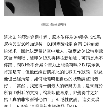
(圖源:華藝娛樂)
這次B.I的亞洲巡迴排程，原本依序為3/4曼谷, 3/5馬
尼拉與3/10雅加達後，B.I與團隊收到台灣ID粉絲紛
紛渴求，因此決定當起空中飛人，確定於3/12特別飛
來台灣開唱，隨即3/18又再轉往新加坡，可謂是馬不
停蹄，問B.I會不會累？體力上能負荷嗎？B.I表示累
肯定是有，但他已經習慣如此的忙碌工作狀態，以及
他也已經清楚，如何能隨時把自己的狀態調整到最
好，「當然，我覺得一個最大的鼓舞力量，是來自於
所有ID對我的支持，讓我即使再累，都覺得甘之如
飴！真的非常謝謝他們！」B.I感性的說。這次演唱
會上，B.I預計演唱最新專輯作品「BTBT」、