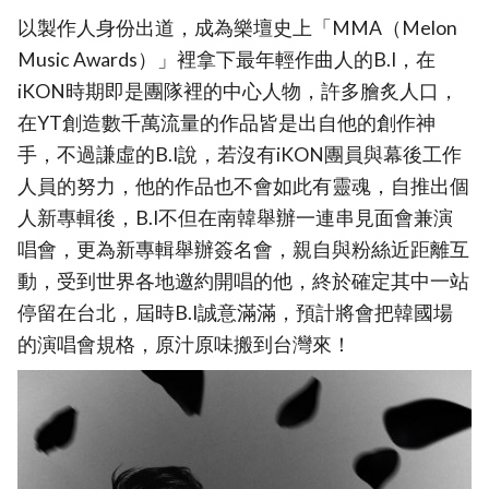
以製作人身份出道，成為樂壇史上「MMA（Melon
Music Awards）」裡拿下最年輕作曲人的B.I，在
iKON時期即是團隊裡的中心人物，許多膾炙人口，
在YT創造數千萬流量的作品皆是出自他的創作神
手，不過謙虛的B.I說，若沒有iKON團員與幕後工作
人員的努力，他的作品也不會如此有靈魂，自推出個
人新專輯後，B.I不但在南韓舉辦一連串見面會兼演
唱會，更為新專輯舉辦簽名會，親自與粉絲近距離互
動，受到世界各地邀約開唱的他，終於確定其中一站
停留在台北，屆時B.I誠意滿滿，預計將會把韓國場
的演唱會規格，原汁原味搬到台灣來！