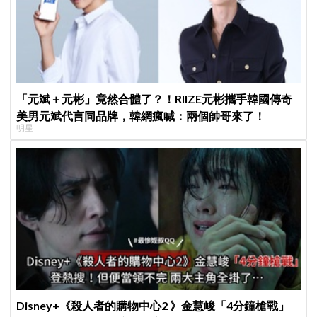
「元斌＋元彬」竟然合體了？！RIIZE元彬攜手韓國傳奇
美男元斌代言同品牌，韓網瘋喊：兩個帥哥來了！
明星
Disney+《殺人者的購物中心2 》金慧峻「4分鐘槍戰」