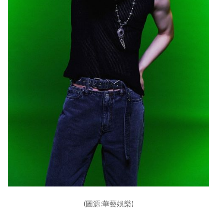
(圖源:華藝娛樂)