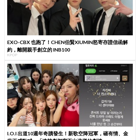
EXO-CBX 也跑了！CHEN伯賢XIUMIN怒寄存證信函解
約，離開親手創立的 INB100
KPOP
I.O.I 出道10週年奇蹟發生！新歌空降冠軍，磪有情、金