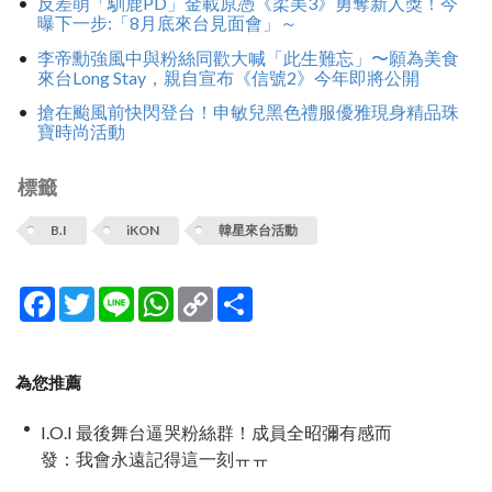
反差萌「馴鹿PD」金載原憑《柔美3》勇奪新人獎！今
曝下一步:「8月底來台見面會」～
李帝勳強風中與粉絲同歡大喊「此生難忘」〜願為美食
來台Long Stay，親自宣布《信號2》今年即將公開
搶在颱風前快閃登台！申敏兒黑色禮服優雅現身精品珠
寶時尚活動
標籤
B.I
iKON
韓星來台活動
Facebook
Twitter
Line
WhatsApp
Copy
分
Link
享
為您推薦
I.O.I 最後舞台逼哭粉絲群！成員全昭彌有感而
發：我會永遠記得這一刻ㅠㅠ