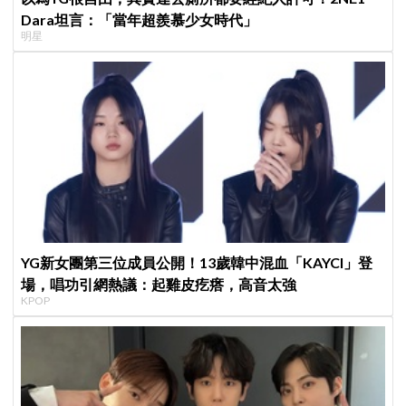
Dara坦言：「當年超羨慕少女時代」
明星
YG新女團第三位成員公開！13歲韓中混血「KAYCI」登
場，唱功引網熱議：起雞皮疙瘩，高音太強
KPOP