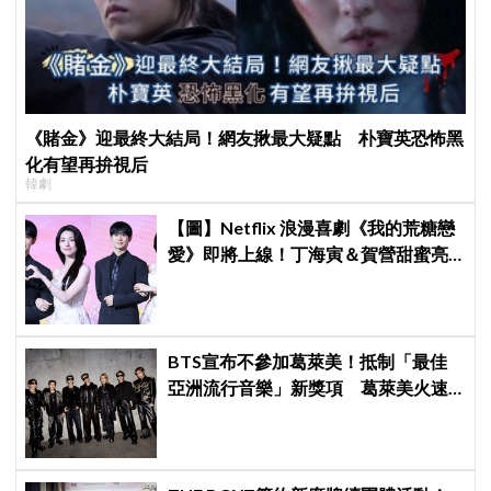
《賭金》迎最終大結局！網友揪最大疑點 朴寶英恐怖黑
化有望再拚視后
韓劇
【圖】Netflix 浪漫喜劇《我的荒糖戀
愛》即將上線！丁海寅＆賀營甜蜜亮
相製作發表會，甜蜜CP化學反應引期
待
BTS宣布不參加葛萊美！抵制「最佳
亞洲流行音樂」新獎項 葛萊美火速
回應仍難平息爭議