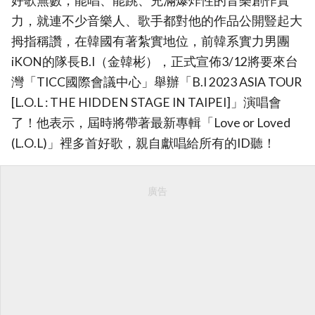
好歌無數，能唱、能跳、充滿爆炸性的音樂創作實
力，就連不少音樂人、歌手都對他的作品公開豎起大
拇指稱讚，在韓國有著紮實地位，前韓系實力男團
iKON的隊長B.I（金韓彬），正式宣佈3/12將要來台
灣「TICC國際會議中心」舉辦「B.I 2023 ASIA TOUR
[L.O.L : THE HIDDEN STAGE IN TAIPEI]」演唱會
了！他表示，屆時將帶著最新專輯「Love or Loved
(L.O.L)」裡多首好歌，親自獻唱給所有的ID聽！
廣告