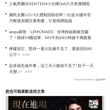
人氣男團SEVENTEEN小分隊DxS六月來澳開唱
國民女團 I.O.I 9人體制回歸在即！出道10週年官
方帳號未關注康美娜，引發韓網熱議
aespa新歌〈LEMONADE〉全球粉絲都被洗腦
了！橫掃19國冠軍、MV不到24小時破千萬觀看
檸檬加它，堅持一週大肚腩不見了，重新回到45
公斤
PR・新素簡
起床就先做件事，沒三天小腹就不見了! 肚子一天
天變...
PR・新素簡
Recommended by
您也可能喜歡這些文章