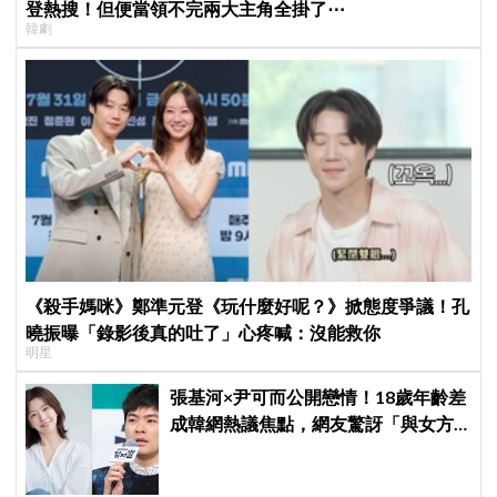
登熱搜！但便當領不完兩大主角全掛了⋯
韓劇
《殺手媽咪》鄭準元登《玩什麼好呢？》掀態度爭議！孔
曉振曝「錄影後真的吐了」心疼喊：沒能救你
明星
張基河×尹可而公開戀情！18歲年齡差
成韓網熱議焦點，網友驚訝「與女方
媽媽僅差5歲」