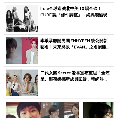
i-dle全球巡演北中美 10 場全砍！
CUBE 認「條件調整」，網揭殘酷現
實：燃油費狂飆恐引發 K-Pop 棄美
潮？
李羲承離開男團 ENHYPEN 後公開新
藝名！未來將以「EVAN」之名展開
solo 活動
二代女團 Secret 驚喜宣布重組！全烋
星、鄭荷娜攜新成員回歸，韓網熱
議：非要選新成員嗎？