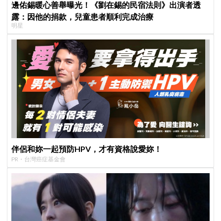
邊佑錫暖心善舉曝光！《劉在錫的民宿法則》出演者透
露：因他的捐款，兒童患者順利完成治療
明星
伴侶和妳一起預防HPV，才有資格說愛妳！
PR・台灣癌症基金會