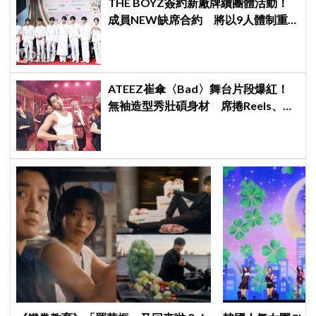
THE BOYZ簽約新廠牌續團體活動！
成員NEW缺席合約 將以9人體制重
啟新篇章
ATEEZ崔傘〈Bad〉舞台片段爆紅！
無袖造型秀壯碩身材 席捲Reels、
Shorts演算法