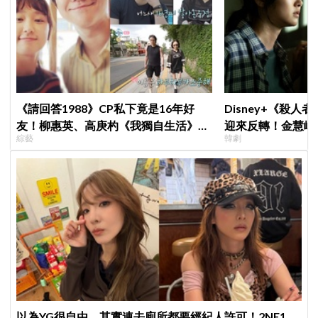
《請回答1988》CP私下竟是16年好
Disney+《殺人
友！柳惠英、高庚杓《我獨自生活》預
迎來反轉！金慧峻
綜藝
韓劇
告公開，暖心互動掀回憶殺
「叔叔李棟旭」般
以為YG很自由，其實連去廁所都要經紀人許可！2NE1