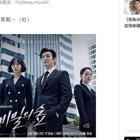
圖源：IG@leejunhyuk0）
的東載～（欸）
《菜鳥
底飛泰
下載KSD