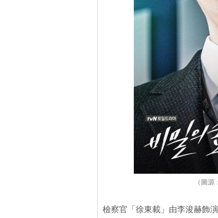
（圖源
檢察官「徐東載」由李浚赫飾