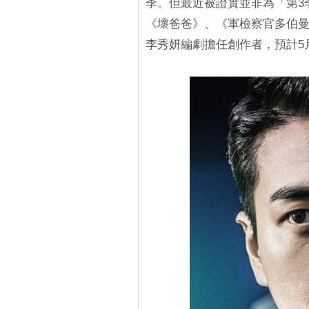
季。但最近被證實並非為「第3
《壞爸爸》、《軍檢察官多伯
李秀妍編劇擔任創作者，預計5