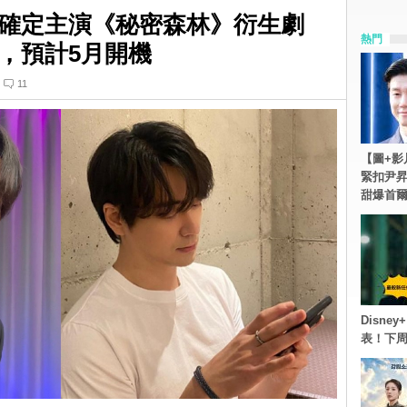
確定主演《秘密森林》衍生劇
熱門
，預計5月開機
11
【圖+影
緊扣尹昇
甜爆首
Disn
表！下