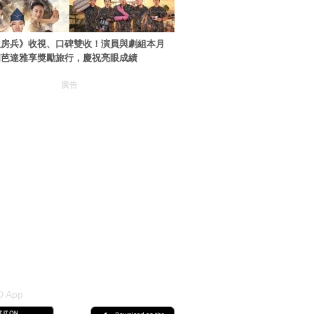
伙房兵》收視、口碑雙收！演員與劇組本月
國芭達雅享獎勵旅行，慶祝亮眼成績
廣告
 App