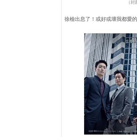
（封面
徐檢出息了！或好或壞我都愛