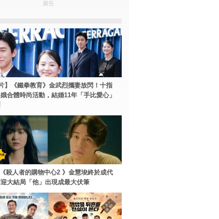
廣告
片】《鐵拳教育》金武烈攜妻放閃！十指
娥合體時尚活動，結婚11年「手比愛心」
爾
ey+《殺人者的購物中心2 》金慧埈終於成代
周迎大結局「他」出現成最大伏筆