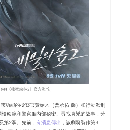
tvN《秘密森林2》官方海報）
感功能的檢察官黃始木（曹承佑 飾）和行動派刑
開檢察廳和警察廳內部秘密、尋找真兇的故事，分
季及第2季。先前，
有消息傳出
，該劇將製作第3