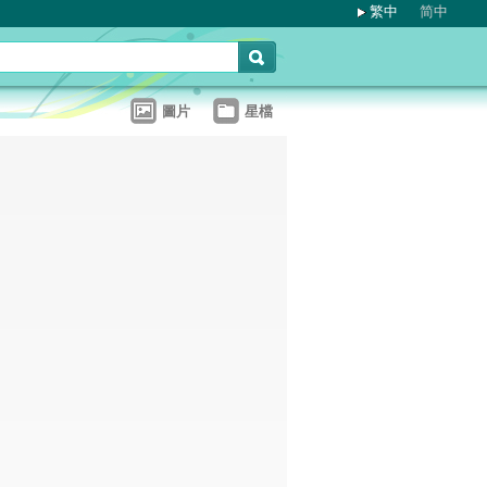
繁中
简中
圖片
星檔