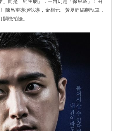
季」而是「延生劇」，主角則是「徐東載」！由
曼》陳昌奎導演執導，金相元、黃夏靜編劇執筆，
月開機拍攝。