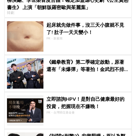
書生》 上演「朝鮮版羅密歐與茱麗葉」
韓劇
起床就先做件事，沒三天小腹就不見
了! 肚子一天天變小！
PR・新素簡
《鐵拳教育》第二季確定啟動，原著
還有「未爆彈」等著拍！金武烈不排
除「打更大」
立即諮詢HPV！是對自己健康最好的
投資，把握現在不嫌晚！
PR・台灣癌症基金會
《財閥X刑警2》安普賢曝：原以為鄭