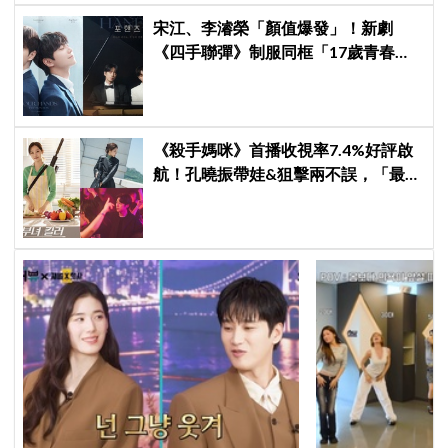
宋江、李濬榮「顏值爆發」！新劇
《四手聯彈》制服同框「17歲青春神
顏」掀期待
《殺手媽咪》首播收視率7.4%好評啟
航！孔曉振帶娃&狙擊兩不誤，「最狂
雙重生活」與老公明追暗躲