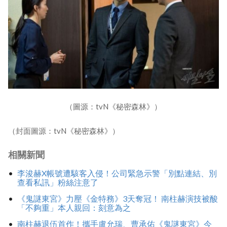
（圖源：tvN《秘密森林》）
（封面圖源：tvN《秘密森林》）
相關新聞
李浚赫X帳號遭駭客入侵！公司緊急示警「別點連結、別
查看私訊」粉絲注意了
《鬼謎東宮》力壓《金特務》3天奪冠！ 南柱赫演技被酸
「不夠重」本人親回：刻意為之
南柱赫退伍首作！攜手盧允瑞、曹承佑《鬼謎東宮》今