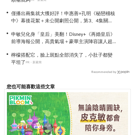
僅播出兩集就大獲好評！申惠善×孔明《秘戀稽核
中》幕後花絮＋未公開劇照公開，第3、4集關係
變化成最大看點！
申敏兒化身「皇后」美翻！Disney+《再婚皇后》
前導海報公開，高貴氣場＋豪華主演陣容讓人超
期待！
檸檬搭配它，臉上斑點全部消失了，小肚子都變
平坦了
PR・新素簡
Recommended by
您也可能喜歡這些文章