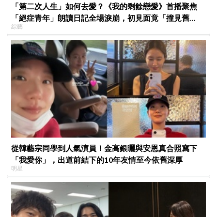
「第二次人生」如何去愛？《我的剩餘戀愛》首播聚焦
「絕症青年」朗讀日記全場淚崩，初見面竟「撞見舊
綜藝
識」！
從韓藝宗同學到人氣演員！金高銀曬與安恩真合照寫下
「我愛你」，出道前結下的10年友情至今依舊深厚
明星