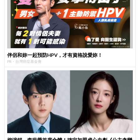
伴侶和妳一起預防HPV，才有資格說愛妳！
PR・台灣癌症基金會
柳演錫、李世榮首度合體！確定加盟虐心史劇《公主貪戀