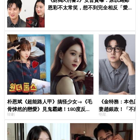
恩彩不太常笑，想不到完全相反「愛
笑又隨和無害」
朴恩斌《超能路人甲》搞怪少女→《毛
《金特務：本色回
骨悚然的戀愛》見鬼霸總！180度反差
妻趙銀政！「不想
韓劇
明星
演技獲讚「信看演員」
一句話展現滿滿尊