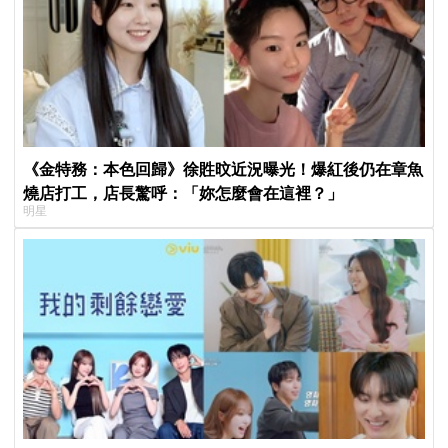
《金特務：本色回歸》徐貹旼近況曝光！爆紅後仍在章魚
燒店打工，店長驚呼：「妳怎麼會在這裡？」
明星