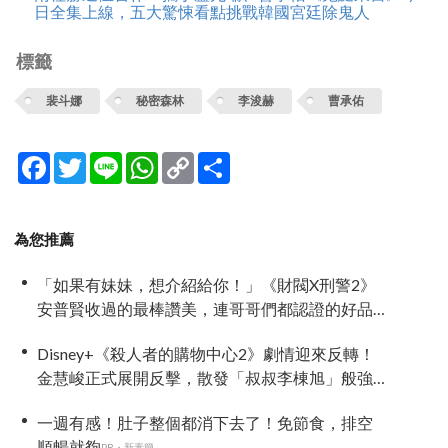
日全集上線，五大驚悚看點挑戰韓國宮廷除鬼人
標籤
裴斗娜
秘密森林
李浚赫
曹承佑
Facebook
Twitter
Line
WhatsApp
Copy
分
Link
享
為您推薦
「如果有妹妹，想介紹給你！」《財閥X刑警2》
安普賢收過的最棒讚美，連哥哥們都認證的好品
格～
Disney+《殺人者的購物中心2》劇情迎來反轉！
金慧峻正式展開反擊，散發「叔叔李棟旭」般強
大氣場
一週有感！肚子整個都消下去了！免節食，排空
順暢就夠
PR・新素簡