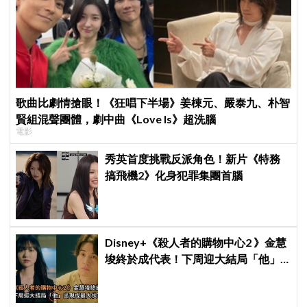
歌曲比劇情搶眼！《狂唱下半場》姜棟元、嚴泰九、朴智
賢組混聲團體，劇中曲《Love Is》超洗腦
電影
秀英首度挑戰反派角色！新片《特務
搞飛機2》化身犯罪集團首腦
Disney+《殺人者的購物中心2 》金慧
埈終於成代表！下周迎大結局「他」
出現成最大伏筆