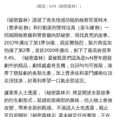
（圖源：tvN《秘密森林》）
《秘密森林》講述了喪失情感功能的檢察官黃時木
（曹承佑 飾）和行動派刑警韓汝真（裴斗娜 飾）一
同揭開檢察廳和警察廳內部秘密、尋找真兇的故事。
2017年播出了第1季16集，因反響熱烈，製片商追加
拍攝了第2季，並於2020年播出，創下了最高收視率
9.4%。 《秘密森林》還被觀眾們認為是tvN歷年懸疑
劇中的精品，劇情處處有玄機，台詞句句可推敲，湊
齊了懸疑劇的各類元素，加上曹承佑和裴鬥娜兩位頂
尖演技派，好看到希望一口氣全部追完。
據業界人士透露，《秘密森林3》將是闡述全新故事
的衍生劇形式，延續前面兩部的脈絡，但人物上會做
改變，帶來全新的觀感。 不過該人士也透露，截止
至目前關於《秘密森林3》還未確定任何事情，正在