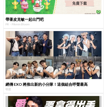
帶著皮克敏一起出門吧
PR・Pikmin Bloom
網傳 EXO 將推出新的小分隊！這個組合呼聲最高
明星