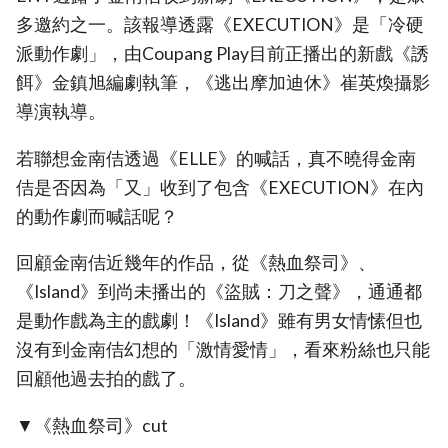
多邀約之一。該報導透露《EXECUTION》是「冷硬
派動作劇」，由Coupang Play目前正播出的新戲《誘
餌》金鎮旭編劇執筆，《逃出摩加迪休》崔英煥攝影
導演執導。
若聯想金南佶透過《ELLE》的喊話，真不曉得金南
佶是否因為「又」收到了包含《EXECUTION》在內
的動作劇而喊話呢？
回顧金南佶近幾年的作品，從《熱血祭司》、
《Island》到尚未播出的《盜賊：刀之聲》，通通都
是動作戲為主的戲劇！《Island》雖有男女情愫但也
沒有到金南佶幻想的「激情愛情」，看來粉絲也只能
回顧他過去拍的戲了。
▼《熱血祭司》cut