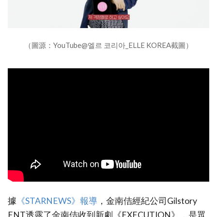
（圖源：YouTube@엘르 코리아_ELLE KOREA截圖）
據
‎《STARNEWS》報導
，金南佶經紀公司Gilstory
ENT透露了金南佶收到新劇《EXECUTION》，是眾