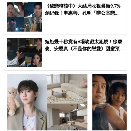
《秘戀稽核中》大結局收視暴衝9.7%
創紀錄！申惠善、孔明「辦公室戀
情」修成正果，結尾「十指緊扣」甜
到蛀牙
短短幾十秒竟有6場吻戲太犯規！徐康
俊、安恩真《不是你的戀愛》甜蜜預
告公開，網友直呼：太期待了！