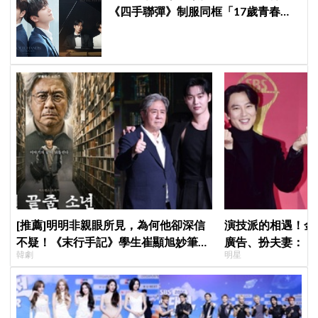
《四手聯彈》制服同框「17歲青春神
顏」掀期待
[推薦]明明非親眼所見，為何他卻深信
演技派的相遇！金
不疑！《末行手記》學生崔顯旭妙筆生
廣告、扮夫妻：「
韓劇
明星
花讓老師崔岷植一步步深陷
部戲劇吧」