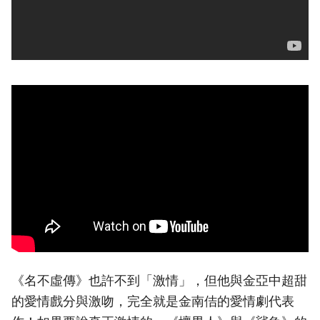
《名不虛傳》也許不到「激情」，但他與金亞中超甜
的愛情戲分與激吻，完全就是金南佶的愛情劇代表