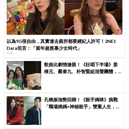
以為YG很自由，其實連去廁所都要經紀人許可！2NE1
Dara坦言：「當年超羨慕少女時代」
明星
歌曲比劇情搶眼！《狂唱下半場》姜
棟元、嚴泰九、朴智賢組混聲團體，
劇中曲《Love Is》超洗腦
孔曉振強勢回歸！《殺手媽咪》挑戰
「職場媽媽×神秘殺手」雙重人生，與
鄭準元展開反差夫妻線