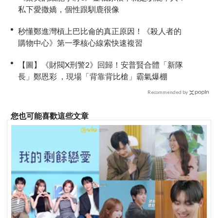
私下愛撒嬌，個性跟馴鹿很像
秒懂鄭進灣槓上巴比侖的真正原因！《殺人者的
購物中心》第一季核心線索快速複習
【圖】《財閥X刑警2》回歸！安普賢合體「新隊
長」鄭恩彩 ，現場「背靠背比槍」霸氣爆棚
Recommended by
您也可能喜歡這些文章