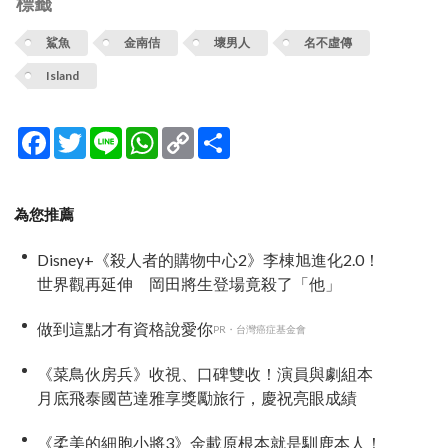
標籤
鯊魚
金南佶
壞男人
名不虛傳
Island
Facebook
Twitter
Line
WhatsApp
Copy
分
Link
享
為您推薦
Disney+《殺人者的購物中心2》李棟旭進化2.0！
世界觀再延伸 岡田將生登場竟殺了「他」
做到這點才有資格說愛你
PR・台灣癌症基金會
《菜鳥伙房兵》收視、口碑雙收！演員與劇組本
月底飛泰國芭達雅享獎勵旅行，慶祝亮眼成績
《柔美的細胞小將3》金載原根本就是馴鹿本人！