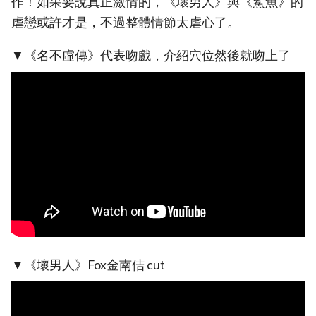
作！如果要說真正激情的，《壞男人》與《鯊魚》的
虐戀或許才是，不過整體情節太虐心了。
▼《名不虛傳》代表吻戲，介紹穴位然後就吻上了
▼《壞男人》Fox金南佶 cut