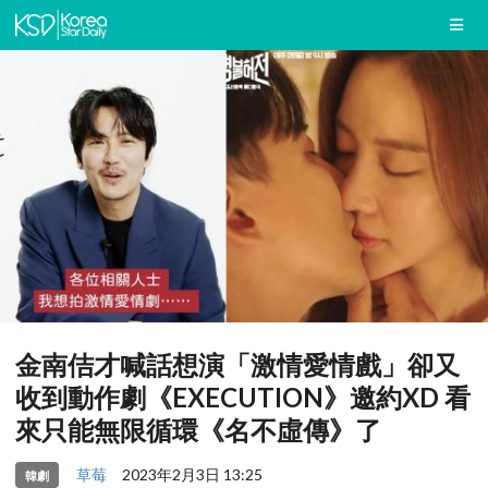
金南佶才喊話想演「激情愛情戲」卻又
收到動作劇《EXECUTION》邀約XD 看
來只能無限循環《名不虛傳》了
草莓
2023年2月3日 13:25
韓劇