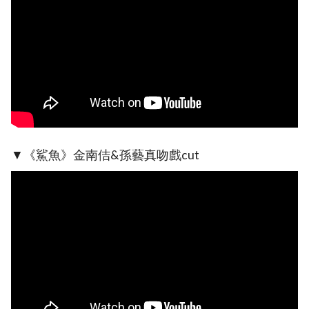
▼《鯊魚》金南佶&孫藝真吻戲cut