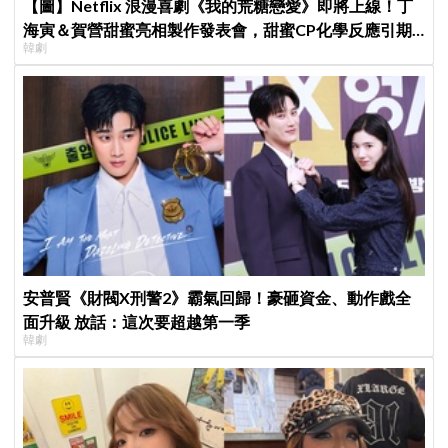
【圖】Netflix 浪漫喜劇《我的荒糖戀愛》即將上線！丁
海寅＆賀營甜蜜亮相製作發表會，甜蜜CP化學反應引期
韓劇
待
安普賢《財閥X刑警2》霸氣回歸！豪砸資金、動作戲全
面升級 放話：這次要超越第一季
韓劇