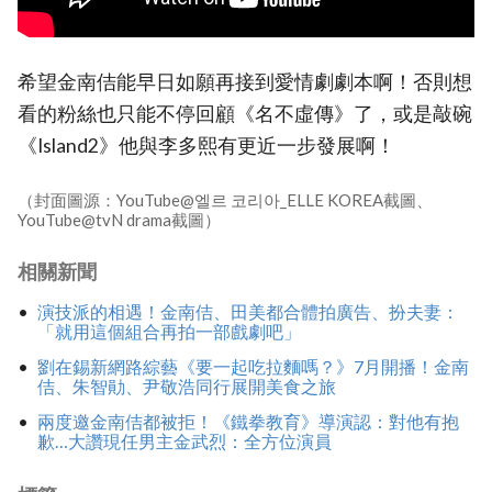
希望金南佶能早日如願再接到愛情劇劇本啊！否則想
看的粉絲也只能不停回顧《名不虛傳》了，或是敲碗
《Island2》他與李多熙有更近一步發展啊！
（封面圖源：YouTube@엘르 코리아_ELLE KOREA截圖、
YouTube@tvN drama截圖）
相關新聞
演技派的相遇！金南佶、田美都合體拍廣告、扮夫妻：
「就用這個組合再拍一部戲劇吧」
劉在錫新網路綜藝《要一起吃拉麵嗎？》7月開播！金南
佶、朱智勛、尹敬浩同行展開美食之旅
兩度邀金南佶都被拒！《鐵拳教育》導演認：對他有抱
歉…大讚現任男主金武烈：全方位演員