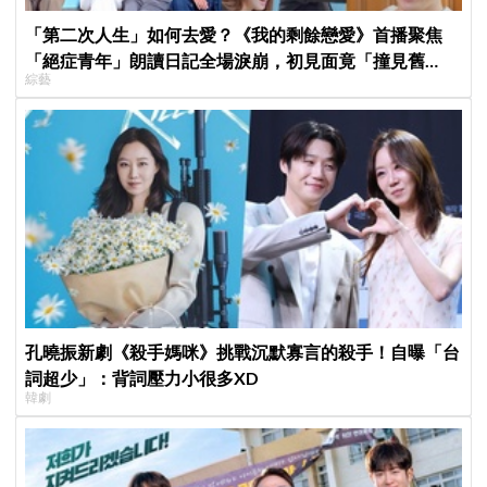
「第二次人生」如何去愛？《我的剩餘戀愛》首播聚焦
「絕症青年」朗讀日記全場淚崩，初見面竟「撞見舊
綜藝
識」！
孔曉振新劇《殺手媽咪》挑戰沉默寡言的殺手！自曝「台
詞超少」：背詞壓力小很多XD
韓劇