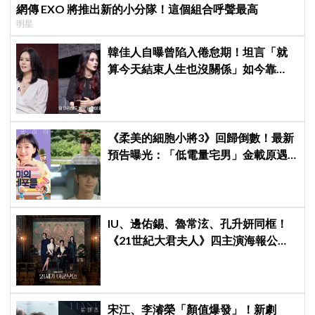
網傳 EXO 將推出新的小分隊！這個組合呼聲最高
明星
韓佳人自曝曾陷入倦怠期！坦言「就
算今天結束人生也沒關係」如今靠
YouTube重拾生活樂趣
《柔美的細胞小將3》回歸倒數！最新
預告曝光：「低電量宅男」金載原遇
到金高銀電量回升，姐弟戀火花讓人
期待爆棚
IU、邊佑錫、魯常泫、孔升妍同框！
《21世紀大君夫人》四主演海報公
開，王室羅曼史引期待
宋江、李濬榮「顏值爆發」！新劇