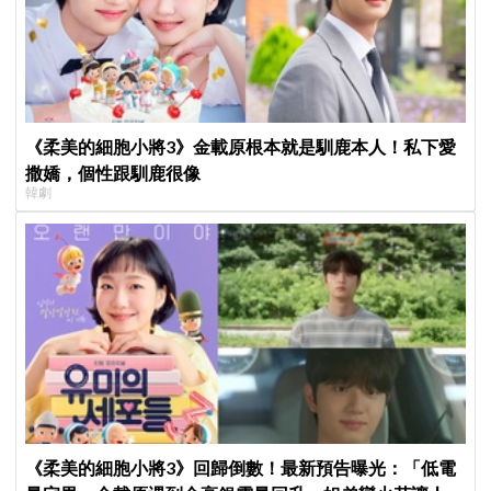
《柔美的細胞小將3》金載原根本就是馴鹿本人！私下愛
撒嬌，個性跟馴鹿很像
韓劇
《柔美的細胞小將3》回歸倒數！最新預告曝光：「低電