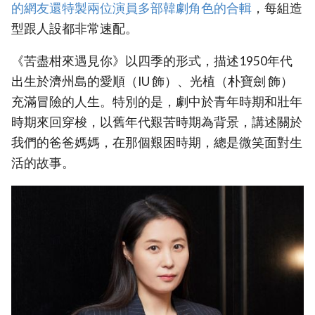
的網友還特製兩位演員多部韓劇角色的合輯‎
，每組造
型跟人設都非常速配。
《苦盡柑來遇見你》以四季的形式，描述1950年代
出生於濟州島的愛順（IU 飾）、光植（朴寶劍 飾）
充滿冒險的人生。特別的是，劇中於青年時期和壯年
時期來回穿梭，以舊年代艱苦時期為背景，講述關於
我們的爸爸媽媽，在那個艱困時期，總是微笑面對生
活的故事。