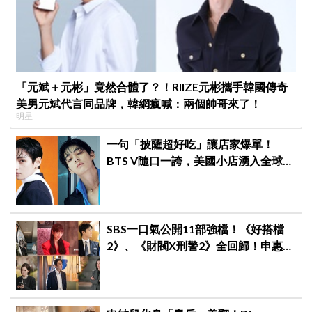
「元斌＋元彬」竟然合體了？！RIIZE元彬攜手韓國傳奇
美男元斌代言同品牌，韓網瘋喊：兩個帥哥來了！
明星
一句「披薩超好吃」讓店家爆單！
BTS V隨口一誇，美國小店湧入全球
ARMY擠爆
SBS一口氣公開11部強檔！《好搭檔
2》、《財閥X刑警2》全回歸！申惠
善、金智媛、朴信惠、金南佶、李帝
勳...陣容太狂了