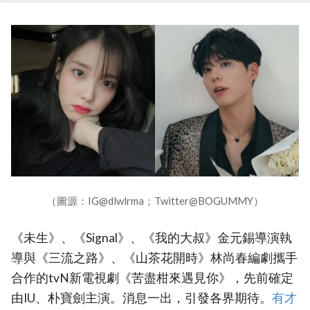
（圖源：IG@dlwlrma；Twitter@BOGUMMY）
《未生》、《Signal》、《我的大叔》金元錫導演執
導與《三流之路》、《山茶花開時》林尚春編劇攜手
合作的tvN新電視劇《苦盡柑來遇見你》，先前確定
由IU、朴寶劍主演。消息一出，引發各界期待。
‎有才