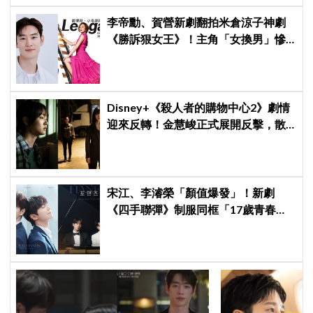
李帝勳、賀營新劇翻拍米倉涼子神劇
《勝訴狠女王》！主角「女換男」慘
遭韓網炎上：何必買版權？
Disney+《殺人者的購物中心2》劇情
迎來反轉！金慧峻正式展開反擊，散
發「叔叔李棟旭」般強大氣場
宋江、李濬榮「顏值爆發」！新劇
《四手聯彈》制服同框「17歲青春神
顏」掀期待