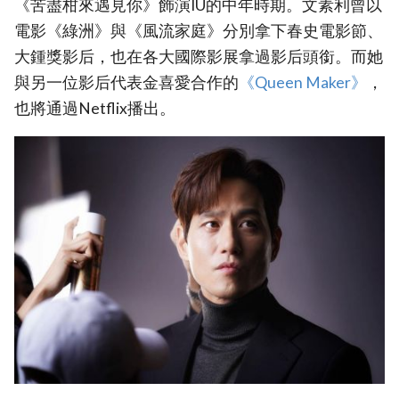
《苦盡柑來遇見你》飾演IU的中年時期。文素利曾以
電影《綠洲》與《風流家庭》分別拿下春史電影節、
大鍾獎影后，也在各大國際影展拿過影后頭銜。而她
與另一位影后代表金喜愛合作的
‎《Queen Maker》
，
也將通過Netflix播出。