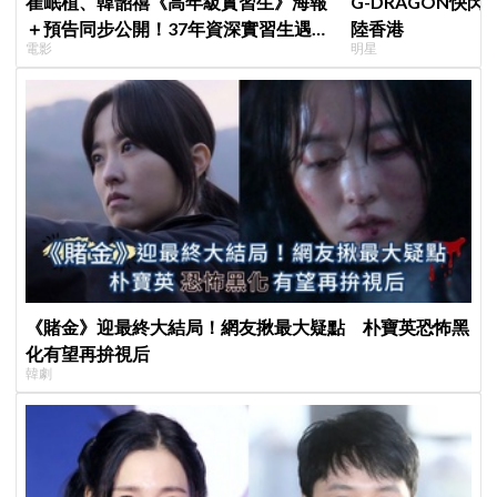
崔岷植、韓韶禧《高年級實習生》海報
G-DRAGON快閃
＋預告同步公開！37年資深實習生遇上
陸香港
電影
明星
美女CEO
《賭金》迎最終大結局！網友揪最大疑點 朴寶英恐怖黑
化有望再拚視后
韓劇