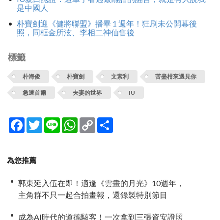
是中國人
朴寶劍迎《健將聯盟》播畢 1 週年！狂刷未公開幕後
照，同框金所泫、李相二神仙售後
標籤
朴海俊
朴寶劍
文素利
苦盡柑來遇見你
急速首爾
夫妻的世界
IU
Facebook
Twitter
Line
WhatsApp
Copy
分
Link
享
為您推薦
郭東延入伍在即！適逢《雲畫的月光》10週年，
主角群不只一起合拍畫報，還錄製特別節目
成為AI時代的道德駭客！一次拿到三張資安證照