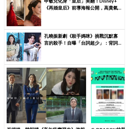
申敏兒化身「皇后」美翻！Disney+
《再婚皇后》前導海報公開，高貴氣
場＋豪華主演陣容讓人超期待！
孔曉振新劇《殺手媽咪》挑戰沉默寡
言的殺手！自曝「台詞超少」：背詞
壓力小很多XD