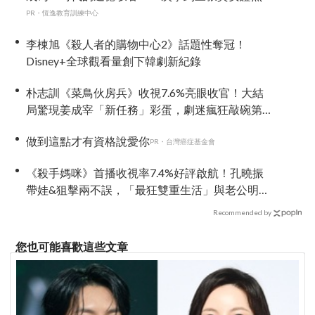
PR・恆逸教育訓練中心
李棟旭《殺人者的購物中心2》話題性奪冠！
Disney+全球觀看量創下韓劇新紀錄
朴志訓《菜鳥伙房兵》收視7.6%亮眼收官！大結
局驚現姜成宰「新任務」彩蛋，劇迷瘋狂敲碗第
二季
做到這點才有資格說愛你
PR・台灣癌症基金會
《殺手媽咪》首播收視率7.4%好評啟航！孔曉振
帶娃&狙擊兩不誤，「最狂雙重生活」與老公明追
暗躲
Recommended by
您也可能喜歡這些文章