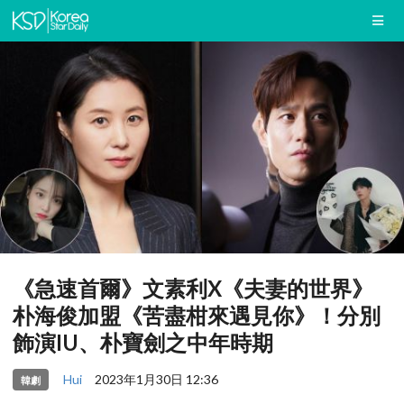
《急速首爾》文素利X《夫妻的世界》
朴海俊加盟《苦盡柑來遇見你》！分別
飾演IU、朴寶劍之中年時期
Hui
2023年1月30日 12:36
韓劇