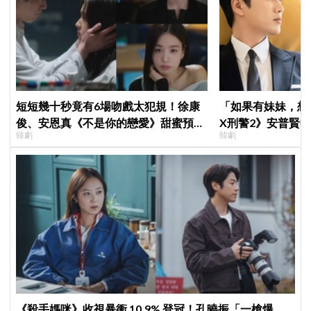
短短幾十秒竟有6場吻戲太犯規！徐康
「如果有妹妹，想
俊、安恩真《不是你的戀愛》甜蜜預告
X刑警2》安普賢
韓劇
韓劇
公開，網友直呼：太期待了！
哥哥們都認證的好
《殺手媽咪》收視暴衝 10.9% 登冠！孔曉振「一槍爆