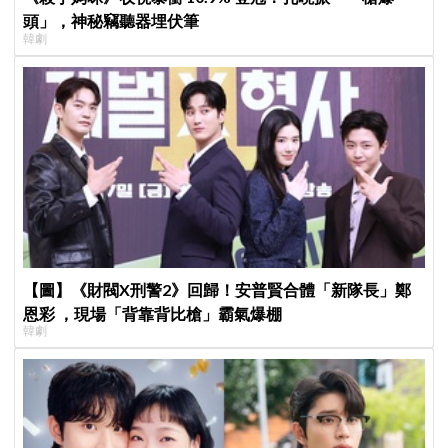
頭」，神秘竊聽器埋伏筆
韓劇
【圖】《財閥X刑警2》回歸！安普賢合體「新隊長」鄭
恩彩 ，現場「背靠背比槍」霸氣爆棚
韓劇