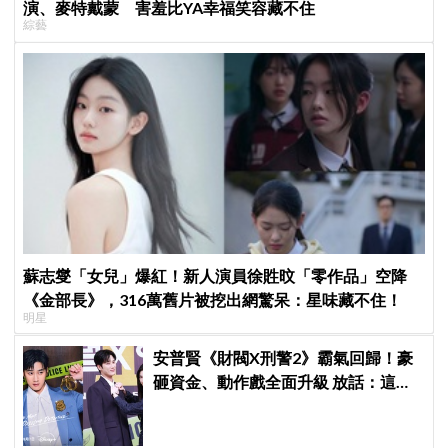
演、麥特戴蒙 害羞比YA幸福笑容藏不住
綜藝
蘇志燮「女兒」爆紅！新人演員徐貹旼「零作品」空降
《金部長》，316萬舊片被挖出網驚呆：星味藏不住！
明星
安普賢《財閥X刑警2》霸氣回歸！豪
砸資金、動作戲全面升級 放話：這次
要超越第一季