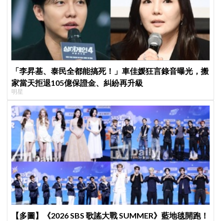
「李昇基、泰民全都能搞死！」車佳媛狂言錄音曝光，搬
家當天拒退105億保證金、糾紛再升級
明星
【多圖】《2026 SBS 歌謠大戰 SUMMER》藍地毯開跑！