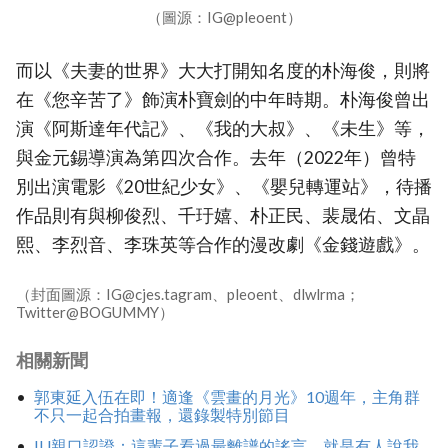
（圖源：IG@pleoent）
而以《夫妻的世界》大大打開知名度的朴海俊，則將
在《您辛苦了》飾演朴寶劍的中年時期。朴海俊曾出
演《阿斯達年代記》、《我的大叔》、《未生》等，
與金元錫導演為第四次合作。去年（2022年）曾特
別出演電影《20世紀少女》、《嬰兒轉運站》，待播
作品則有與柳俊烈、千玗嬉、朴正民、裴晟佑、文晶
熙、李烈音、李珠英等合作的漫改劇《金錢遊戲》。
（封面圖源：IG@cjes.tagram、pleoent、dlwlrma；
Twitter@BOGUMMY）
相關新聞
郭東延入伍在即！適逢《雲畫的月光》10週年，主角群
不只一起合拍畫報，還錄製特別節目
IU親口認證：這輩子看過最離譜的謠言，就是有人說我