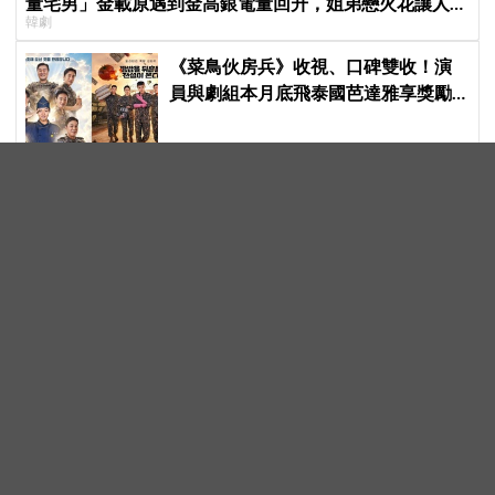
量宅男」金載原遇到金高銀電量回升，姐弟戀火花讓人期
韓劇
待爆棚
《菜鳥伙房兵》收視、口碑雙收！演
員與劇組本月底飛泰國芭達雅享獎勵
旅行，慶祝亮眼成績
迷因本尊來了！SJ崔始源現身新北
「只有始源能停車」名店、暖叮「常
幫我換照片」，店家尖叫合照網笑
翻：這輩子不能脫粉了
演技派的相遇！金南佶、田美都合體
拍廣告、扮夫妻：「就用這個組合再
拍一部戲劇吧」
李瑞鎮＆金光奎回來啦！《秘書鎮2》