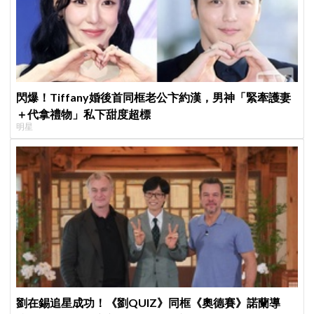
閃爆！Tiffany婚後首同框老公卞約漢，男神「緊牽護妻
＋代拿禮物」私下甜度超標
明星
劉在錫追星成功！《劉QUIZ》同框《奧德賽》諾蘭導