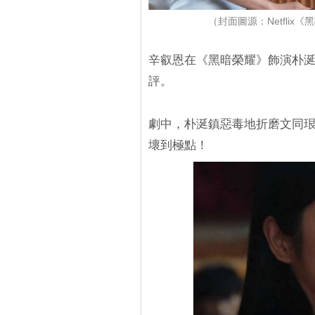
（封面圖源：Netflix《
辛叡恩在《黑暗榮耀》飾演朴
評。
劇中，朴涎鎮惡毒地折磨文同珢
壞到極點！