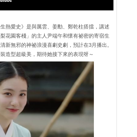
書生熱愛史》是與厲雲、姜勳、鄭乾柱搭擋，講述
「梨花園客棧」的主人尹端午和懷有祕密的寄宿生
清新無邪的神祕浪漫喜劇史劇，預計在3月播出。
古裝造型超級美，期待她接下來的表現呀～