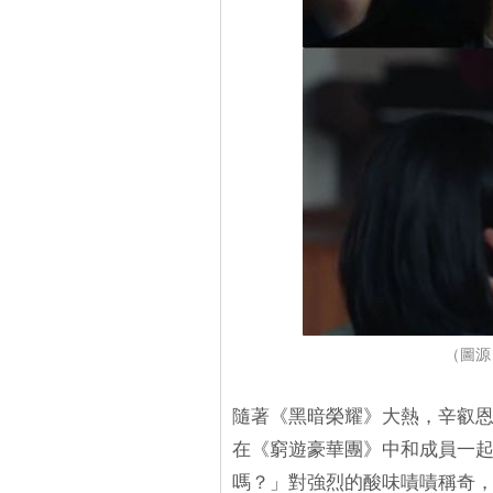
（圖源
隨著《黑暗榮耀》大熱，辛叡
在《窮遊豪華團》中和成員一
嗎？」對強烈的酸味嘖嘖稱奇