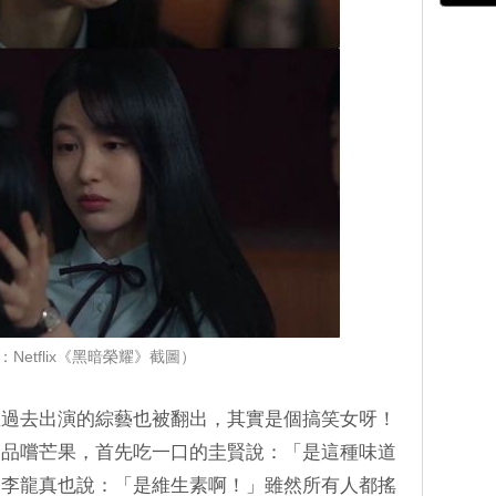
：Netflix《黑暗榮耀》截圖）
恩過去出演的綜藝也被翻出，其實是個搞笑女呀！
起品嚐芒果，首先吃一口的圭賢說：「是這種味道
，李龍真也說：「是維生素啊！」雖然所有人都搖