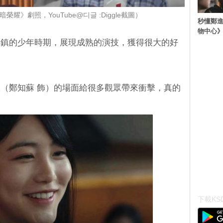
黑暗榮耀》劇照，YouTube@디글 :Diggle截圖）
秒懂鄭
物中心
涎鎮的少年時期，展現成熟的演技，獲得很大的好
（鄭知蘇 飾）的場面給很多觀眾帶來衝擊，真的
下載KSD