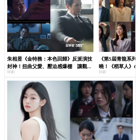
朱相昱《金特務：本色回歸》反派演技
《第5屆青龍系列
封神！扭曲父愛、壓迫感爆棚 讓觀眾
曉！《稻草人》6
韓劇
韓劇
毛骨悚然
金宣虎、玄彬爭視
角逐視后！