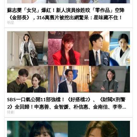
蘇志燮「女兒」爆紅！新人演員徐貹旼「零作品」空降
《金部長》，316萬舊片被挖出網驚呆：星味藏不住！
明星
SBS一口氣公開11部強檔！《好搭檔2》、《財閥X刑警
2》全回歸！申惠善、金智媛、朴信惠、金南佶、李帝
韓劇
勳...陣容太狂了