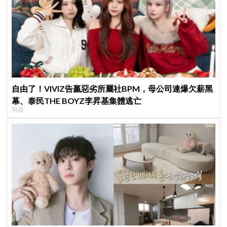
自由了！VIVIZ告贏惡劣所屬社BPM，母公司連爆欠薪黑
幕、泰民THE BOYZ李昇基集體逃亡
明星