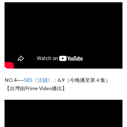
NO.4──
SBS《法錢》
：6.9（今晚播至第４集）
【台灣由Prime Video播出】