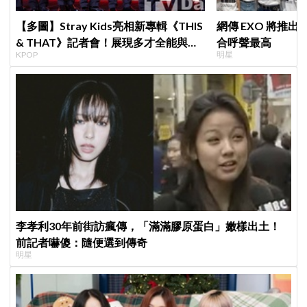
【多圖】Stray Kids亮相新專輯《THIS
網傳 EXO 將推
& THAT》記者會！展現多才全能與滿
合呼聲最高
KPOP
明星
滿自信，預告「以熱治熱」炸裂夏日音
樂圈
李孝利30年前街訪瘋傳，「滿滿膠原蛋白」嫩樣出土！
前記者嚇傻：隨便選到傳奇
明星