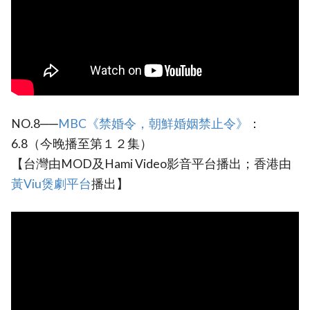
NO.8──
MBC《禁婚令，朝鮮婚姻禁止令》
：
6.8（今晚播至第１２集）
【台灣由MOD及Hami Video影音平台播出；香港由
黃Viu煲劇平台
播出】