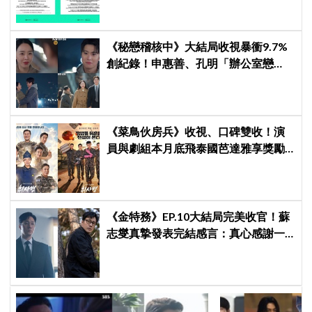
《秘戀稽核中》大結局收視暴衝9.7%
創紀錄！申惠善、孔明「辦公室戀
情」修成正果，結尾「十指緊扣」甜
到蛀牙
《菜鳥伙房兵》收視、口碑雙收！演
員與劇組本月底飛泰國芭達雅享獎勵
旅行，慶祝亮眼成績
《金特務》EP.10大結局完美收官！蘇
志燮真摯發表完結感言：真心感謝一
路陪伴我們到最後的觀眾