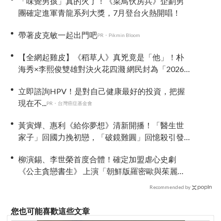
「味覺男孩」真的火了！《菜鳥伙房兵》企劃男
團確定進軍青龍系列大獎，7月登台火熱開唱！
帶著皮克敏一起出門吧
PR・Pikmin Bloom
【全網起雞皮】《稻草人》真兇竟是「他」！朴
海秀×李熙俊雙雄對決火花四濺 網民封為「2026
劇王」
立即諮詢HPV！是對自己健康最好的投資，把握
現在不...
PR・台灣癌症基金會
黃寅燁、惠利《給你夢想》清新開播！「醫生世
家子」回國力挽初戀，「破鏡難圓」回憶殺引發
全網現實共鳴
柳演錫、李世榮首度合體！確定加盟虐心史劇
《公主貪戀書生》 上演「朝鮮版羅密歐與茱麗
葉」
Recommended by
您也可能喜歡這些文章