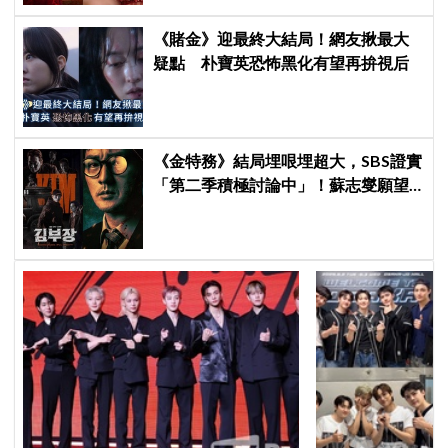
《賭金》迎最終大結局！網友揪最大
疑點 朴寶英恐怖黑化有望再拚視后
《金特務》結局埋哏埋超大，SBS證實
「第二季積極討論中」！蘇志燮願望
要成真啦