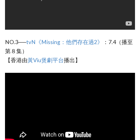
NO.3──
tvN《Missing：他們存在過2》
：7.4（播至
第８集）
【香港由
黃Viu煲劇平台
播出】