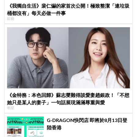
《我獨自生活》裴仁爀的家首次公開！極致整潔「連垃圾
桶都沒有」每天必做一件事
綜藝
《金特務：本色回歸》蘇志燮難得談愛妻趙銀政！「不想
她只是某人的妻子」一句話展現滿滿尊重與愛
明星
G-DRAGON快閃店 即將於8月13日登
陸香港