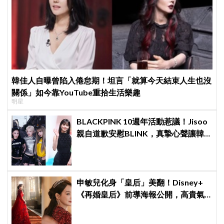
韓佳人自曝曾陷入倦怠期！坦言「就算今天結束人生也沒
關係」如今靠YouTube重拾生活樂趣
明星
BLACKPINK 10週年活動惹議！Jisoo
親自道歉安慰BLINK，真摯心聲讓韓
網直呼：「看了心裡好暖」
申敏兒化身「皇后」美翻！Disney+
《再婚皇后》前導海報公開，高貴氣
場＋豪華主演陣容讓人超期待！