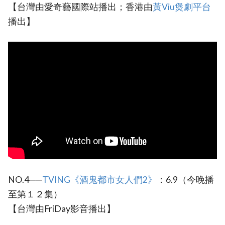
【台灣由愛奇藝國際站播出；香港由
黃Viu煲劇平台
播出】
NO.4──
TVING《酒鬼都市女人們2》
：6.9（今晚播
至第１２集）
【台灣由FriDay影音播出】