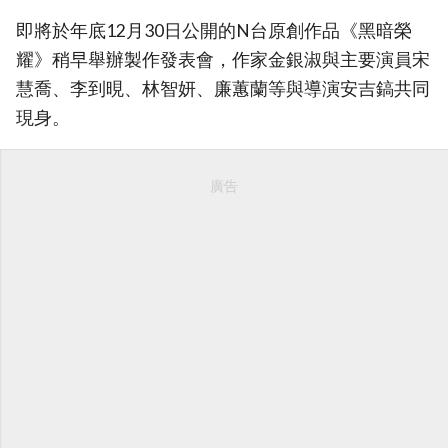
即將於年底12月30日公開的N台原創作品《黑暗榮
耀》稍早舉辦製作發表會，作家金銀淑與主要演員宋
慧喬、李到晛、林智妍、廉蕙蘭等與導演安吉鎬共同
現身。
廣告