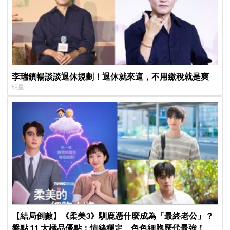
李瑞鎮暢談談退休規劃！退休就來這，不用繳稅就是爽
明星
【結局倒數】《柔美3》馴鹿憑什麼成為「最終老公」？
盤點 11 大極品優點：情緒穩定、色色細胞歷代最強！