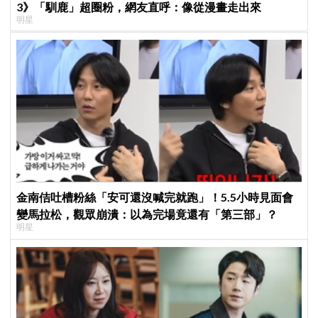
3》「馴鹿」超圈粉，網友直呼：像從漫畫走出來
明星
金南佶吐槽粉絲「安可還沒喊完就跑」！5.5小時見面會
變馬拉松，觀眾崩潰：以為完場竟還有「第三部」？
明星