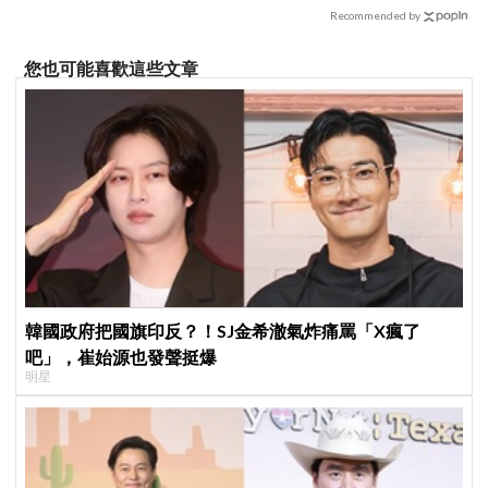
唐又心動的同居戀愛
Recommended by
您也可能喜歡這些文章
韓國政府把國旗印反？！SJ金希澈氣炸痛罵「X瘋了
吧」，崔始源也發聲挺爆
明星