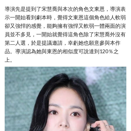
導演先是提到了宋慧喬與本次的角色文東恩，導演表
示一開始看到劇本時，覺得文東恩這個角色給人軟弱
卻又強悍的感覺，能夠擁有強悍又軟弱一體兩面的演
員並不多見，一開始就覺得這角色除了宋慧喬外沒有
第二人選，於是提議邀請，幸虧她也願意參與本作
品。導演認為她與東恩的相似度可說達到120％之
上。