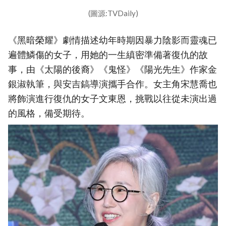
(圖源:TVDaily)
《黑暗榮耀》劇情描述幼年時期因暴力陰影而靈魂已
遍體鱗傷的女子，用她的一生縝密準備著復仇的故
事，由《太陽的後裔》《鬼怪》《陽光先生》作家金
銀淑執筆，與安吉鎬導演攜手合作。女主角宋慧喬也
將飾演進行復仇的女子文東恩，挑戰以往從未演出過
的風格，備受期待。