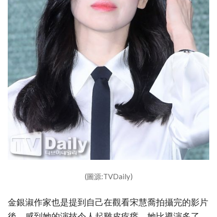
(圖源:TVDaily)
金銀淑作家也是提到自己在觀看宋慧喬拍攝完的影片
後，感到她的演技令人起雞皮疙瘩。她比導演多了