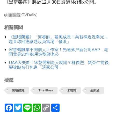
《黑暗榮耀》將於12月30日透過Netflix公開。
(封面圖源:TVDaily)
相關新聞
《黑暗榮耀》「河睿帥」暴風成長！吳智律近況曝光，
超直球回應讓趙汝貞當場「傻眼」
宋慧喬離巢不開個人工作室！光速落戶新公司AAP，老
闆竟是20年御用造型師老公
UAA大失血！宋慧喬剛走人就跑？柳俊烈、劉亞仁前後
腳被點名打包進「這家公司」
標籤
黑暗榮耀
The Glory
宋慧喬
金銀淑
Facebook
Twitter
Line
WhatsApp
Copy
分
Link
享