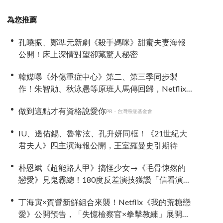
為您推薦
孔曉振、鄭準元新劇《殺手媽咪》甜蜜夫妻海報
公開！床上深情對望卻藏驚人秘密
韓媒曝《外傷重症中心》第二、第三季同步製
作！朱智勛、秋泳愚等原班人馬傳回歸，Netflix
回應了
做到這點才有資格說愛你
PR・台灣癌症基金會
IU、邊佑錫、魯常泫、孔升妍同框！《21世紀大
君夫人》四主演海報公開，王室羅曼史引期待
朴恩斌《超能路人甲》搞怪少女→《毛骨悚然的
戀愛》見鬼霸總！180度反差演技獲讚「信看演
員」
丁海寅×賀營新鮮組合來襲！Netflix《我的荒糖戀
愛》公開預告，「失憶檢察官×拳擊教練」展開荒