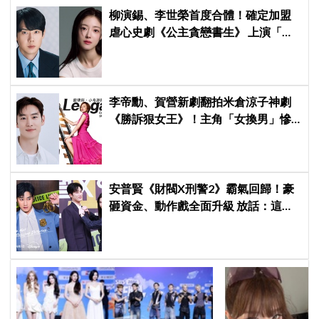
柳演錫、李世榮首度合體！確定加盟
虐心史劇《公主貪戀書生》 上演「朝
鮮版羅密歐與茱麗葉」
李帝勳、賀營新劇翻拍米倉涼子神劇
《勝訴狠女王》！主角「女換男」慘
遭韓網炎上：何必買版權？
安普賢《財閥X刑警2》霸氣回歸！豪
砸資金、動作戲全面升級 放話：這次
要超越第一季