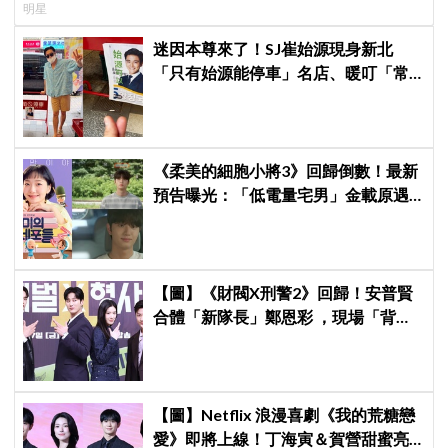
明星
迷因本尊來了！SJ崔始源現身新北
「只有始源能停車」名店、暖叮「常
幫我換照片」，店家尖叫合照網笑
翻：這輩子不能脫粉了
《柔美的細胞小將3》回歸倒數！最新
預告曝光：「低電量宅男」金載原遇
到金高銀電量回升，姐弟戀火花讓人
期待爆棚
【圖】《財閥X刑警2》回歸！安普賢
合體「新隊長」鄭恩彩 ，現場「背靠
背比槍」霸氣爆棚
【圖】Netflix 浪漫喜劇《我的荒糖戀
愛》即將上線！丁海寅＆賀營甜蜜亮