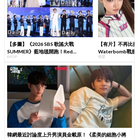
【多圖】《2026 SBS 歌謠大戰
【有片】不再比拼
SUMMER》藍地毯開跑！Red
Waterbomb
KPOP
明星
Velvet、Stray Kids、ATEEZ、RIIZE
評，逆向操作炸翻
等愛豆登場
韓網最近討論度上升男演員金載原！《柔美的細胞小將