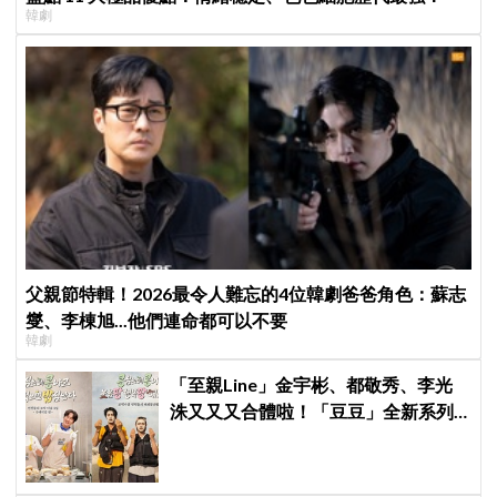
韓劇
父親節特輯！2026最令人難忘的4位韓劇爸爸角色：蘇志
燮、李棟旭...他們連命都可以不要
韓劇
「至親Line」金宇彬、都敬秀、李光
洙又又又合體啦！「豆豆」全新系列
本月開拍