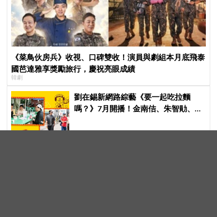
《菜鳥伙房兵》收視、口碑雙收！演員與劇組本月底飛泰
國芭達雅享獎勵旅行，慶祝亮眼成績
韓劇
劉在錫新網路綜藝《要一起吃拉麵
嗎？》7月開播！金南佶、朱智勛、尹
敬浩同行展開美食之旅
【K社韓國小百科】一年半狂賣178萬
個！Olive Young防水購物袋風靡外國
遊客，機場「人手一個」成新奇景
全員續約再寫神話！SEVENTEEN 13