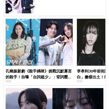
相製作發表會，甜蜜CP化學反應引期
待
孔曉振新劇《殺手媽咪》挑戰沉默寡言
李孝利30年前街
的殺手！自曝「台詞超少」：背詞壓力
白」嫩樣出土！前
韓劇
明星
小很多XD
傳奇