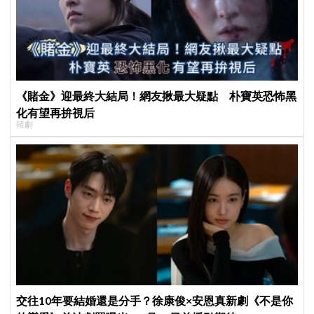
《賭金》迎最終大結局！網友揪最大疑點 朴寶英恐怖黑
化有望再拚視后
韓劇
交往10年要結婚還是分手？徐康俊×安恩真新劇《不是你