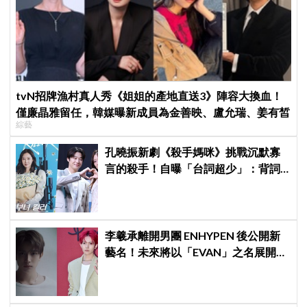
tvN招牌漁村真人秀《姐姐的產地直送3》陣容大換血！
僅廉晶雅留任，韓媒曝新成員為金善映、盧允瑞、姜有皙
綜藝
孔曉振新劇《殺手媽咪》挑戰沉默寡
言的殺手！自曝「台詞超少」：背詞
壓力小很多XD
李羲承離開男團 ENHYPEN 後公開新
藝名！未來將以「EVAN」之名展開
solo 活動