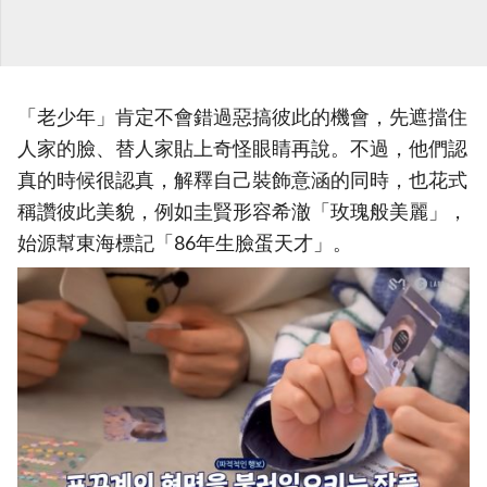
「老少年」肯定不會錯過惡搞彼此的機會，先遮擋住
人家的臉、替人家貼上奇怪眼睛再說。不過，他們認
真的時候很認真，解釋自己裝飾意涵的同時，也花式
稱讚彼此美貌，例如圭賢形容希澈「玫瑰般美麗」，
始源幫東海標記「86年生臉蛋天才」。