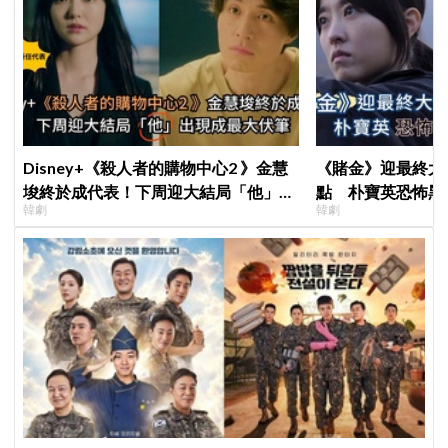
Disney+《殺人者的購物中心2 》金慧
《賭金》迎最終大
埈終於成代表！下周迎大結局「他」出
點 朴寶英恐怖黑
韓劇
韓劇
現成最大伏筆