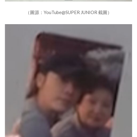
（圖源：YouTube@SUPER JUNIOR 截圖）