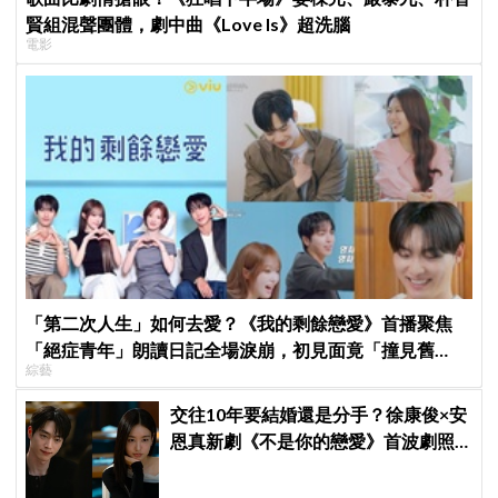
賢組混聲團體，劇中曲《Love Is》超洗腦
電影
「第二次人生」如何去愛？《我的剩餘戀愛》首播聚焦
「絕症青年」朗讀日記全場淚崩，初見面竟「撞見舊
綜藝
識」！
交往10年要結婚還是分手？徐康俊×安
恩真新劇《不是你的戀愛》首波劇照
曝光，9月12日首播引期待