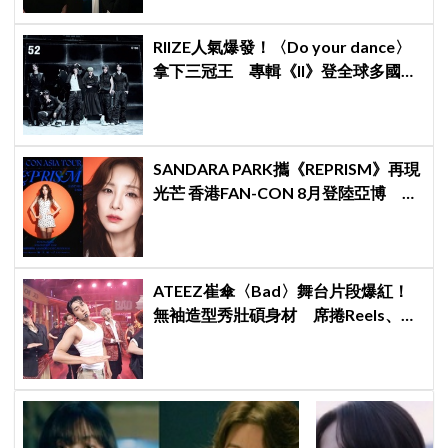
RIIZE人氣爆發！〈Do your dance〉
拿下三冠王 專輯《II》登全球多國排
行榜冠軍
SANDARA PARK攜《REPRISM》再現
光芒 香港FAN-CON 8月登陸亞博 用
音樂折射最真實的自己
ATEEZ崔傘〈Bad〉舞台片段爆紅！
無袖造型秀壯碩身材 席捲Reels、
Shorts演算法