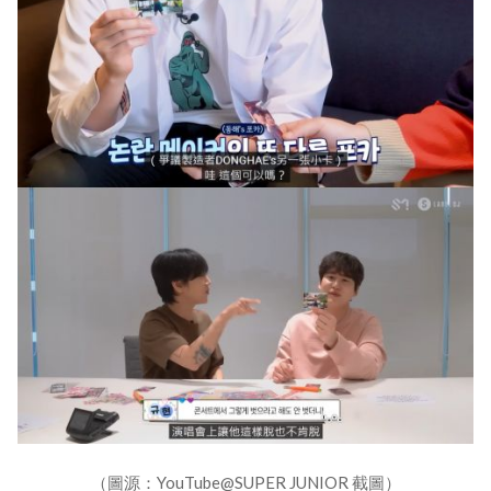
（圖源：YouTube@SUPER JUNIOR 截圖）