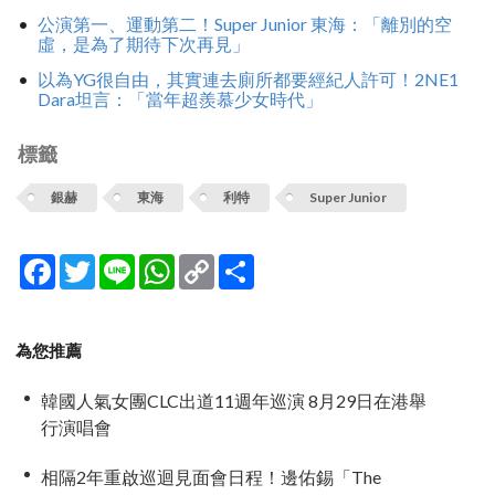
公演第一、運動第二！Super Junior 東海：「離別的空
虛，是為了期待下次再見」
以為YG很自由，其實連去廁所都要經紀人許可！2NE1
Dara坦言：「當年超羨慕少女時代」
標籤
銀赫
東海
利特
Super Junior
Facebook
Twitter
Line
WhatsApp
Copy
分
Link
享
為您推薦
韓國人氣女團CLC出道11週年巡演 8月29日在港舉
行演唱會
相隔2年重啟巡迴見面會日程！邊佑錫「The