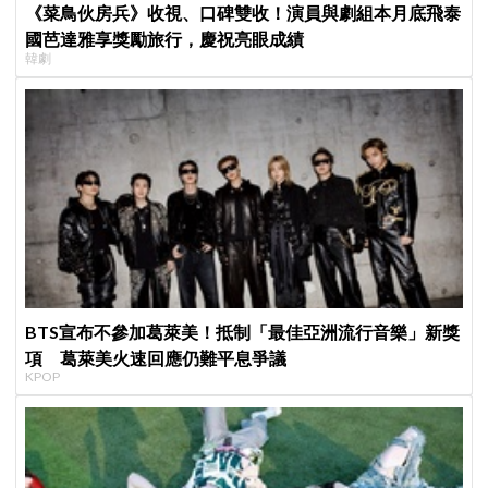
《菜鳥伙房兵》收視、口碑雙收！演員與劇組本月底飛泰
國芭達雅享獎勵旅行，慶祝亮眼成績
韓劇
BTS宣布不參加葛萊美！抵制「最佳亞洲流行音樂」新獎
項 葛萊美火速回應仍難平息爭議
KPOP