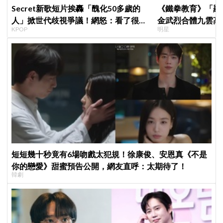
Secret新歌短片挨轟「醜化50多歲的
《鐵拳教育》「羅
人」掀世代歧視爭議！網怒：看了很不
金武烈合體九雲高
KPOP
明星
舒服
嚇壞反應笑翻劇迷
短短幾十秒竟有6場吻戲太犯規！徐康俊、安恩真《不是
你的戀愛》甜蜜預告公開，網友直呼：太期待了！
韓劇