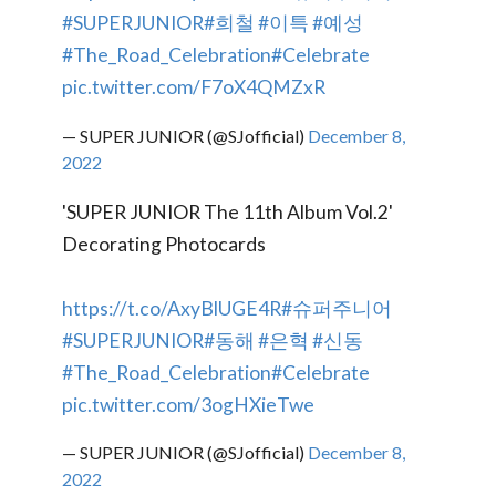
#SUPERJUNIOR
#희철
#이특
#예성
#The_Road_Celebration
#Celebrate
pic.twitter.com/F7oX4QMZxR
— SUPER JUNIOR (@SJofficial)
December 8,
2022
'SUPER JUNIOR The 11th Album Vol.2'
Decorating Photocards
https://t.co/AxyBlUGE4R
#슈퍼주니어
#SUPERJUNIOR
#동해
#은혁
#신동
#The_Road_Celebration
#Celebrate
pic.twitter.com/3ogHXieTwe
— SUPER JUNIOR (@SJofficial)
December 8,
2022