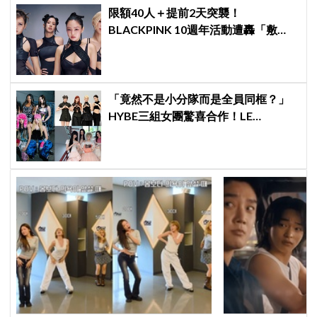
限額40人＋提前2天突襲！
BLACKPINK 10週年活動遭轟「敷
衍」，YG急證實：4人確定完全體出
席
「竟然不是小分隊而是全員同框？」
HYBE三組女團驚喜合作！LE
SSERAFIM × ILLIT × KATSEYE合作曲
12日公開＋打歌確定！