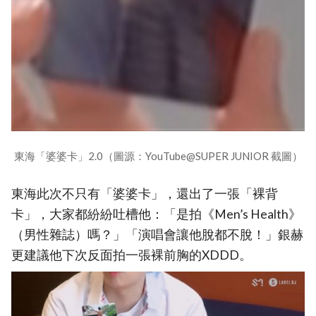
東海「婆婆卡」2.0（圖源：YouTube@SUPER JUNIOR 截圖）
東海此次不只有「婆婆卡」，還出了一張「裸背
卡」，大家都紛紛吐槽他：「是拍《Men’s Health》
（男性雜誌）嗎？」「演唱會讓他脫都不脫！」銀赫
更建議他下次反面拍一張裸前胸的XDDD。