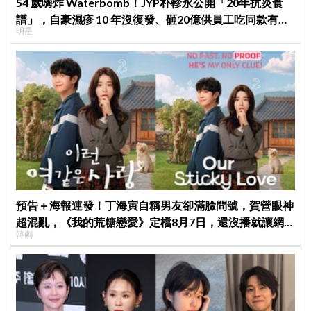
54 歲嗨炸 Waterbomb！JYP朴軫永公開「20年抗炎食
譜」，自豪濕疹 10 年沒復發、砸20億供員工吃同款有機
明星
餐
預告＋海報連發！丁海寅自稱男友卻滿臉問號，賀營眼神
超混亂，《我的荒糖戀愛》定檔8月7日，還沒播就讓網
韓劇
友瘋猜結局