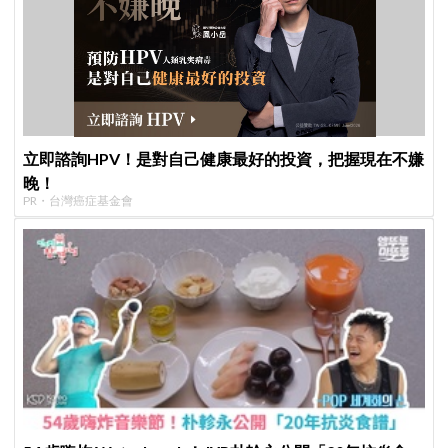
立即諮詢HPV！是對自己健康最好的投資，把握現在不嫌
晚！
PR・台灣癌症基金會