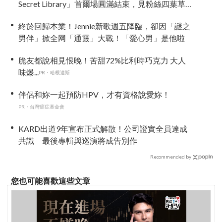
Secret Library」首爾場圓滿結束，見粉絲四葉草
應援淚眼汪汪
終於回歸本業！Jennie新歌週五降臨，卻因「謎之
男伴」掀全网「通靈」大戰！「愛心男」是他啦
脆友都說相見恨晚！苦甜72%比利時巧克力 大人
味爆...
PR・哈根達斯
伴侶和妳一起預防HPV，才有資格說愛妳！
PR・台灣癌症基金會
KARD出道9年宣布正式解散！公司證實全員達成
共識 最後專輯與巡演將成告別作
Recommended by
您也可能喜歡這些文章