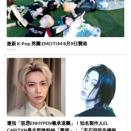
激新 K-Pop 男團 EMOTI:M 8月9日襲港
KPOP
遭指「慫恿ENHYPEN羲承退團」！知名製作人EL
CAPITXN暴走怒嗆粉絲「蠢貨」：「丟石頭前先擁抱他