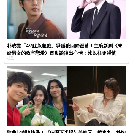
朴成焄「AV魷魚遊戲」爭議後回歸螢幕！主演新劇《未
婚男女的效率戀愛》首度談復出心情：比以往更謹慎
明星
歌曲比劇情搶眼！《狂唱下半場》姜棟元、嚴泰九、朴智