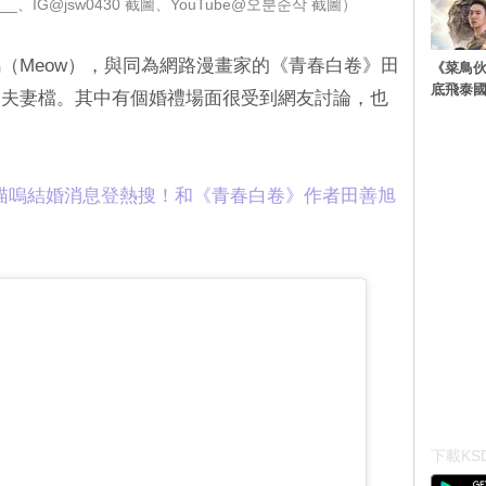
_、IG@jsw0430 截圖、YouTube@오분순삭 截圖）
（Meow），與同為網路漫畫家的《青春白卷》田
《菜鳥
底飛泰
界夫妻檔。其中有個婚禮場面很受到網友討論，也
喵嗚結婚消息登熱搜！和《青春白卷》作者田善旭
下載KSD