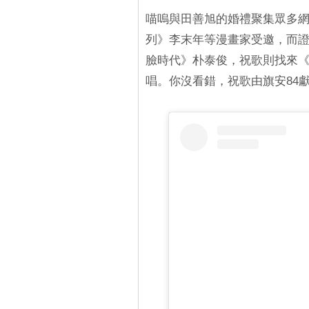
喵嗚與田善旭的婚禮聚集眾多
列》李末年等漫畫家受邀，而證婚人
臉時代》朴泰俊，祝歌則找來《
唱。你沒看錯，祝歌由旗安84