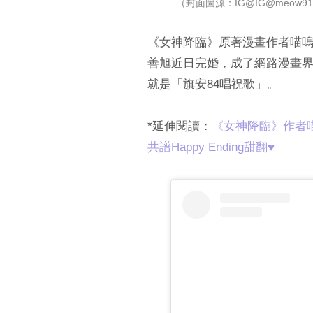
（封面圖源：IG@IG@meow91_
《女神降臨》原著漫畫作者喵嗚
善旭近日完婚，成了網路漫畫
就是「旗安84唱祝歌」。
*延伸閱讀：
《女神降臨》作者
共譜Happy Ending甜翻♥️