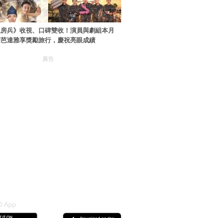
伙房兵》收視、口碑雙收！演員與劇組本月
國芭達雅享獎勵旅行，慶祝亮眼成績
廣告
 App