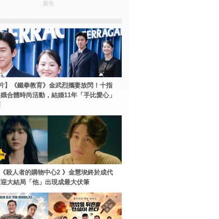
廣告
片】《鐵拳教育》金武烈攜妻放閃！十指
娥合體時尚活動，結婚11年「手比愛心」
爾
ey+《殺人者的購物中心2 》金慧埈終於成代
周迎大結局「他」出現成最大伏筆