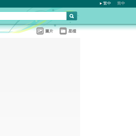
繁中
简中
圖片
星檔