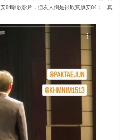
安84唱歌影片，但友人倒是很欣賞旗安84：「真