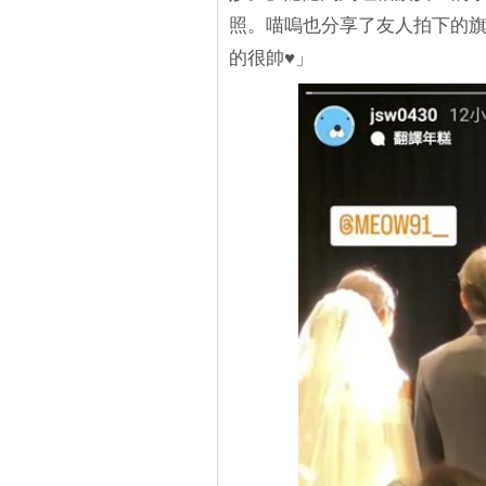
照。喵嗚也分享了友人拍下的旗
的很帥♥」