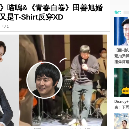
臨》喵嗚&《青春白卷》田善旭婚
熱門
T-Shirt反穿XD
1
【圖+影
緊扣尹昇
甜爆首
Disn
表！下