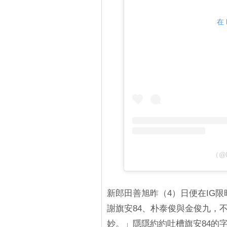
在 
（@
新郎田善旭昨（4）日便在IG
謝旗安84、朴泰俊與金俊九，
妙。」隱隱約約吐槽旗安84的