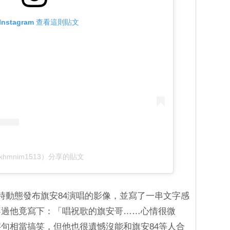
Instagram 查看這則貼文
khmnim1513）分享的貼文
限時動態發布旗安84演唱的影像，並寫了一串文字感
不過他竟寫下：「唱祝歌的旗安哥……心情很微
字句相當搞笑，但他也很遺憾沒能和旗安84等人合