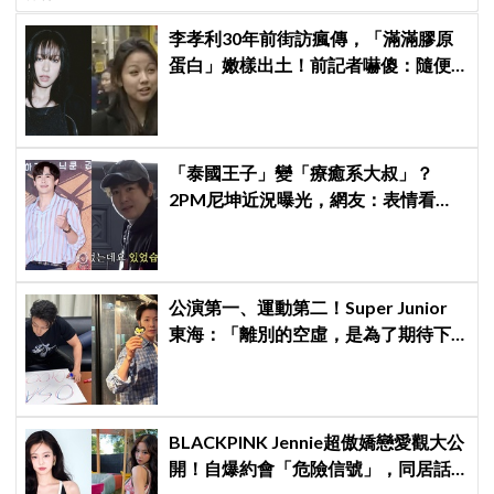
李孝利30年前街訪瘋傳，「滿滿膠原
蛋白」嫩樣出土！前記者嚇傻：隨便
選到傳奇
「泰國王子」變「療癒系大叔」？
2PM尼坤近況曝光，網友：表情看起
來更快樂了
公演第一、運動第二！Super Junior
東海：「離別的空虛，是為了期待下
次再見」
BLACKPINK Jennie超傲嬌戀愛觀大公
開！自爆約會「危險信號」，同居話