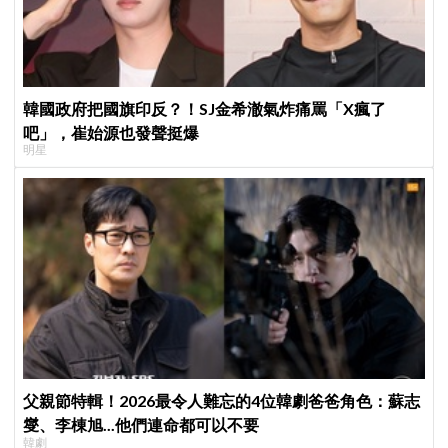
韓國政府把國旗印反？！SJ金希澈氣炸痛罵「X瘋了
吧」，崔始源也發聲挺爆
明星
父親節特輯！2026最令人難忘的4位韓劇爸爸角色：蘇志
燮、李棟旭...他們連命都可以不要
韓劇