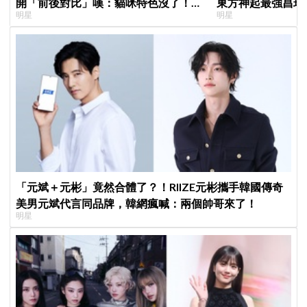
開「前後對比」嘆：貓咪特色沒了！粉
東方神起最強昌珉
明星
明星
絲超崩潰
的」
「元斌＋元彬」竟然合體了？！RIIZE元彬攜手韓國傳奇
美男元斌代言同品牌，韓網瘋喊：兩個帥哥來了！
明星