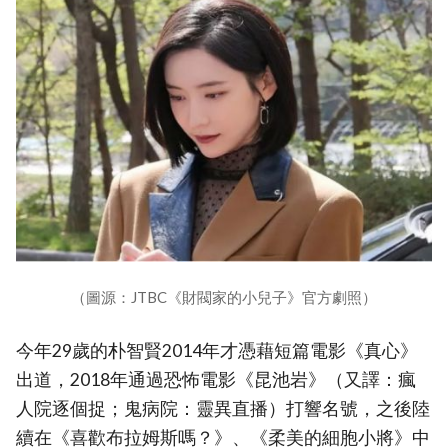
（圖源：JTBC《財閥家的小兒子》官方劇照）
今年29歲的朴智賢2014年才憑藉短篇電影《真心》
出道，2018年通過恐怖電影《昆池岩》（又譯：瘋
人院逐個捉；鬼病院：靈異直播）打響名號，之後陸
續在《喜歡布拉姆斯嗎？》、《柔美的細胞小將》中