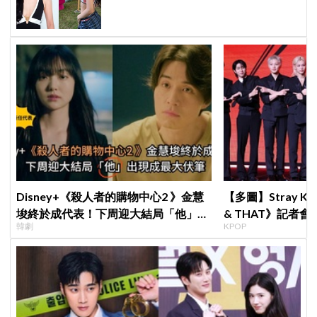
題曖昧喊卡留懸念
Disney+《殺人者的購物中心2 》金慧
【多圖】Stray K
埈終於成代表！下周迎大結局「他」出
& THAT》記者
韓劇
KPOP
現成最大伏筆
滿自信，預告「以
樂圈