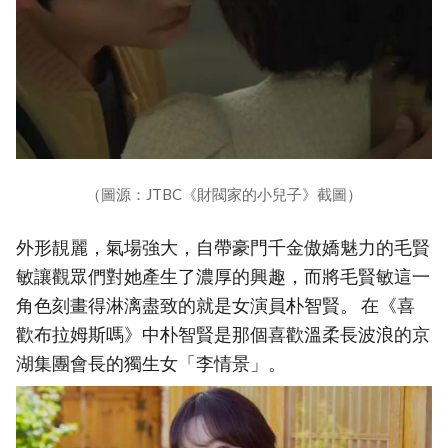
（圖源：JTBC《財閥家的小兒子》截圖）
外形靚麗，氣場強大，自帶豪門千金傲嬌魅力的毛賢
敏讓觀眾們對她產生了濃厚的興趣，而將毛賢敏這一
角色刻畫得淋漓盡致的就是女演員朴智賢。 在《喜
歡布拉姆斯嗎》中朴智賢是那個喜歡溫柔長波浪的京
湖集團會長的獨生女「李情景」。