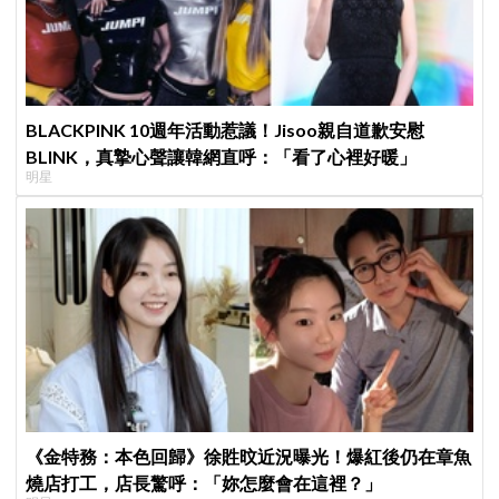
BLACKPINK 10週年活動惹議！Jisoo親自道歉安慰
BLINK，真摯心聲讓韓網直呼：「看了心裡好暖」
明星
《金特務：本色回歸》徐貹旼近況曝光！爆紅後仍在章魚
燒店打工，店長驚呼：「妳怎麼會在這裡？」