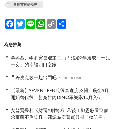
喜歡布拉姆斯嗎
Facebook
Twitter
Line
WhatsApp
Copy
分
Link
享
為您推薦
李昇基、李多寅喜迎第二胎！結婚3年湊成「一兒
一女」的幸福四口之家
帶著皮克敏一起出門吧
PR・Pikmin Bloom
【最新】SEVENTEEN兵役全進度公開！珉奎9月
開始替代役、勝寛忙內DINO軍樂隊10月入伍
安普賢爆料《財閥X刑警2》幕後！鄭恩彩看到俞
承豪藏不住笑容，卻認為安普賢只是「搞笑男」