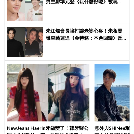
男主鄭準元登《玩什麼好呢》被罵
爆，劉在錫、孔曉振狂救場也帶不動
朱江燦會長挨打讓老婆心疼！朱相昱
曝車藝蓮追《金特務：本色回歸》反
應：「是不是打得太狠了？」
NewJeans Haerin牙齒變了！韓牙醫公
意外與SHINee珉