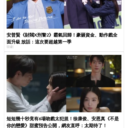
安普賢《財閥X刑警2》霸氣回歸！豪砸資金、動作戲全
面升級 放話：這次要超越第一季
韓劇
短短幾十秒竟有6場吻戲太犯規！徐康俊、安恩真《不是
你的戀愛》甜蜜預告公開，網友直呼：太期待了！