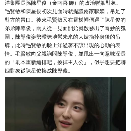
洋集團長孫陳星俊（金南喜 飾）的政治聯姻對象。
毛賢敏和陳星俊初次見面時就提議兩家聯姻，吊足了
對方的胃口。後來毛賢敏又在電梯裡偶遇了陳星俊的
弟弟陳導俊，兩人從一見面開始就散發出了奇妙的氛
圍，陳導俊姿勢曖昧地幫未來的大嫂摘掉身後的吊
牌，此時毛賢敏的臉上洋溢著不該出現的心動的表
情。毛賢敏向父親詢問陳導俊，並甩出一句意味深長
的「劇本重新編排吧，換掉主人公」，似乎想要把聯
姻對象從陳星俊換成陳導俊。