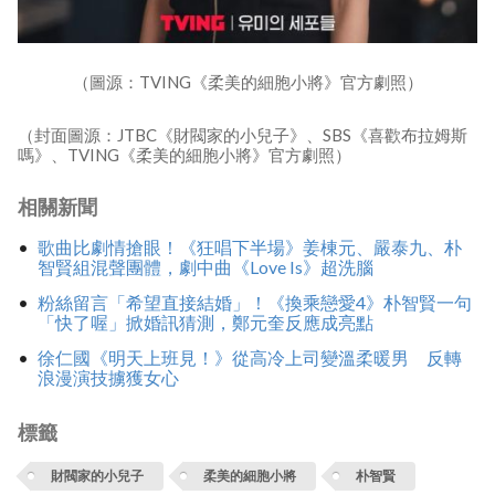
（圖源：TVING《柔美的細胞小將》官方劇照）
（封面圖源：JTBC《財閥家的小兒子》、SBS《喜歡布拉姆斯
嗎》、TVING《柔美的細胞小將》官方劇照）
相關新聞
歌曲比劇情搶眼！《狂唱下半場》姜棟元、嚴泰九、朴
智賢組混聲團體，劇中曲《Love Is》超洗腦
粉絲留言「希望直接結婚」！《換乘戀愛4》朴智賢一句
「快了喔」掀婚訊猜測，鄭元奎反應成亮點
徐仁國《明天上班見！》從高冷上司變溫柔暖男 反轉
浪漫演技擄獲女心
標籤
財閥家的小兒子
柔美的細胞小將
朴智賢