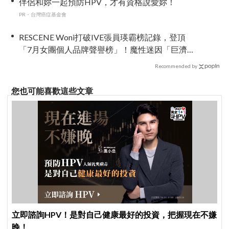
伴侶和妳一起預防HPV，才有資格說愛妳！
PR・台灣癌症基金會
RESCENE Woni打破IVE張員瑛霸榜記錄，登頂
「7月女團個人品牌聲譽榜」！魔性迷因「巨濟呀
吼」全網瘋傳、逆襲Melon第一
Recommended by
您也可能喜歡這些文章
立即諮詢HPV！是對自己健康最好的投資，把握現在不嫌
晚！