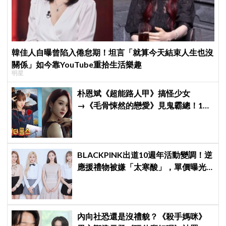
韓佳人自曝曾陷入倦怠期！坦言「就算今天結束人生也沒
關係」如今靠YouTube重拾生活樂趣
明星
朴恩斌《超能路人甲》搞怪少女
→《毛骨悚然的戀愛》見鬼霸總！180
度反差演技獲讚「信看演員」
BLACKPINK出道10週年活動變調！逆
應援禮物被嫌「太寒酸」，單價曝光
引群嘲
內向社恐還是沒禮貌？《殺手媽咪》