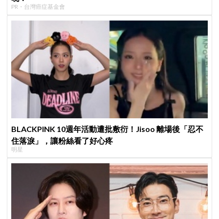
PR・台灣癌症基金會
BLACKPINK 10週年活動遭批敷衍！Jisoo 離場後「忍不
住落淚」，讓粉絲看了好心疼
明星