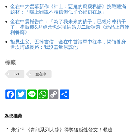
金在中大螢幕新作《紳士：惡鬼的竊竊私語》挑戰薩滿
題材：「嘴上雖說不相信但似乎心裡仍在意」
金在中震撼告白：「為了我未來的孩子，已經冷凍精子
了」崔振赫&尹施允也深聊結婚與二胎話題《新品上市便
利餐廳》
拒見生父、丟掉書信！金在中首談軍中往事，揭領養身
世坎坷成長路：我沒器量原諒他
標籤
JYJ
金在中
Facebook
Twitter
Line
WhatsApp
Copy
分
Link
享
為您推薦
朱宇宰《青龍系列大獎》得獎後感性發文！曬邊