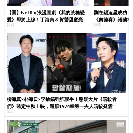
【圖】Netflix 浪漫喜劇《我的荒糖戀
劉在錫追星成功！《
愛》即將上線！丁海寅＆賀營甜蜜亮相
《奧德賽》諾蘭導
韓劇
綜藝
製作發表會，甜蜜CP化學反應引期待
比YA幸福笑容藏
柳海真×朴海日×李敏鎬強強聯手！懸疑大片《暗殺者
們》確定中秋上映，還原1974韓第一夫人暗殺疑雲
電影