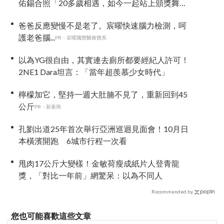
佑錫合照「20多歲相遇，如今一起站上頒獎舞
台」
爸爸反應變慢不是老了。宸曜快速腦力檢測，呵
護老爸腦...
PR・宸曜國際醫療體系
以為YG很自由，其實連去廁所都要經紀人許可！
2NE1 Dara坦言：「當年超羨慕少女時代」
檸檬加它，堅持一週大肚腩不見了，重新回到45
公斤
PR・新素簡
孔劉出道25年首次舉行亞洲巡迴見面會！10月日
本橫濱開跑 6城市行程一次看
甩肉17公斤大變樣！金敏荷瘦成紙片人登青龍
獎，「對比一年前」網驚呆：以為不同人
Recommended by
您也可能喜歡這些文章