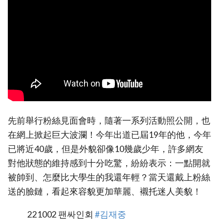
先前舉行粉絲見面會時，隨著一系列活動照公開，也
在網上掀起巨大波瀾！今年出道已屆19年的他，今年
已將近40歲，但是外貌卻像10幾歲少年，許多網友
對他狀態的維持感到十分吃驚，紛紛表示：一點開就
被帥到、怎麼比大學生的我還年輕？當天還戴上粉絲
送的臉鏈，看起來容貌更加華麗、襯托迷人美貌！
221002 팬싸인회
#김재중