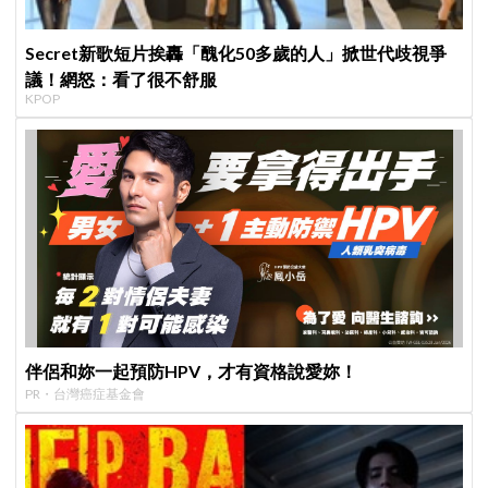
Secret新歌短片挨轟「醜化50多歲的人」掀世代歧視爭
議！網怒：看了很不舒服
KPOP
伴侶和妳一起預防HPV，才有資格說愛妳！
PR・台灣癌症基金會