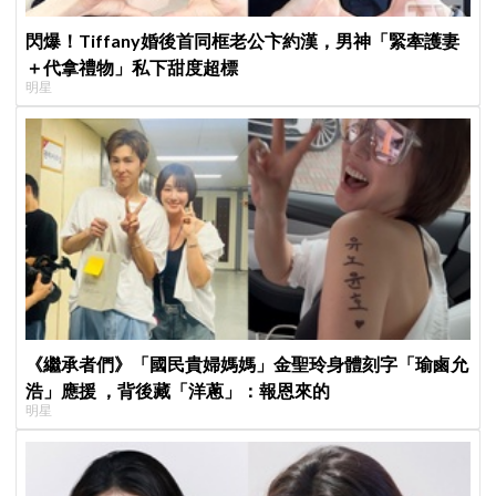
閃爆！Tiffany婚後首同框老公卞約漢，男神「緊牽護妻
＋代拿禮物」私下甜度超標
明星
《繼承者們》「國民貴婦媽媽」金聖玲身體刻字「瑜鹵允
浩」應援 ，背後藏「洋蔥」：報恩來的
明星