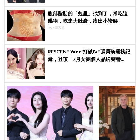
腹部脂肪的「剋星」找到了，常吃這
幾物，吃走大肚囊，瘦出小蠻腰
PR・新素簡
RESCENE Woni打破IVE張員瑛霸榜記
錄，登頂「7月女團個人品牌聲譽
榜」！魔性迷因「巨濟呀吼」全網瘋
傳、逆襲Melon第一