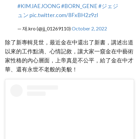
#KIMJAEJOONG
#BORN_GENE
#ジェジ
ュン
pic.twitter.com/8FxBH2z9zI
— 재.kro (@jj_01269110)
October 2, 2022
除了新專輯見世，最近金在中還出了新書，講述出道
以來的工作點滴、心情記敘，讓大家一窺金在中藝術
家性格的內心層面，上帝真是不公平，給了金在中才
華、還有永世不老般的美貌！