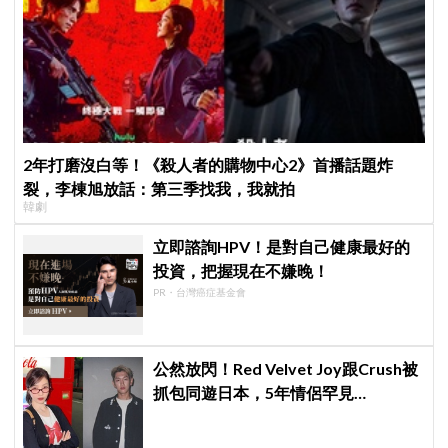
2年打磨沒白等！《殺人者的購物中心2》首播話題炸
裂，李棟旭放話：第三季找我，我就拍
韓劇
立即諮詢HPV！是對自己健康最好的
投資，把握現在不嫌晚！
PR・台灣癌症基金會
公然放閃！Red Velvet Joy跟Crush被
抓包同遊日本，5年情侶罕見
「Lovegram」甜炸