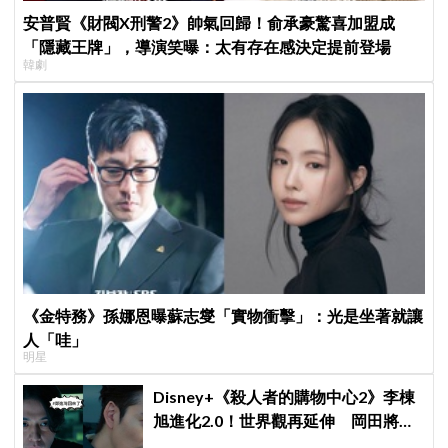
安普賢《財閥X刑警2》帥氣回歸！俞承豪驚喜加盟成
「隱藏王牌」，導演笑曝：太有存在感決定提前登場
韓劇
《金特務》孫娜恩曝蘇志燮「實物衝擊」：光是坐著就讓
人「哇」
明星
Disney+《殺人者的購物中心2》李棟
旭進化2.0！世界觀再延伸 岡田將生
登場竟殺了「他」