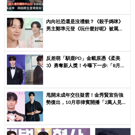
內向社恐還是沒禮貌？《殺手媽咪》
男主鄭準元登《玩什麼好呢》被罵
爆，劉在錫、孔曉振狂救場也帶不動
反差萌「馴鹿PD」金載原憑《柔美
3》勇奪新人獎！今曝下一步:「8月底
來台見面會」～
甩開未成年交往疑雲！金秀賢宣告強
勢復出，10月菲律賓開播「2萬人見面
會」