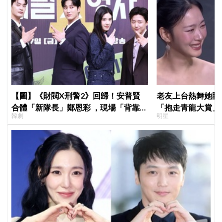
【圖】《財閥X刑警2》回歸！安普賢
老友上台熱舞她眼
合體「新隊長」鄭恩彩 ，現場「背靠背
「抱走青龍大賞」
韓劇
明星
比槍」霸氣爆棚
「呀！」真情流露