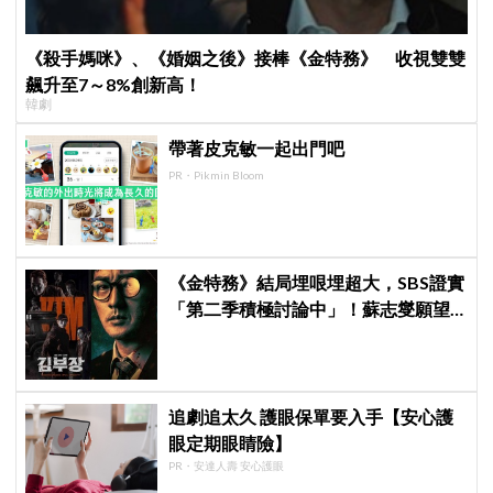
《殺手媽咪》、《婚姻之後》接棒《金特務》 收視雙雙
飆升至7～8%創新高！
韓劇
帶著皮克敏一起出門吧
PR・Pikmin Bloom
《金特務》結局埋哏埋超大，SBS證實
「第二季積極討論中」！蘇志燮願望
要成真啦
追劇追太久 護眼保單要入手【安心護
眼定期眼睛險】
PR・安達人壽 安心護眼