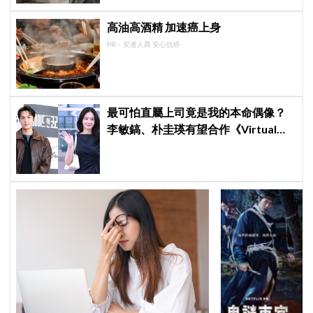
高油高酒精 加速癌上身
PR・安達人壽 安心抗癌
最可怕直屬上司竟是我的本命偶像？
李敏鎬、朴圭瑛有望合作《Virtual
Love》，爆笑浪漫喜劇設定引期待