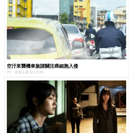
空汙來襲機車族請關注癌細胞入侵
PR・安達人壽 安心抗癌