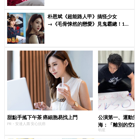
朴恩斌《超能路人甲》搞怪少女
→《毛骨悚然的戀愛》見鬼霸總！180
度反差演技獲讚「信看演員」
甜點手搖下午茶 癌細胞易找上門
公演第一、運動第二！S
PR・安達人壽 安心抗癌
海：「離別的空虛
明星
見」