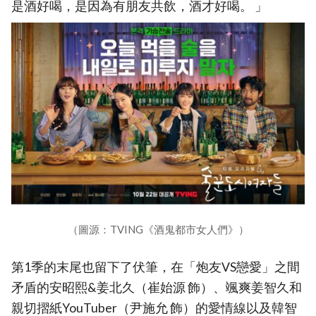
是酒好喝，是因為有朋友共飲，酒才好喝。 」
（圖源：TVING《酒鬼都市女人們》）
第1季的末尾也留下了伏筆，在「炮友VS戀愛」之間
矛盾的安昭熙&姜北久（崔始源 飾）、颯爽姜智久和
親切摺紙YouTuber（尹施允 飾）的愛情線以及韓智