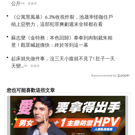
公斤
PR・新素簡
《公寓黑風暴》6.3%收視炸裂，池晟率怪咖住戶
槓上惡勢力，這部犯罪爽劇週末全韓都在看
蘇志燮《金特務：本色回歸》拳拳到肉制裁朱相
昱！觀眾喊超痛快：終於等到這一幕
起床就先做件事，沒三天小腹就不見了! 肚子一天
天變...
PR・新素簡
Recommended by
您也可能喜歡這些文章