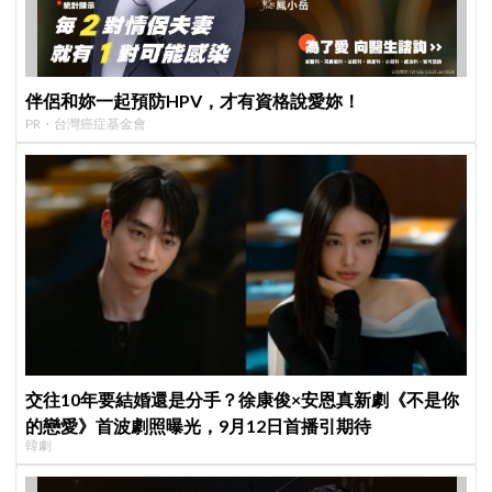
伴侶和妳一起預防HPV，才有資格說愛妳！
PR・台灣癌症基金會
交往10年要結婚還是分手？徐康俊×安恩真新劇《不是你
的戀愛》首波劇照曝光，9月12日首播引期待
韓劇