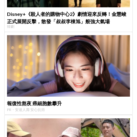
Disney+《殺人者的購物中心2》劇情迎來反轉！金慧峻
正式展開反擊，散發「叔叔李棟旭」般強大氣場
韓劇
報復性熬夜 癌細胞數攀升
PR・安達人壽 安心抗癌