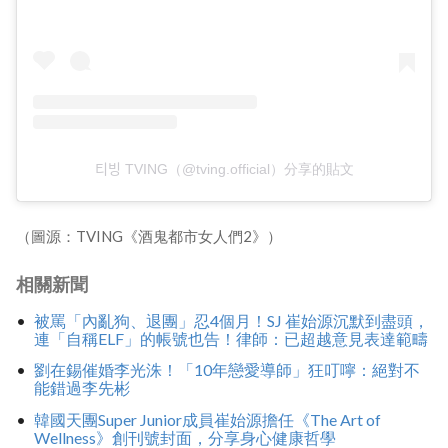
티빙 TVING（@tving.official）分享的貼文
（圖源：TVING《酒鬼都市女人們2》）
相關新聞
被罵「內亂狗、退團」忍4個月！SJ 崔始源沉默到盡頭，
連「自稱ELF」的帳號也告！律師：已超越意見表達範疇
劉在錫催婚李光洙！「10年戀愛導師」狂叮嚀：絕對不
能錯過李先彬
韓國天團Super Junior成員崔始源擔任《The Art of
Wellness》創刊號封面，分享身心健康哲學