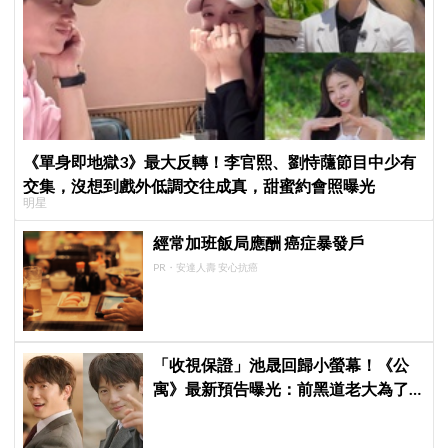
《單身即地獄3》最大反轉！李官熙、劉恃蘟節目中少有
交集，沒想到戲外低調交往成真，甜蜜約會照曝光
明星
經常加班飯局應酬 癌症暴發戶
PR・安達人壽 安心抗癌
「收視保證」池晟回歸小螢幕！《公
寓》最新預告曝光：前黑道老大為了
100億韓元參選主委，反差魅力讓人超
期待