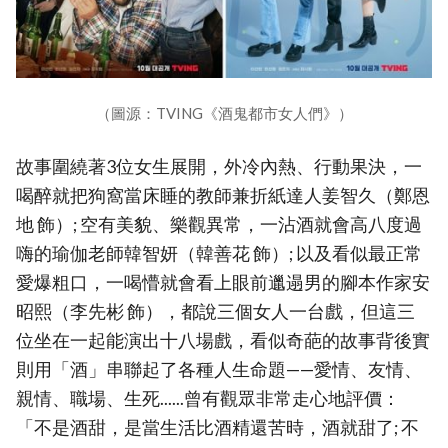
（圖源：TVING《酒鬼都市女人們》）
故事圍繞著3位女生展開，外冷內熱、行動果決，一
喝醉就把狗窩當床睡的教師兼折紙達人姜智久（鄭恩
地 飾）; 空有美貌、樂觀異常，一沾酒就會高八度過
嗨的瑜伽老師韓智妍（韓善花 飾）; 以及看似最正常
愛爆粗口，一喝懵就會看上眼前邋遢男的腳本作家安
昭熙（李先彬 飾），都說三個女人一台戲，但這三
位坐在一起能演出十八場戲，看似奇葩的故事背後實
則用「酒」串聯起了各種人生命題——愛情、友情、
親情、職場、生死......曾有觀眾非常走心地評價：
「不是酒甜，是當生活比酒精還苦時，酒就甜了; 不