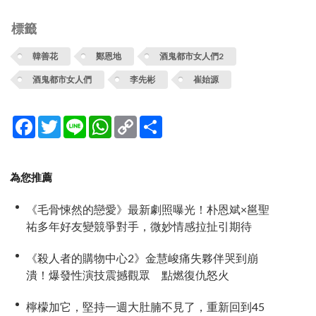
標籤
韓善花
鄭恩地
酒鬼都市女人們2
酒鬼都市女人們
李先彬
崔始源
Facebook
Twitter
Line
WhatsApp
Copy
分
Link
享
為您推薦
《毛骨悚然的戀愛》最新劇照曝光！朴恩斌×邕聖
祐多年好友變競爭對手，微妙情感拉扯引期待
《殺人者的購物中心2》金慧峻痛失夥伴哭到崩
潰！爆發性演技震撼觀眾 點燃復仇怒火
檸檬加它，堅持一週大肚腩不見了，重新回到45