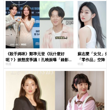
《殺手媽咪》鄭準元登《玩什麼好
蘇志燮「女兒」爆
呢？》掀態度爭議！孔曉振曝「錄影後
「零作品」空降《
明星
明星
真的吐了」心疼喊：沒能救你
片被挖出網驚呆：