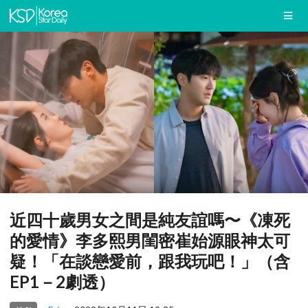
近四十歲男女之間是純友誼嗎〜《凍死
的愛情》李多熙男閨密崔始源眼神太可
疑！「在談戀愛前，跟我玩吧！」（含
EP1－2劇透）