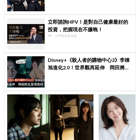
立即諮詢HPV！是對自己健康最好的
投資，把握現在不嫌晚！
PR・台灣癌症基金會
Disney+《殺人者的購物中心2》李棟
旭進化2.0！世界觀再延伸 岡田將生
登場竟殺了「他」