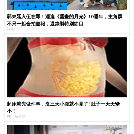
郭東延入伍在即！適逢《雲畫的月光》10週年，主角群
不只一起合拍畫報，還錄製特別節目
韓劇
起床就先做件事，沒三天小腹就不見了! 肚子一天天變
小！
PR・新素簡