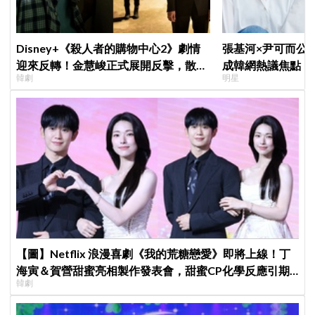
Disney+《殺人者的購物中心2》劇情
張基河×尹可而公
迎來反轉！金慧峻正式展開反擊，散發
成韓網熱議焦點，
韓劇
明星
「叔叔李棟旭」般強大氣場
媽僅差5歲」
【圖】Netflix 浪漫喜劇《我的荒糖戀愛》即將上線！丁
海寅＆賀營甜蜜亮相製作發表會，甜蜜CP化學反應引期
韓劇
待