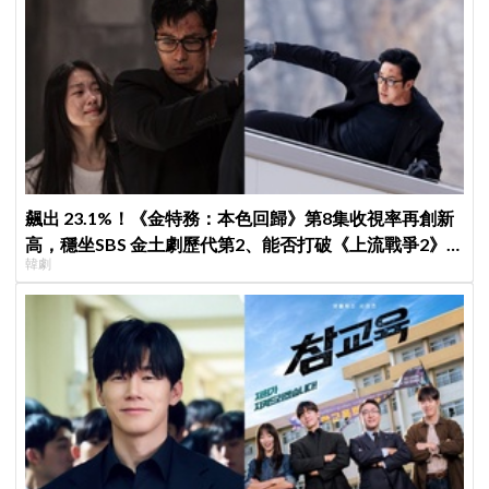
飆出 23.1%！《金特務：本色回歸》第8集收視率再創新
高，穩坐SBS 金土劇歷代第2、能否打破《上流戰爭2》
韓劇
紀錄成焦點