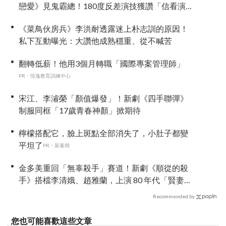
戀愛》見鬼霸總！180度反差演技獲讚「信看演
員」
《菜鳥伙房兵》李洪耐透露迷上朴志訓的原因！
私下互動曝光：大讚他成熟穩重、從不喊苦
翻轉低薪！他用3個月轉職「國際專案管理師」
PR・恆逸教育訓練中心
宋江、李濬榮「顏值爆發」！新劇《四手聯彈》
制服同框「17歲青春神顏」掀期待
檸檬搭配它，臉上斑點全部消失了，小肚子都變
平坦了
PR・新素簡
金多美重回「無辜殺手」賽道！新劇《順從的殺
手》搭檔李清娥、趙雅蘭，上演 80 年代「賢妻良
母」覺醒復仇錄
Recommended by
您也可能喜歡這些文章