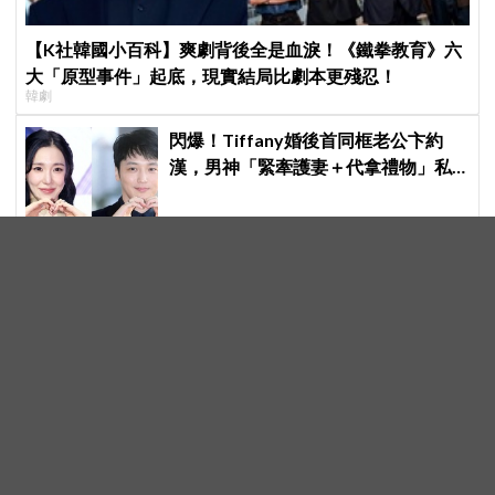
【K社韓國小百科】爽劇背後全是血淚！《鐵拳教育》六
大「原型事件」起底，現實結局比劇本更殘忍！
韓劇
閃爆！Tiffany婚後首同框老公卞約
漢，男神「緊牽護妻＋代拿禮物」私
下甜度超標
老友上台熱舞她眼神死！金高銀下秒
「抱走青龍大賞」，李相二失控大喊
「呀！」真情流露網笑翻
相隔2年重啟巡迴見面會日程！邊佑錫
「The Secret Library」首爾場圓滿結
束，見粉絲四葉草應援淚眼汪汪