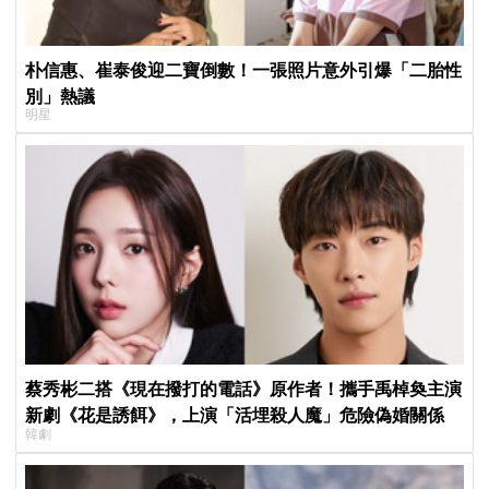
朴信惠、崔泰俊迎二寶倒數！一張照片意外引爆「二胎性
別」熱議
明星
蔡秀彬二搭《現在撥打的電話》原作者！攜手禹棹奐主演
新劇《花是誘餌》，上演「活埋殺人魔」危險偽婚關係
韓劇