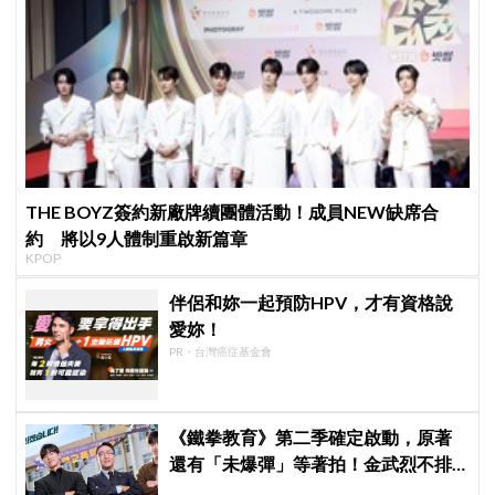
THE BOYZ簽約新廠牌續團體活動！成員NEW缺席合
約 將以9人體制重啟新篇章
KPOP
伴侶和妳一起預防HPV，才有資格說
愛妳！
PR・台灣癌症基金會
《鐵拳教育》第二季確定啟動，原著
還有「未爆彈」等著拍！金武烈不排
除「打更大」