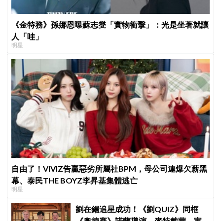
《金特務》孫娜恩曝蘇志燮「實物衝擊」：光是坐著就讓
人「哇」
明星
自由了！VIVIZ告贏惡劣所屬社BPM，母公司連爆欠薪黑
幕、泰民THE BOYZ李昇基集體逃亡
明星
劉在錫追星成功！《劉QUIZ》同框
《奧德賽》諾蘭導演、麥特戴蒙 害