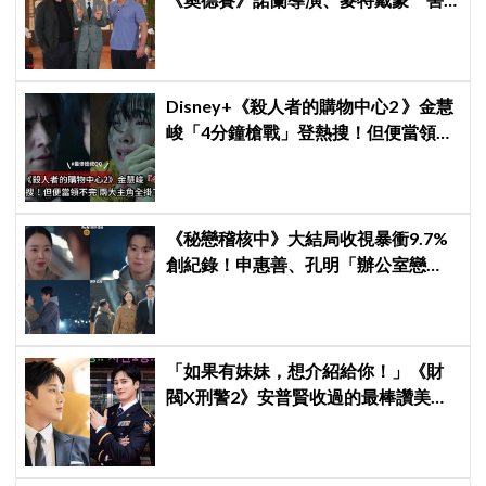
羞比YA幸福笑容藏不住
Disney+《殺人者的購物中心2 》金慧
峻「4分鐘槍戰」登熱搜！但便當領不
完兩大主角全掛了⋯
《秘戀稽核中》大結局收視暴衝9.7%
創紀錄！申惠善、孔明「辦公室戀
情」修成正果，結尾「十指緊扣」甜
到蛀牙
「如果有妹妹，想介紹給你！」《財
閥X刑警2》安普賢收過的最棒讚美，
連哥哥們都認證的好品格～