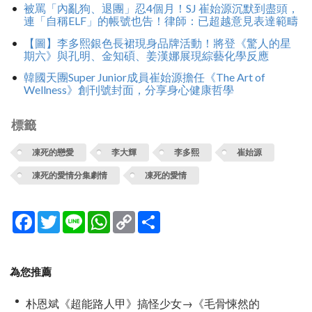
被罵「內亂狗、退團」忍4個月！SJ 崔始源沉默到盡頭，
連「自稱ELF」的帳號也告！律師：已超越意見表達範疇
【圖】李多熙銀色長裙現身品牌活動！將登《驚人的星
期六》與孔明、金知碩、姜漢娜展現綜藝化學反應
韓國天團Super Junior成員崔始源擔任《The Art of
Wellness》創刊號封面，分享身心健康哲學
標籤
凍死的戀愛
李大輝
李多熙
崔始源
凍死的愛情分集劇情
凍死的愛情
Facebook
Twitter
Line
WhatsApp
Copy
分
Link
享
為您推薦
朴恩斌《超能路人甲》搞怪少女→《毛骨悚然的