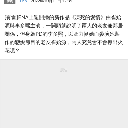
Erin
2022年10月11日 12:35
韓劇
[有雷]ENA上週開播的新作品《凍死的愛情》由崔始
源與李多熙主演，一開頭就說明了兩人的老友兼鄰居
關係，但身為PD的李多熙，以及力挺她而參演她製
作的戀愛節目的老友崔始源，兩人究竟會不會擦出火
花呢？
廣告