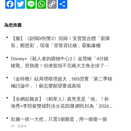
Facebook
Twitter
Line
WhatsApp
Copy
分
Link
享
為您推薦
【圖】《財閥X刑警2》回歸！安普賢合體「新隊
長」鄭恩彩 ，現場「背靠背比槍」霸氣爆棚
Disney+《殺人者的購物中心2 》金慧峻「4分鐘
槍戰」登熱搜！但便當領不完兩大主角全掛了⋯
《金特務》結局埋哏埋超大，SBS證實「第二季積
極討論中」！蘇志燮願望要成真啦
【全網起雞皮】《稻草人》真兇竟是「他」！朴
海秀×李熙俊雙雄對決火花四濺 網民封為「2026
劇王」
肚腩一抓一大把，只需1個雞蛋，用一個瘦一個
PR・新素簡