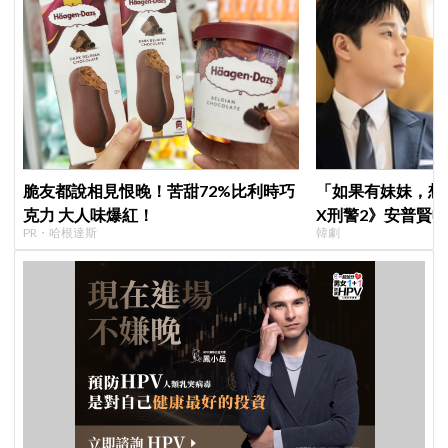
脆友都說相見恨晚！苦甜72%比利時巧
「如果有妹妹，想
克力 大人味爆紅！
X刑警2》安普賢
PR・哈根達斯
韓劇
哥哥們都認證的好