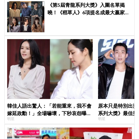
《第5屆青龍系列大獎》入圍名單揭
曉！《稻草人》6項提名成最大贏家，
金宣虎、玄彬爭視帝，高胤禎、金高
銀角逐視后！
韓佳人語出驚人：「若能重來，我不會
原本只是特別出演
嫁延政勳！」全場嚇壞，下秒哀怨曝真
系列大獎》最佳男
明星
明星
實原因笑翻
鳥伙房兵》黃錫浩
演」傳奇