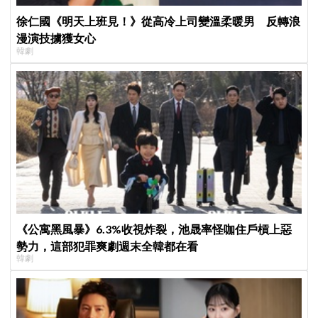
徐仁國《明天上班見！》從高冷上司變溫柔暖男 反轉浪
漫演技擄獲女心
韓劇
《公寓黑風暴》6.3%收視炸裂，池晟率怪咖住戶槓上惡
勢力，這部犯罪爽劇週末全韓都在看
韓劇