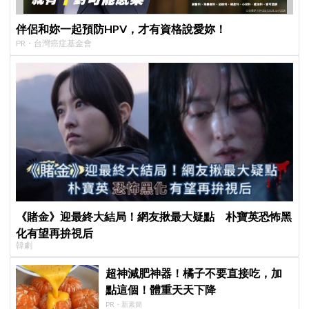
伴侶和妳一起預防HPV，才有資格說愛妳！
PR・台灣癌症基金會
《賭金》迎最終大結局！網友揪最大疑點 朴寶英恐怖黑
化有望再拚視后
韓劇
超神減肥神器！橘子不要直接吃，加
點這個！體重天天下降
PR・新素簡