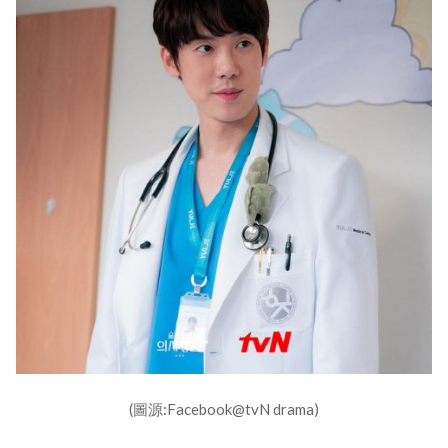
(圖源:Facebook@tvN drama)