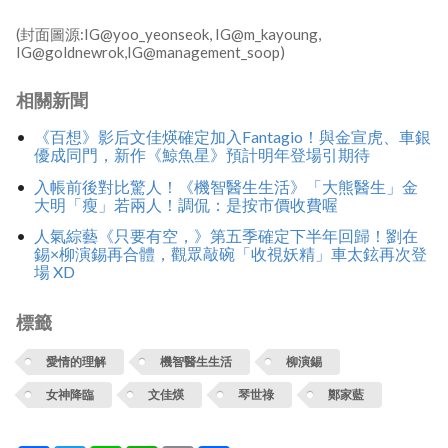
(封面圖源:IG@yoo_yeonseok, IG@m_kayoung,
IG@goldnewrok,IG@management_soop)
相關新聞
《百想》影后文佳煐確定加入Fantagio！與金宣虎、車銀
優成同門，新作《鯨魚星》預計明年登場引期待
入帳前後對比驚人！《機智醫生生活》「大熊醫生」金
大明「瘦」若兩人！調侃：是按市價收費喔
人氣綜藝《只要有空，》第五季確定下半年回歸！劉在
錫×柳演錫再合體，觀眾敲碗「收視妖精」車太鉉再次登
場 XD
標籤
愛情的理解
機智醫生生活
柳演錫
女神降臨
文佳煐
琴世祿
鄭家藍