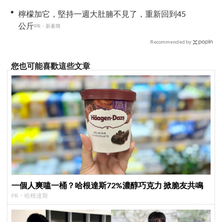
檸檬加它，堅持一週大肚腩不見了，重新回到45
公斤
PR・新素簡
Recommended by
您也可能喜歡這些文章
一個人爽嗑一桶？哈根達斯72%濃醇巧克力 掀脆友共鳴
PR・哈根達斯