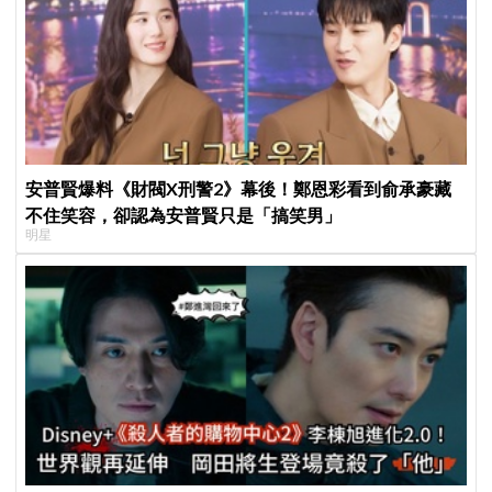
安普賢爆料《財閥X刑警2》幕後！鄭恩彩看到俞承豪藏
不住笑容，卻認為安普賢只是「搞笑男」
明星