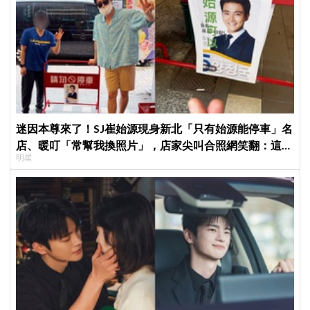
迷因本尊來了！SJ崔始源現身新北「只有始源能停車」名
店、暖叮「常幫我換照片」，店家尖叫合照網笑翻：這輩
明星
子不能脫粉了