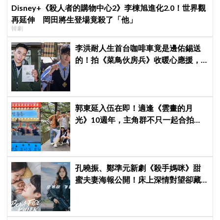
Disney+《殺人者的購物中心2》李棟旭進化2.0！世界觀
再延伸 岡田將生登場竟殺了「他」
韓劇
李洪耐人生首台咖啡車竟是邊佑錫送
的！拍《菜鳥伙房兵》收暖心應援，
感動直呼「真的很謝謝」
郭東延入伍在即！適逢《雲畫的月
光》10週年，主角群不只一起合拍畫
報，還錄製特別節目
孔曉振、鄭準元新劇《殺手媽咪》甜
蜜夫妻海報公開！床上深情對望卻藏
驚人秘密