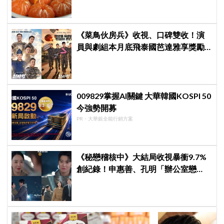
《菜鳥伙房兵》收視、口碑雙收！演
員與劇組本月底飛泰國芭達雅享獎勵
旅行，慶祝亮眼成績
009829掌握AI關鍵 大華韓國KOSPI 50
今強勢開募
PR・大華銀全能行銷方案
《秘戀稽核中》大結局收視暴衝9.7%
創紀錄！申惠善、孔明「辦公室戀
情」修成正果，結尾「十指緊扣」甜
到蛀牙