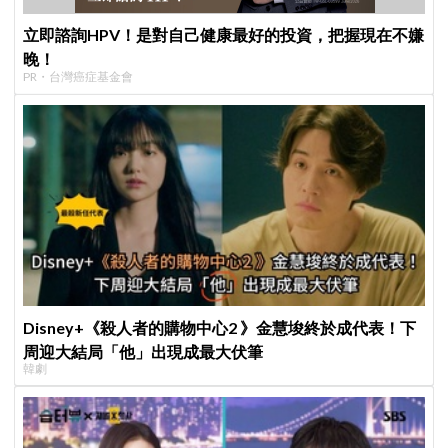
立即諮詢HPV！是對自己健康最好的投資，把握現在不嫌
晚！
PR・台灣癌症基金會
Disney+《殺人者的購物中心2 》金慧埈終於成代表！下
周迎大結局「他」出現成最大伏筆
韓劇