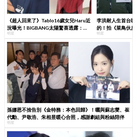
《超人回來了》Tablo16歲女兒Haru近
李洪耐人生首台咖
況曝光！BIGBANG太陽驚喜透露：她
的！拍《菜鳥伙房
明星
明星
長高超多，嚇我一跳
動直呼「真的很謝
孫娜恩不捨告別《金特務：本色回歸》！曬與蘇志燮、崔
代勳、尹敬浩、朱相昱暖心合照，感謝劇組與粉絲陪伴
明星