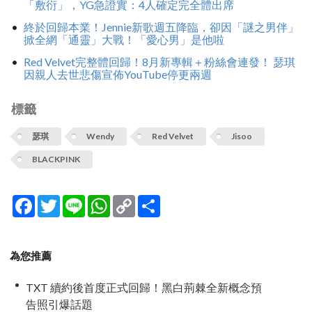
「敷衍」，YG急證實：4人確定完全體出席
終於回歸本業！Jennie新歌週五降臨，卻因「謎之男伴」
掀全網「通靈」大戰！「愛心男」是他啦
Red Velvet完整體回歸！8月新專輯＋粉絲會連發！ 瑟琪
因親人去世悲傷宣佈YouTube停更兩週
標籤
瑟琪
Wendy
Red Velvet
Jisoo
BLACKPINK
Facebook
Twitter
Line
WhatsApp
Copy
分
Link
享
為您推薦
TXT 續約後首度正式回歸！黑白荊棘全新概念預
告照引爆話題