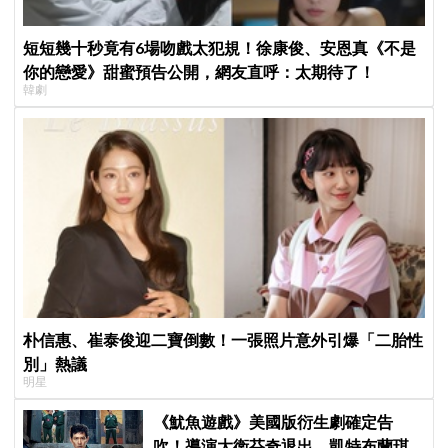
短短幾十秒竟有6場吻戲太犯規！徐康俊、安恩真《不是
你的戀愛》甜蜜預告公開，網友直呼：太期待了！
韓劇
朴信惠、崔泰俊迎二寶倒數！一張照片意外引爆「二胎性
別」熱議
明星
《魷魚遊戲》美國版衍生劇確定告
吹！導演大衛芬奇退出、凱特布蘭琪