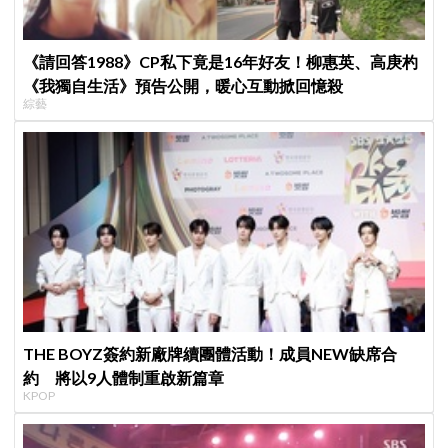
《請回答1988》CP私下竟是16年好友！柳惠英、高庚杓
《我獨自生活》預告公開，暖心互動掀回憶殺
綜藝
THE BOYZ簽約新廠牌續團體活動！成員NEW缺席合
約 將以9人體制重啟新篇章
KPOP