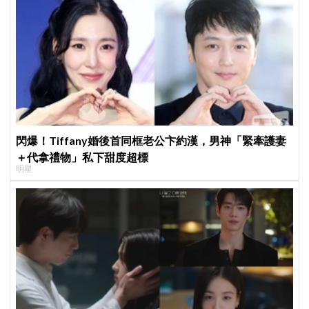
閃爆！Tiffany婚後首同框老公卞約漢，男神「緊牽護妻
＋代拿禮物」私下甜度超標
明星