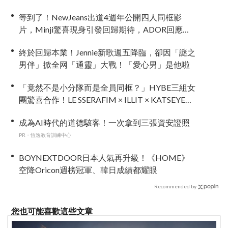
等到了！NewJeans出道4週年公開四人同框影
片，Minji驚喜現身引發回歸期待，ADOR回應未
來動向！
終於回歸本業！Jennie新歌週五降臨，卻因「謎之
男伴」掀全网「通靈」大戰！「愛心男」是他啦
「竟然不是小分隊而是全員同框？」HYBE三組女
團驚喜合作！LE SSERAFIM × ILLIT × KATSEYE合
作曲12日公開＋打歌確定！
成為AI時代的道德駭客！一次拿到三張資安證照
PR・恆逸教育訓練中心
BOYNEXTDOOR日本人氣再升級！《HOME》
空降Oricon週榜冠軍、韓日成績都耀眼
Recommended by
您也可能喜歡這些文章