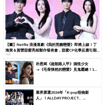
【圖】Netflix 浪漫喜劇《我的荒糖戀愛》即將上線！丁
海寅＆賀營甜蜜亮相製作發表會，甜蜜CP化學反應引期
韓劇
待
朴恩斌《超能路人甲》搞怪少女
→《毛骨悚然的戀愛》見鬼霸總！180
度反差演技獲讚「信看演員」
業界票選2026年「K-pop怪物新
人」！ALLDAY PROJECT、
CORTIS、Hearts2Hearts稱霸名單