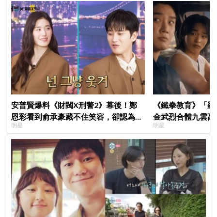
安普賢爆料《財閥X刑警2》幕後！鄭
《鐵拳教育》「羅
恩彩看到俞承豪藏不住笑容，卻認為安
金武烈合體九雲高
明星
明星
普賢只是「搞笑男」
嚇壞反應笑翻劇迷