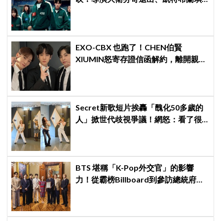
出演傳聞也破局
EXO-CBX 也跑了！CHEN伯賢
XIUMIN怒寄存證信函解約，離開親手
創立的 INB100
Secret新歌短片挨轟「醜化50多歲的
人」掀世代歧視爭議！網怒：看了很
不舒服
BTS 堪稱「K-Pop外交官」的影響
力！從霸榜Billboard到參訪總統府，
5萬人擠爆廣場迎接