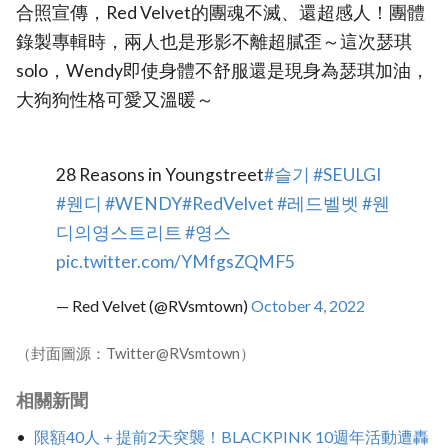
合照宣傳，Red Velvet的團魂不滅、還超感人！團體
錄製專輯時，兩人也是形影不離超膩歪～這次瑟琪
solo，Wendy即使身體不舒服還是現身為瑟琪加油，
大狗狗性格可愛又溫暖～
28 Reasons in Youngstreet
#슬기
#SEULGI
#웬디
#WENDY
#RedVelvet
#레드벨벳
#웬
디의영스트리트
#영스
pic.twitter.com/YMfgsZQMF5
— Red Velvet (@RVsmtown)
October 4, 2022
（封面圖源：Twitter@RVsmtown）
相關新聞
限額40人＋提前2天突襲！BLACKPINK 10週年活動遭轟