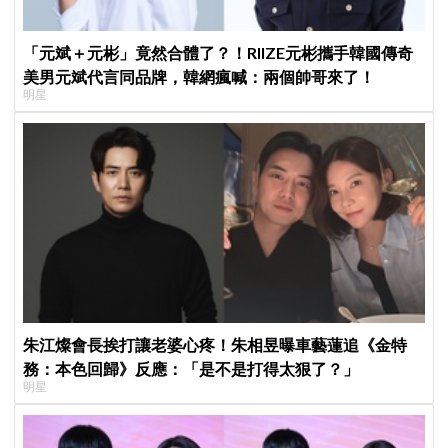
「元斌＋元彬」竟然合體了？！RIIZE元彬攜手韓國傳奇
美男元斌代言同品牌，韓網瘋喊：兩個帥哥來了！
明星
朱江燦會長挨打讓老婆心疼！朱相昱曝車藝蓮追《金特
務：本色回歸》反應：「是不是打得太狠了？」
明星