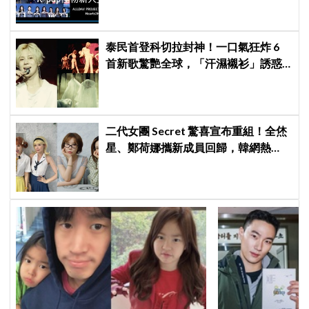
泰民首登科切拉封神！一口氣狂炸 6
首新歌驚艷全球，「汗濕襯衫」誘惑
爆表、首位韓男 Solo 寫歷史
二代女團 Secret 驚喜宣布重組！全烋
星、鄭荷娜攜新成員回歸，韓網熱
議：非要選新成員嗎？