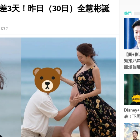
差3天！昨日（30日）全慧彬誕
熱門
7
【圖+影
緊扣尹昇
甜爆首
Disn
表！下