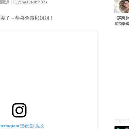
圖源：IG@heavenbin83）
太美了～恭喜全慧彬姐姐！
《菜鳥
底飛泰
下載KSD
Instagram 查看這則貼文