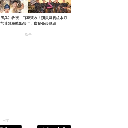
伙房兵》收視、口碑雙收！演員與劇組本月
國芭達雅享獎勵旅行，慶祝亮眼成績
廣告
 App