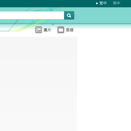
繁中
简中
圖片
星檔