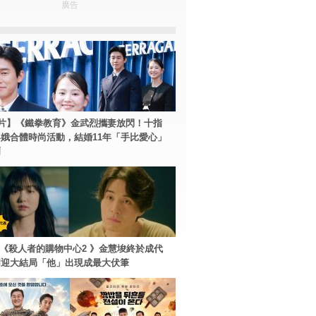
廣告
片】《鐵拳教育》金武烈攜妻放閃！十指
娥合體時尚活動，結婚11年「手比愛心」
爾
ey+《殺人者的購物中心2 》金慧埈終於成代
周迎大結局「他」出現成最大伏筆