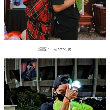
（圖源：IG@actor_jg）