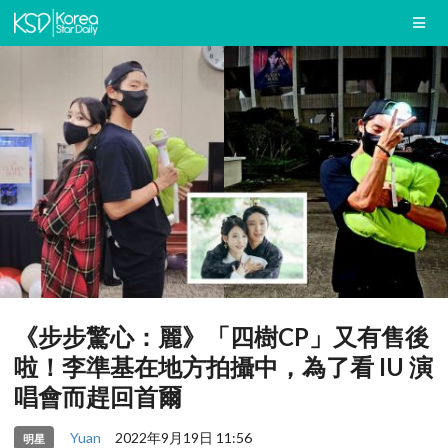
《步步驚心：麗》「四樹CP」又有售後
啦！李準基在地方拍攝中，為了看 IU 演
唱會而趕回首爾
Yuan
2022年9月19日 11:56
明星