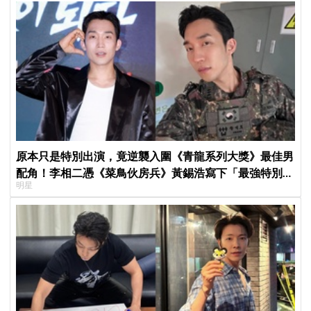
原本只是特別出演，竟逆襲入圍《青龍系列大獎》最佳男
配角！李相二憑《菜鳥伙房兵》黃錫浩寫下「最強特別出
明星
演」傳奇