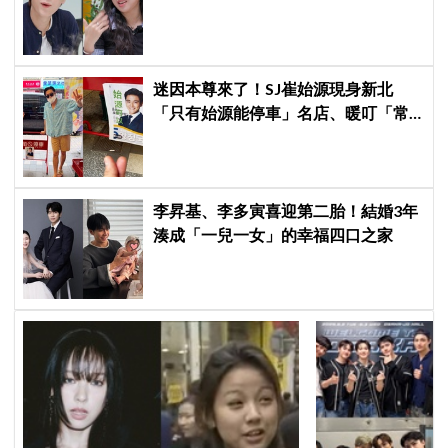
驚人讓網全急了：千萬要小心
迷因本尊來了！SJ崔始源現身新北
「只有始源能停車」名店、暖叮「常
幫我換照片」，店家尖叫合照網笑
翻：這輩子不能脫粉了
李昇基、李多寅喜迎第二胎！結婚3年
湊成「一兒一女」的幸福四口之家