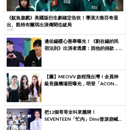
《魷魚遊戲》美國版衍生劇確定告吹！導演大衛芬奇退
出、凱特布蘭琪出演傳聞也破局
韓劇
邊佑錫暖心善舉曝光！《劉在錫的民
宿法則》出演者透露：因他的捐款，
兒童患者順利完成治療
【圖】MEOVV 啟程飛台灣！全員神
級長腿機場照曝光，明登「ACON
2026」嗨翻台北
把12個哥哥全叫來攤牌！
SEVENTEEN「忙內」Dino曾淚崩喊
退團，全靠這件事救回來