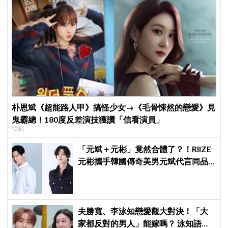
朴恩斌《超能路人甲》搞怪少女→《毛骨悚然的戀愛》見
鬼霸總！180度反差演技獲讚「信看演員」
韓劇
「元斌＋元彬」竟然合體了？！RIIZE
元彬攜手韓國傳奇美男元斌代言同品
牌，韓網瘋喊：兩個帥哥來了！
夫勝寬、李泳知戀愛觀大對決！「大
家都反對的男人」能嫁嗎？ 泳知語出