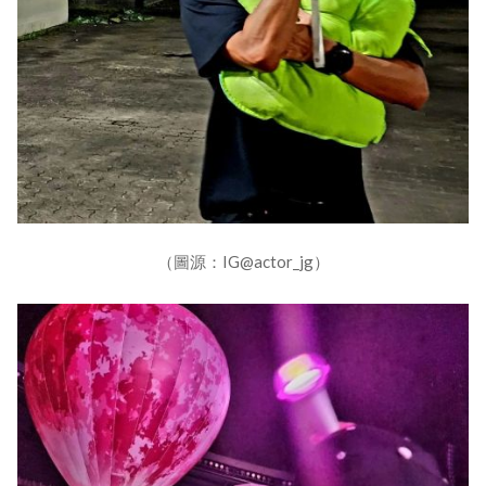
（圖源：IG@actor_jg）