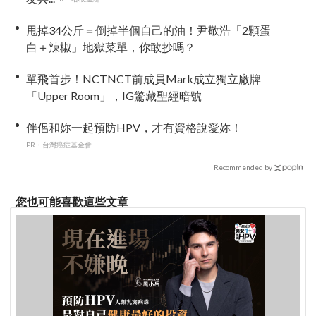
甩掉34公斤＝倒掉半個自己的油！尹敬浩「2顆蛋
白＋辣椒」地獄菜單，你敢抄嗎？
單飛首步！NCTNCT前成員Mark成立獨立廠牌
「Upper Room」，IG驚藏聖經暗號
伴侶和妳一起預防HPV，才有資格說愛妳！
PR・台灣癌症基金會
Recommended by
您也可能喜歡這些文章