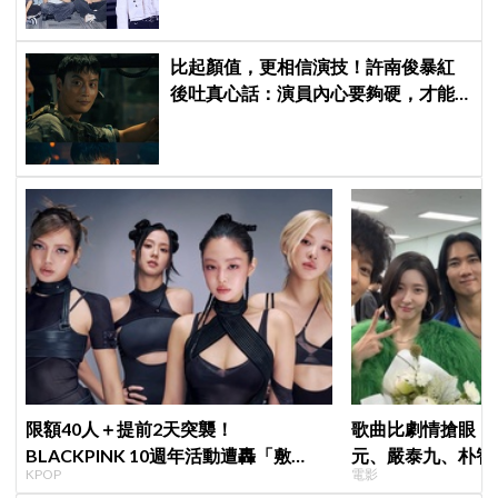
比起顏值，更相信演技！許南俊暴紅
後吐真心話：演員內心要夠硬，才能
演活別人，因為恐懼讓我更專注
限額40人＋提前2天突襲！
歌曲比劇情搶眼！
BLACKPINK 10週年活動遭轟「敷
元、嚴泰九、朴智
KPOP
電影
衍」，YG急證實：4人確定完全體出席
曲《Love Is》超