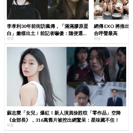
李孝利30年前街訪瘋傳，「滿滿膠原蛋
網傳 EXO 將推
白」嫩樣出土！前記者嚇傻：隨便選到
合呼聲最高
明星
明星
傳奇
蘇志燮「女兒」爆紅！新人演員徐貹旼「零作品」空降
《金部長》，316萬舊片被挖出網驚呆：星味藏不住！
明星