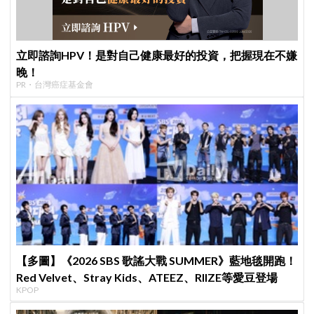
立即諮詢HPV！是對自己健康最好的投資，把握現在不嫌
晚！
PR・台灣癌症基金會
【多圖】《2026 SBS 歌謠大戰 SUMMER》藍地毯開跑！
Red Velvet、Stray Kids、ATEEZ、RIIZE等愛豆登場
KPOP