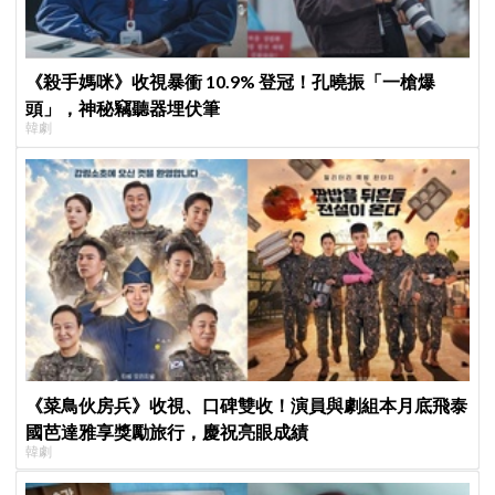
《殺手媽咪》收視暴衝 10.9% 登冠！孔曉振「一槍爆
頭」，神秘竊聽器埋伏筆
韓劇
《菜鳥伙房兵》收視、口碑雙收！演員與劇組本月底飛泰
國芭達雅享獎勵旅行，慶祝亮眼成績
韓劇