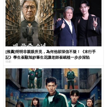
[推薦]明明非親眼所見，為何他卻深信不疑！《末行手
記》學生崔顯旭妙筆生花讓老師崔岷植一步步深陷
韓劇