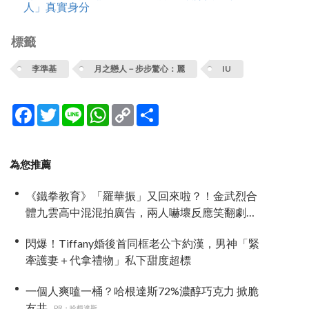
人」真實身分
標籤
李準基
月之戀人－步步驚心：麗
IU
Facebook
Twitter
Line
WhatsApp
Copy
分
Link
享
為您推薦
《鐵拳教育》「羅華振」又回來啦？！金武烈合
體九雲高中混混拍廣告，兩人嚇壞反應笑翻劇
迷：根本番外篇！
閃爆！Tiffany婚後首同框老公卞約漢，男神「緊
牽護妻＋代拿禮物」私下甜度超標
一個人爽嗑一桶？哈根達斯72%濃醇巧克力 掀脆
友共...
PR・哈根達斯