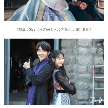
（圖源：SBS《月之戀人－步步驚心：麗》劇照）