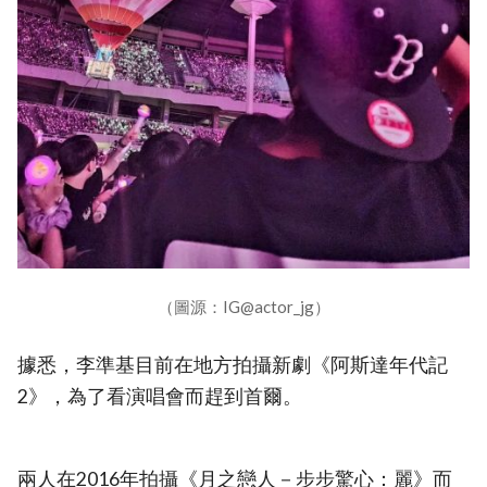
（圖源：IG@actor_jg）
據悉，李準基目前在地方拍攝新劇《阿斯達年代記
2》，為了看演唱會而趕到首爾。
兩人在2016年拍攝《月之戀人－步步驚心：麗》而