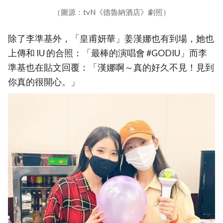
（圖源：tvN《德魯納酒店》劇照）
除了李準基外，「皇甫妍華」姜漢娜也有到場，她也
上傳和 IU 的合照：「最棒的演唱會 #GODIU」而李
準基也在貼文回覆：「漢娜啊～真的好久不見！見到
你真的很開心。」