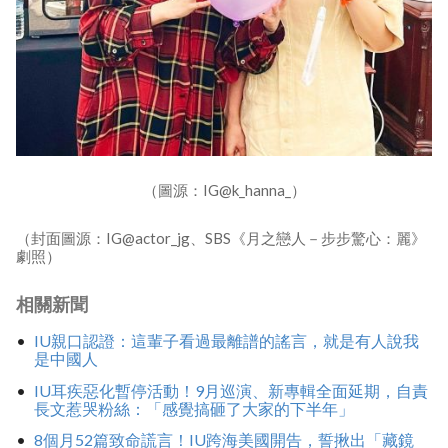
（圖源：IG@k_hanna_）
（封面圖源：IG@actor_jg、SBS《月之戀人－步步驚心：麗》
劇照）
相關新聞
IU親口認證：這輩子看過最離譜的謠言，就是有人說我
是中國人
IU耳疾惡化暫停活動！9月巡演、新專輯全面延期，自責
長文惹哭粉絲：「感覺搞砸了大家的下半年」
8個月52篇致命謊言！IU跨海美國開告，誓揪出「藏鏡