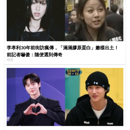
李孝利30年前街訪瘋傳，「滿滿膠原蛋白」嫩樣出土！
前記者嚇傻：隨便選到傳奇
明星