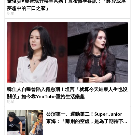
金俊昊♥金智珉升格準爸媽！宣布懷孕喜訊：「終於成為
夢想中的三口之家」
明星
韓佳人自曝曾陷入倦怠期！坦言「就算今天結束人生也沒
關係」如今靠YouTube重拾生活樂趣
明星
公演第一、運動第二！Super Junior
東海：「離別的空虛，是為了期待下
次再見」