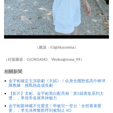
（圖源：IG@illusomina）
（封面圖源：GIORDANO、Weibo@ixww_99）
相關新聞
金宇彬確定主演新劇《天賦》！化身全國墊底高中棒球
隊教練 挑戰熱血成長劇
【影片】玄彬、金宇彬黑白配亮相「第5屆青龍系列大
獎」，爭視帝各展男神魅力
金宇彬眼神藏不住愛意！申敏兒一登台「全程看著愛
妻」，李光洙興奮歡呼到被制止 XD