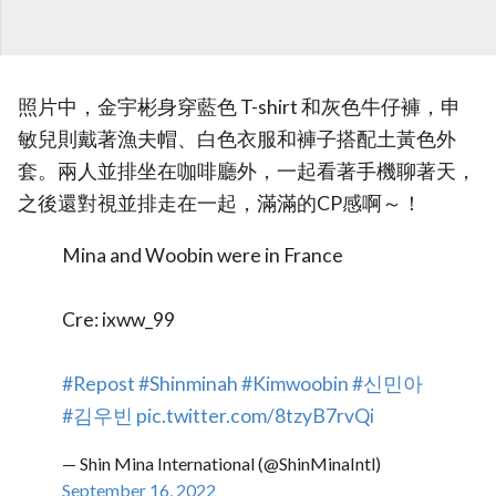
照片中，金宇彬身穿藍色 T-shirt 和灰色牛仔褲，申
敏兒則戴著漁夫帽、白色衣服和褲子搭配土黃色外
套。兩人並排坐在咖啡廳外，一起看著手機聊著天，
之後還對視並排走在一起，滿滿的CP感啊～！
Mina and Woobin were in France
Cre: ixww_99
#Repost
#Shinminah
#Kimwoobin
#신민아
#김우빈
pic.twitter.com/8tzyB7rvQi
— Shin Mina International (@ShinMinaIntl)
September 16, 2022