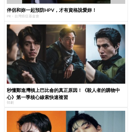
伴侶和妳一起預防HPV，才有資格說愛妳！
PR・台灣癌症基金會
秒懂鄭進灣槓上巴比侖的真正原因！《殺人者的購物中
心》第一季核心線索快速複習
韓劇