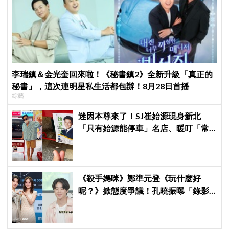
李瑞鎮＆金光奎回來啦！《秘書鎮2》全新升級「真正的
秘書」，這次連明星私生活都包辦！8月28日首播
綜藝
迷因本尊來了！SJ崔始源現身新北
「只有始源能停車」名店、暖叮「常
幫我換照片」，店家尖叫合照網笑
翻：這輩子不能脫粉了
《殺手媽咪》鄭準元登《玩什麼好
呢？》掀態度爭議！孔曉振曝「錄影
後真的吐了」心疼喊：沒能救你