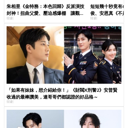
朱相昱《金特務：本色回歸》反派演技
短短幾十秒竟有6
封神！扭曲父愛、壓迫感爆棚 讓觀眾
俊、安恩真《不是
韓劇
韓劇
毛骨悚然
公開，網友直呼：
「如果有妹妹，想介紹給你！」《財閥X刑警2》安普賢
收過的最棒讚美，連哥哥們都認證的好品格～
韓劇