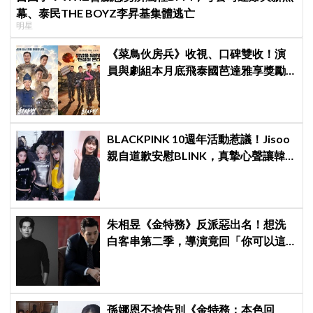
幕、泰民THE BOYZ李昇基集體逃亡
明星
《菜鳥伙房兵》收視、口碑雙收！演
員與劇組本月底飛泰國芭達雅享獎勵
旅行，慶祝亮眼成績
BLACKPINK 10週年活動惹議！Jisoo
親自道歉安慰BLINK，真摯心聲讓韓
網直呼：「看了心裡好暖」
朱相昱《金特務》反派惡出名！想洗
白客串第二季，導演竟回「你可以這
樣演.....」他秒喊：不要！
孫娜恩不捨告別《金特務：本色回