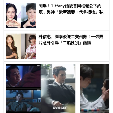
閃爆！Tiffany婚後首同框老公卞約
漢，男神「緊牽護妻＋代拿禮物」私
下甜度超標
朴信惠、崔泰俊迎二寶倒數！一張照
片意外引爆「二胎性別」熱議