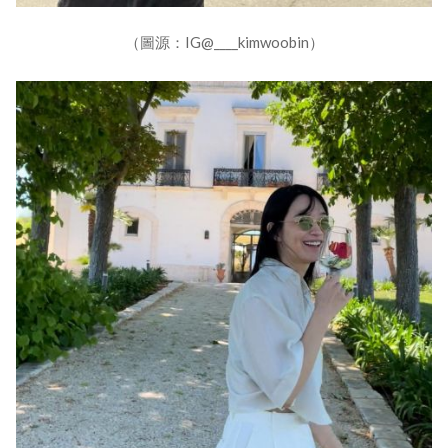
（圖源：IG@____kimwoobin）