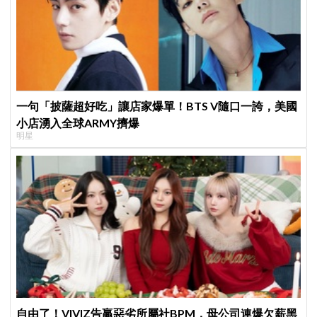
一句「披薩超好吃」讓店家爆單！BTS V隨口一誇，美國
小店湧入全球ARMY擠爆
明星
自由了！VIVIZ告贏惡劣所屬社BPM，母公司連爆欠薪黑