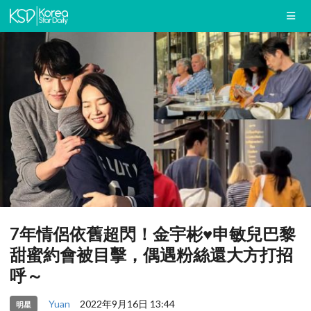
7年情侶依舊超閃！金宇彬♥申敏兒巴黎
甜蜜約會被目擊，偶遇粉絲還大方打招
呼～
Yuan
2022年9月16日 13:44
明星