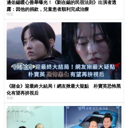
邊佑錫暖心善舉曝光！《劉在錫的民宿法則》出演者透
露：因他的捐款，兒童患者順利完成治療
明星
《賭金》迎最終大結局！網友揪最大疑點 朴寶英恐怖黑
化有望再拚視后
韓劇