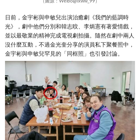
（圖源：Weibo@ixww_99）
日前，金宇彬與申敏兒出演治癒劇《我們的藍調時
光》，劇中他們分別和韓志旼、李炳憲有著愛情戲，
並以最敬業的精神完成電視劇拍攝。隨然在劇中兩人
沒什麼互動，不過金光奎分享的演員私下聚餐照中，
金宇彬與申敏兒罕見的「同框照」也引發討論。