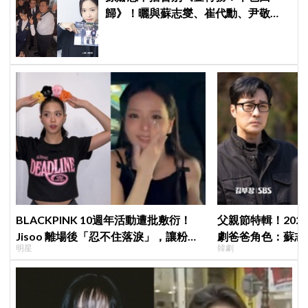
歸》！曬與蘇志燮、崔代勳、尹敬
浩、朱相昱暖心合照，感謝劇組與粉
絲陪伴
BLACKPINK 10週年活動遭批敷衍！
父親節特輯！202
Jisoo 離場後「忍不住落淚」，讓粉絲
劇爸爸角色：蘇志燮
明星
韓劇
看了好心疼
命都可以不要