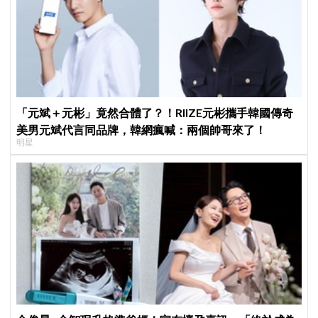
「元斌＋元彬」竟然合體了？！RIIZE元彬攜手韓國傳奇
美男元斌代言同品牌，韓網瘋喊：兩個帥哥來了！
明星