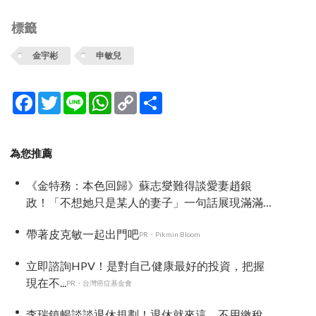
標籤
金宇彬
申敏兒
Facebook
Twitter
Line
WhatsApp
Copy
分
Link
享
為您推薦
《金特務：本色回歸》蘇志燮難得談愛妻趙銀
政！「不想她只是某人的妻子」一句話展現滿滿
尊重與愛
帶著皮克敏一起出門吧
PR・Pikmin Bloom
立即諮詢HPV！是對自己健康最好的投資，把握
現在不...
PR・台灣癌症基金會
李瑞鎮暢談談退休規劃！退休就來這，不用繳稅