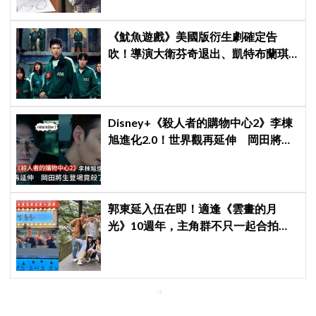
《魷魚遊戲》美國版衍生劇確定告
吹！導演大衛芬奇退出、凱特布蘭琪
出演傳聞也破局
Disney+《殺人者的購物中心2》李棟
旭進化2.0！世界觀再延伸 岡田將生
登場竟殺了「他」
郭東延入伍在即！適逢《雲畫的月
光》10週年，主角群不只一起合拍畫
報，還錄製特別節目