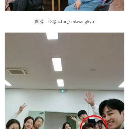
（圖源：IG@actor_kimkwangkyu）