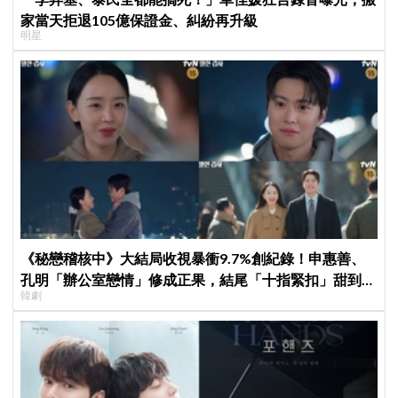
家當天拒退105億保證金、糾紛再升級
明星
《秘戀稽核中》大結局收視暴衝9.7%創紀錄！申惠善、
孔明「辦公室戀情」修成正果，結尾「十指緊扣」甜到蛀
韓劇
牙