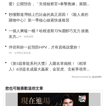
愛》公開預告，「失憶檢察官×拳擊教練」展開荒
唐又心動的同居戀愛
秒懂鄭進灣槓上巴比侖的真正原因！《殺人者的
購物中心》第一季核心線索快速複習
一個人爽嗑一桶？哈根達斯72%濃醇巧克力 掀脆
友共...
PR・哈根達斯
伴侶和妳一起預防HPV，才有資格說愛妳！
PR・台灣癌症基金會
《第5屆青龍系列大獎》入圍名單揭曉！《稻草
人》6項提名成最大贏家，金宣虎、玄彬爭視帝，
高胤禎、金高銀角逐視后！
Recommended by
您也可能喜歡這些文章