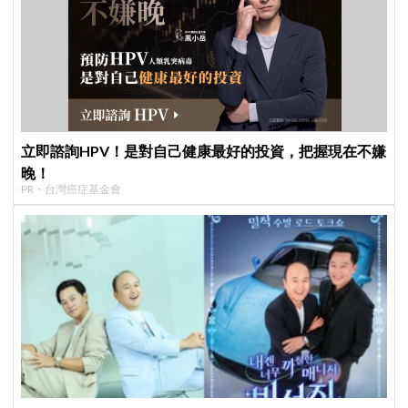
立即諮詢HPV！是對自己健康最好的投資，把握現在不嫌
晚！
PR・台灣癌症基金會