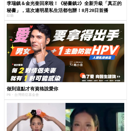
李瑞鎮＆金光奎回來啦！《秘書鎮2》全新升級「真正的
秘書」，這次連明星私生活都包辦！8月28日首播
綜藝
做到這點才有資格說愛你
PR・台灣癌症基金會