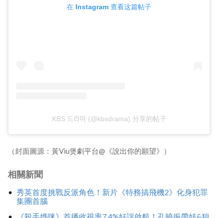
在 Instagram 查看这篇帖子
KBS 드라마 (@kbsdrama) 分享的帖子
（封面圖源：黃Viu煲劇平台@《說出你的願望》）
相關新聞
秀英首度挑戰反派角色！新片《特務搞飛機2》化身犯罪
集團首腦
《殺手媽咪》首播收視率7.4%好評啟航！孔曉振帶娃&狙