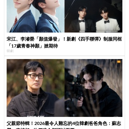
宋江、李濬榮「顏值爆發」！新劇《四手聯彈》制服同框
「17歲青春神顏」掀期待
韓劇
父親節特輯！2026最令人難忘的4位韓劇爸爸角色：蘇志