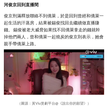
河俊京回到直播間
俊京刑滿釋放聯絡不到僑萊，於是回到曾經和僑萊一
起生活的汗蒸房，結果被錫俊找回去繼續做直播賺
錢。 錫俊被老大威脅如果找不回僑萊拿走的錢就幹
掉他們兩人，曾和僑萊一起燒炭的俊京則表示，她會
親手帶僑萊上路。
（圖源：黃Viu煲劇平台@《說出你的願望》）