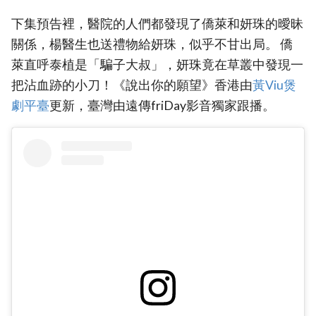
下集預告裡，醫院的人們都發現了僑萊和妍珠的曖昧
關係，楊醫生也送禮物給妍珠，似乎不甘出局。 僑
萊直呼泰植是「騙子大叔」，妍珠竟在草叢中發現一
把沾血跡的小刀！《說出你的願望》香港由
黃Viu煲
劇平臺
更新，臺灣由遠傳friDay影音獨家跟播。