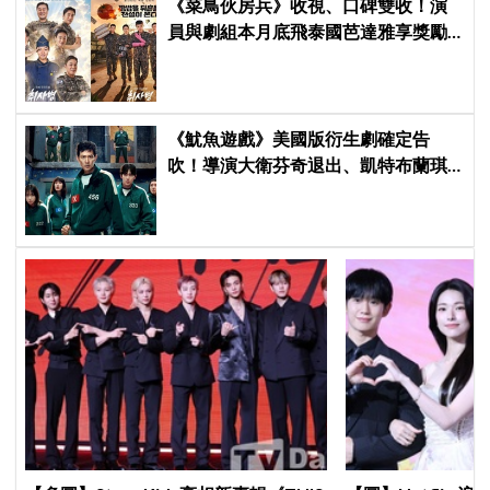
《菜鳥伙房兵》收視、口碑雙收！演
員與劇組本月底飛泰國芭達雅享獎勵
旅行，慶祝亮眼成績
《魷魚遊戲》美國版衍生劇確定告
吹！導演大衛芬奇退出、凱特布蘭琪
出演傳聞也破局