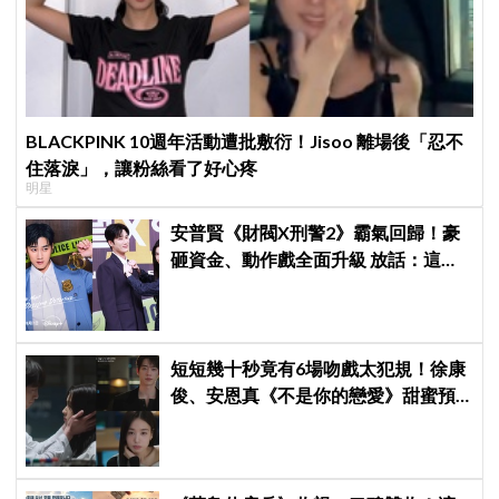
BLACKPINK 10週年活動遭批敷衍！Jisoo 離場後「忍不
住落淚」，讓粉絲看了好心疼
明星
安普賢《財閥X刑警2》霸氣回歸！豪
砸資金、動作戲全面升級 放話：這次
要超越第一季
短短幾十秒竟有6場吻戲太犯規！徐康
俊、安恩真《不是你的戀愛》甜蜜預
告公開，網友直呼：太期待了！