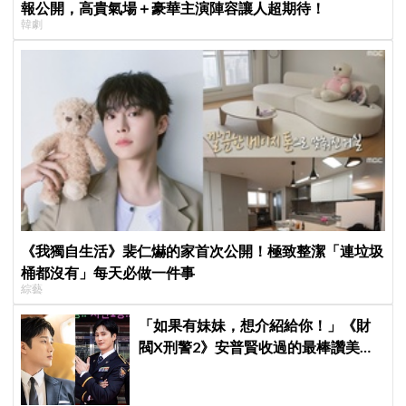
報公開，高貴氣場＋豪華主演陣容讓人超期待！
韓劇
《我獨自生活》裴仁爀的家首次公開！極致整潔「連垃圾
桶都沒有」每天必做一件事
綜藝
「如果有妹妹，想介紹給你！」《財
閥X刑警2》安普賢收過的最棒讚美，
連哥哥們都認證的好品格～