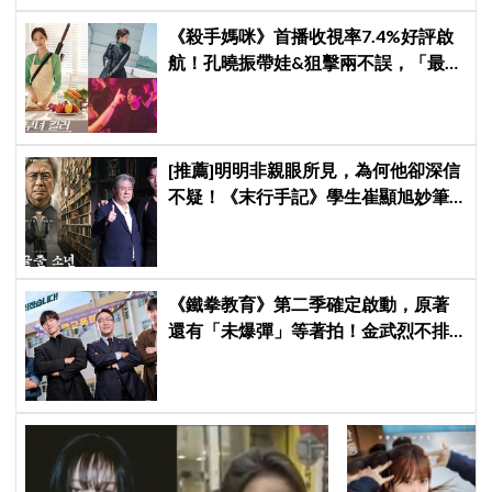
《殺手媽咪》首播收視率7.4%好評啟
航！孔曉振帶娃&狙擊兩不誤，「最狂
雙重生活」與老公明追暗躲
[推薦]明明非親眼所見，為何他卻深信
不疑！《末行手記》學生崔顯旭妙筆
生花讓老師崔岷植一步步深陷
《鐵拳教育》第二季確定啟動，原著
還有「未爆彈」等著拍！金武烈不排
除「打更大」