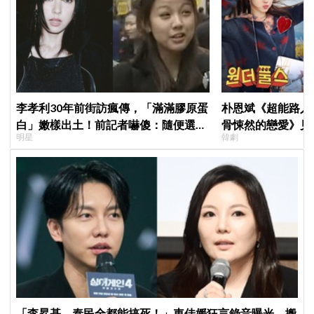
李孝利30年前街訪瘋傳，「滿滿膠原蛋
朴恩斌《超能路人
白」嫩樣出土！前記者嚇傻：隨便選到
骨悚然的戀愛》見
明星
韓劇
傳奇
演技獲讚「信看演
「李昇基、泰民全都能搞死！」車佳媛狂言錄音曝光，搬