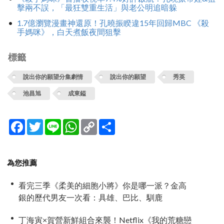
擊兩不誤，「最狂雙重生活」與老公明追暗躲
1.7億瀏覽漫畫神還原！孔曉振睽違15年回歸MBC 《殺
手媽咪》，白天煮飯夜間狙擊
標籤
說出你的願望分集劇情
說出你的願望
秀英
池昌旭
成東鎰
Facebook
Twitter
Line
WhatsApp
Copy
分
Link
享
為您推薦
看完三季《柔美的細胞小將》你是哪一派？金高
銀的歷代男友一次看：具雄、巴比、馴鹿
丁海寅×賀營新鮮組合來襲！Netflix《我的荒糖戀