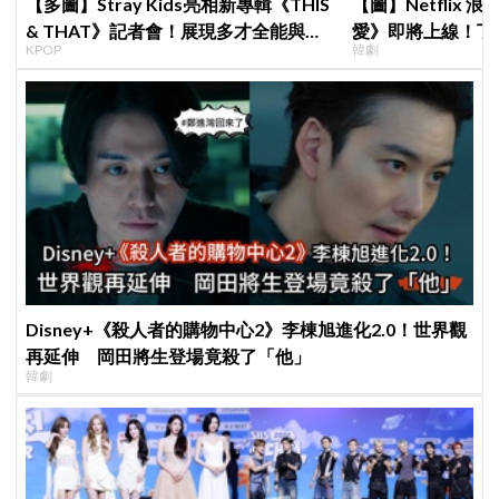
【多圖】Stray Kids亮相新專輯《THIS
【圖】Netflix
& THAT》記者會！展現多才全能與滿
愛》即將上線！丁
KPOP
韓劇
滿自信，預告「以熱治熱」炸裂夏日音
製作發表會，甜蜜
樂圈
Disney+《殺人者的購物中心2》李棟旭進化2.0！世界觀
再延伸 岡田將生登場竟殺了「他」
韓劇