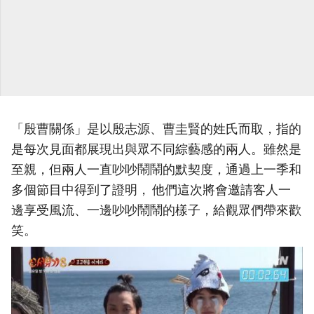
「殷曹關係」是以殷志源、曹圭賢的姓氏而取，指的
是每次見面都展現出與眾不同綜藝感的兩人。雖然是
至親，但兩人一直吵吵鬧鬧的默契度，通過上一季和
多個節目中得到了證明， 他們這次將會邀請客人一
邊享受風流、一邊吵吵鬧鬧的樣子，給觀眾們帶來歡
笑。