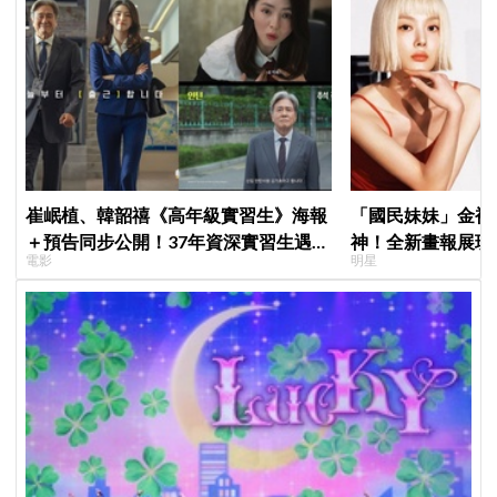
崔岷植、韓韶禧《高年級實習生》海報
「國民妹妹」金裕
＋預告同步公開！37年資深實習生遇上
神！全新畫報展現
電影
明星
美女CEO
《100日的謊言》