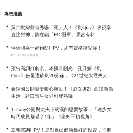
為您推薦
黃仁勳綜藝首秀嚇「死」人！《劉Quiz》收視率
直接封神，劉在錫「MC冠軍」果然有料
伴侶和妳一起預防HPV，才有資格說愛妳！
PR・台灣癌症基金會
預告高調打劇名、本播全刪光！孔升妍《劉
Quiz》份量遭砍剩20分鐘，《21世紀大君夫人》
6字憑空消失
金鍾國公開愛妻暖心舉動！《劉QUIZ》甜談新婚
生活 鬆口想生女兒引發熱議
Tiffany公開與丈夫卞約漢的戀愛故事：「連少女
時代成員都瞞了1年」《全知干預視角》
立即諮詢HPV！是對自己健康最好的投資，把握