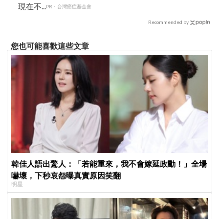
現在不...
PR・台灣癌症基金會
Recommended by
您也可能喜歡這些文章
韓佳人語出驚人：「若能重來，我不會嫁延政勳！」全場
嚇壞，下秒哀怨曝真實原因笑翻
明星