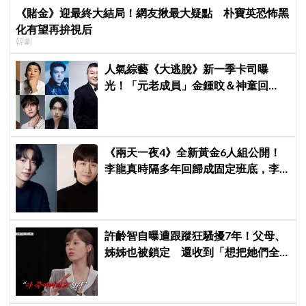
《賭金》迎最終大結局！網友揪最大疑點 朴寶英恐怖黑
化有望再拚視后
韓劇
人氣綜藝《大逃脫》新一季卡司曝
光！「元老成員」金鍾旼＆神童回
歸，SEVENTEEN 勝寛驚喜加盟，姜
鎬童缺席成最大焦點
《兩天一夜4》全新黃金6人組公開！
李龍真時隔多年回歸成固定班底，李
基澤也確定加入，新組合化學反應引
期待
許齡智自曝遭跟蹤狂騷擾7年！父母、
姊姊也被鎖定 還收到「想把她們全
殺了」恐嚇信