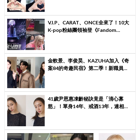
V.I.P、CARAT、ONCE全來了！10大
K-pop粉絲團領袖登《Fandom
Stage》廝殺：扛大炮、刷音源通通變
關卡
金軟景、李俊昊、KAZUHA加入《奇
案84的奇趣民宿》第二季！新職員曝
光後韓網瘋狂討論，期待值爆表
41歲尹恩惠凍齡秘訣竟是「清心寡
慾」！單身14年、戒酒13年，連相親
都幽默喊卡：輪不到我