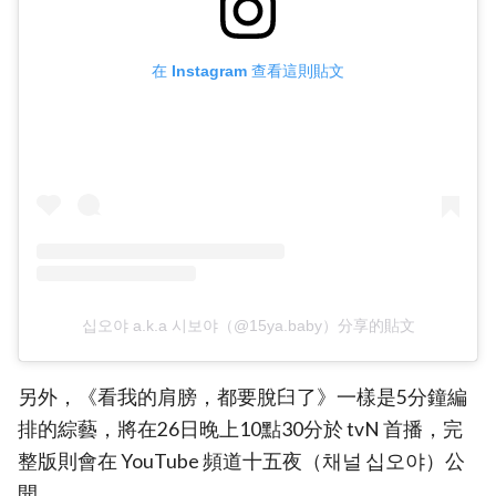
在 Instagram 查看這則貼文
십오야 a.k.a 시보야（@15ya.baby）分享的貼文
另外，《看我的肩膀，都要脫臼了》一樣是5分鐘編
排的綜藝，將在26日晚上10點30分於 tvN 首播，完
整版則會在 YouTube 頻道十五夜（채널 십오야）公
開。