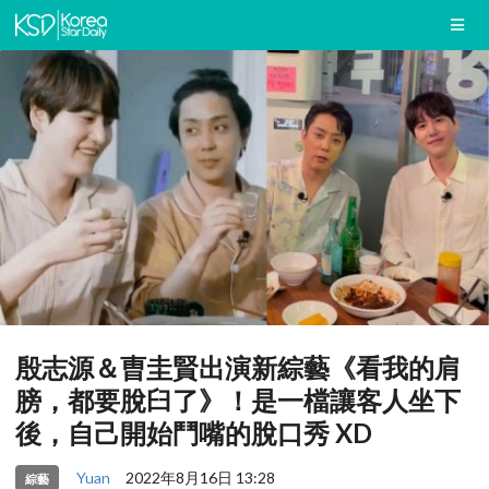
殷志源＆曺圭賢出演新綜藝《看我的肩
膀，都要脫臼了》！是一檔讓客人坐下
後，自己開始鬥嘴的脫口秀 XD
Yuan
2022年8月16日 13:28
綜藝