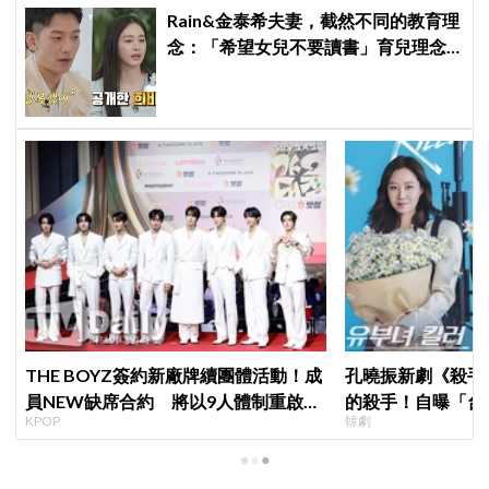
Rain&金泰希夫妻，截然不同的教育理
念：「希望女兒不要讀書」育兒理念
震驚全場
THE BOYZ簽約新廠牌續團體活動！成
孔曉振新劇《殺手
員NEW缺席合約 將以9人體制重啟新
的殺手！自曝「台
KPOP
韓劇
篇章
小很多XD