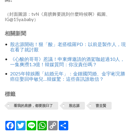
（封面圖源：tvN《肩膀舞要跳到什麼時候啊》截圖、
IG@15ya.baby）
相關新聞
殷志源開砲！狠「酸」老搭檔羅PD：以前是製作人，現
在看了就討厭
《心酸的哥哥》惹議！申東燁邀請的酒駕咖超過10人，
一集爽撈1.3億！韓媒質問：你沒責任嗎？
2025年韓娛圈「結婚元年」：金鍾國閃婚、金宇彬完勝
癌症娶回申敏兒…韓媒驚：這些喜訊誰敢信？
標籤
看我的肩膀，都要脫臼了
殷志源
曺圭賢
Facebook
Twitter
Line
WhatsApp
Copy
分
Link
享