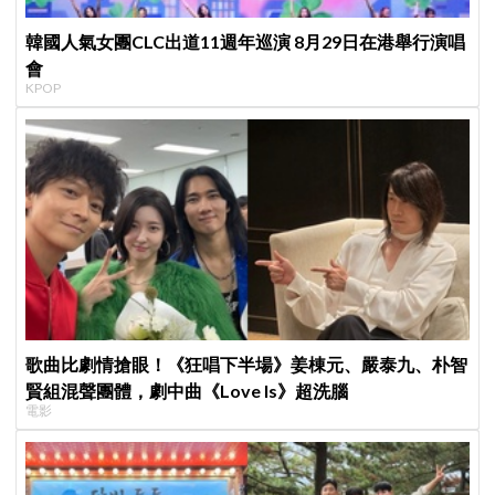
韓國人氣女團CLC出道11週年巡演 8月29日在港舉行演唱
會
KPOP
歌曲比劇情搶眼！《狂唱下半場》姜棟元、嚴泰九、朴智
賢組混聲團體，劇中曲《Love Is》超洗腦
電影