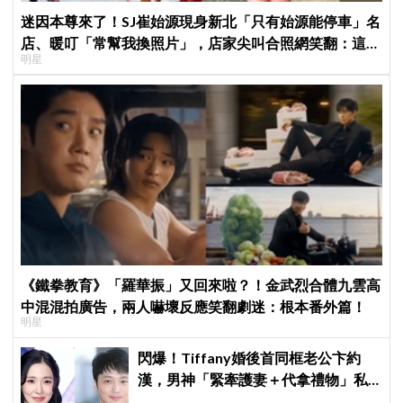
迷因本尊來了！SJ崔始源現身新北「只有始源能停車」名
店、暖叮「常幫我換照片」，店家尖叫合照網笑翻：這輩
明星
子不能脫粉了
《鐵拳教育》「羅華振」又回來啦？！金武烈合體九雲高
中混混拍廣告，兩人嚇壞反應笑翻劇迷：根本番外篇！
明星
閃爆！Tiffany婚後首同框老公卞約
漢，男神「緊牽護妻＋代拿禮物」私
下甜度超標