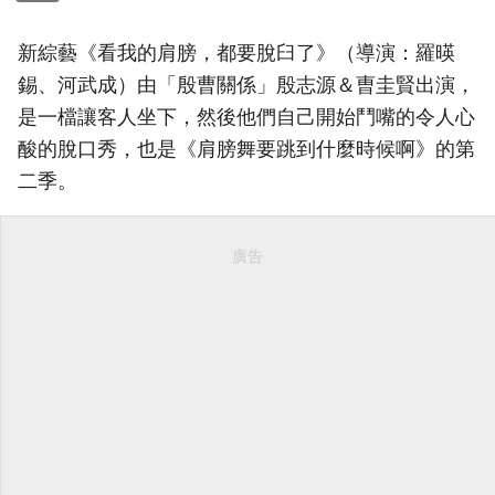
新綜藝《看我的肩膀，都要脫臼了》（導演：羅暎
錫、河武成）由「殷曹關係」殷志源＆曺圭賢出演，
是一檔讓客人坐下，然後他們自己開始鬥嘴的令人心
酸的脫口秀，也是《肩膀舞要跳到什麼時候啊》的第
二季。
廣告