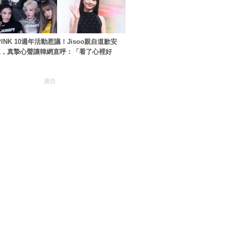
PINK 10週年活動惹議！Jisoo親自道歉安
NK，真摯心聲讓韓網直呼：「看了心裡好
廣告