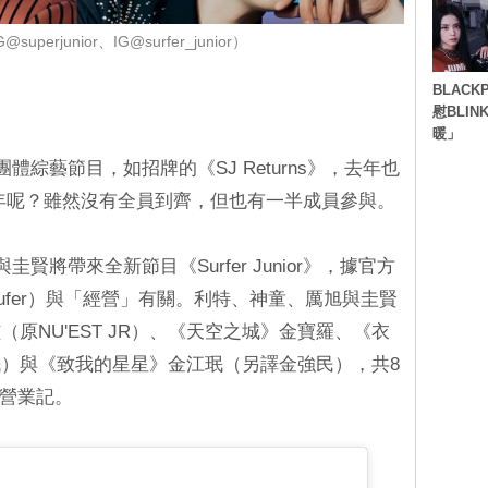
perjunior、IG@surfer_junior）
BLACK
慰BLI
暖」
推出團體綜藝節目，如招牌的《SJ Returns》，去年也
。而今年呢？雖然沒有全員到齊，但也有一半成員參與。
旭與圭賢將帶來全新節目《Surfer Junior》，據官方
ufer）與「經營」有關。利特、神童、厲旭與圭賢
原NU'EST JR）、《天空之城》金寶羅、《衣
）與《致我的星星》金江珉（另譯金強民），共8
的營業記。