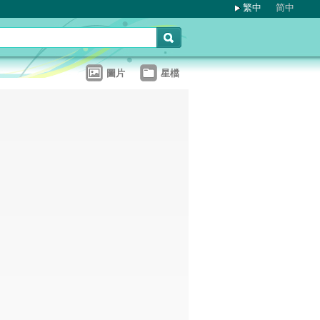
繁中
简中
圖片
星檔