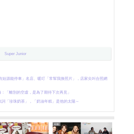
Super Junior
只有始源能停車」名店、暖叮「常幫我換照片」，店家尖叫合照網
r 東海：「離別的空虛，是為了期待下次再見」
會妙改歌詞「珍珠奶茶」，「奶油年糕」是他的太陽～
綜藝