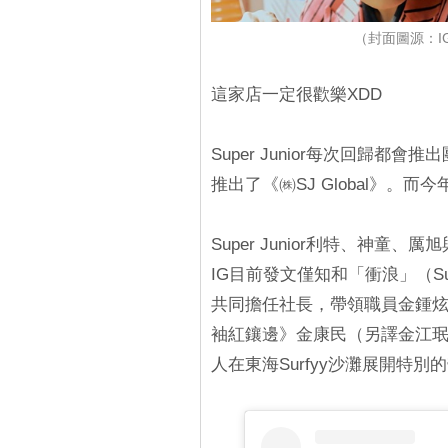
（封面圖源：IG@su
這家店一定很歡樂XDD
Super Junior每次回歸都會
推出了《㈱SJ Global》
Super Junior利特、神童、厲
IG目前發文僅知和「衝浪」（S
共同擔任社長，帶領職員金鍾炫（
袖紅鑲邊》金康民（另譯金江珉
人在東海Surfyy沙灘展開特別