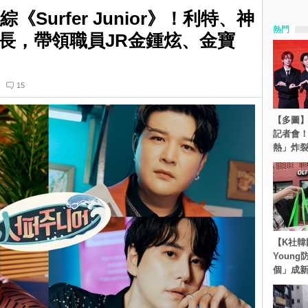
團綜《Surfer Junior》！利特、神
熱門
長，帶領職員JR金鍾炫、金寶
15
【多圖】S
記者會
熱」炸
【K社韓
Youn
個」成