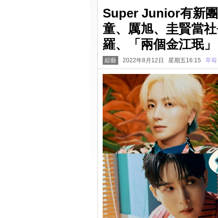
Super Junior有新
童、厲旭、圭賢當社
羅、「兩個金江珉」
綜藝
2022年8月12日 星期五16:15
草莓