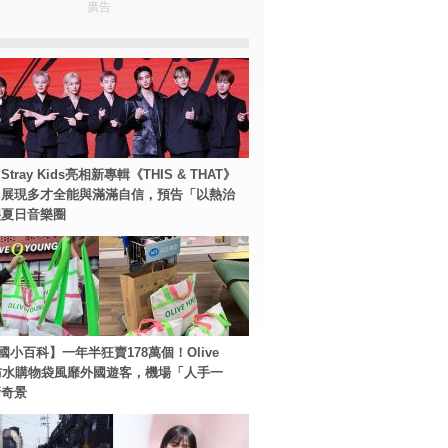
廣告
tray Kids亮相新專輯《THIS & THAT》
！展現多才全能與滿滿自信，預告「以熱治
裂夏日音樂圈
國小百科】一年半狂賣178萬個！Olive
g防水購物袋風靡外國遊客，機場「人手一
新奇景