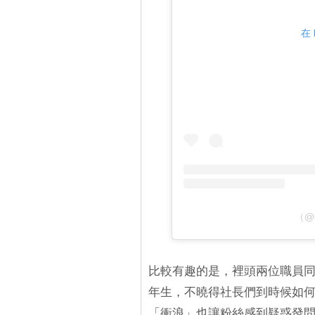
在 
（@s
比較有趣的是，裡頭兩位職員同名
年生，不曉得社長們到時候如何將兩
「衝浪」也讓粉絲感到疑惑發