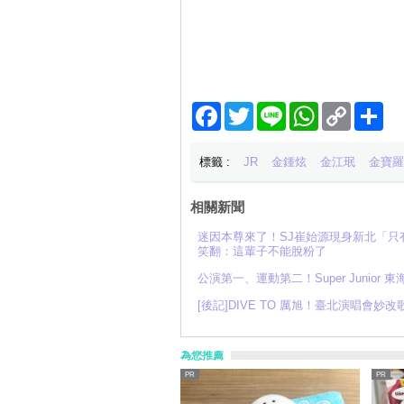
Facebook
Twitter
Line
WhatsApp
Copy
分
Link
享
標籤 :
JR
金鍾炫
金江珉
金寶羅
相關新聞
迷因本尊來了！SJ崔始源現身新北「
笑翻：這輩子不能脫粉了
公演第一、運動第二！Super Junio
[後記]DIVE TO 厲旭！臺北演唱
為您推薦