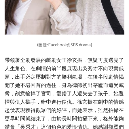
(圖源:Facebook@SBS drama)
帶領著全劇發展的戲劇女王徐玄振，無疑再度遇見了
人生角色。在劇情的前半段展現出吳秀才不向現實低
頭，出手必定壓制對方的勝利氣場，在後半段劇情揭
開了她不堪回首的過往，身為律師初出茅廬而遭受威
脅，刻意輸掉了官司，愛錯了人還失去了孩子。她選
擇與仇人攜手，暗中進行復仇。徐玄振在劇中的情感
起伏表現獲得觀眾們的好評，而她表示，雖然拍攝在
更早時間就結束了，由於長時間拍攝下來，格外能夠
體會「吳秀才」這個角色的愛恨情仇。她感謝觀眾們