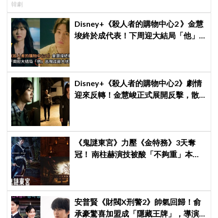
韓劇
Disney+《殺人者的購物中心2 》金慧
埈終於成代表！下周迎大結局「他」
出現成最大伏筆
Disney+《殺人者的購物中心2》劇情
迎來反轉！金慧峻正式展開反擊，散
發「叔叔李棟旭」般強大氣場
《鬼謎東宮》力壓《金特務》3天奪
冠！ 南柱赫演技被酸「不夠重」本人
親回：刻意為之
安普賢《財閥X刑警2》帥氣回歸！俞
承豪驚喜加盟成「隱藏王牌」，導演