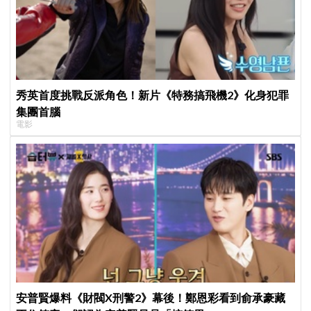
秀英首度挑戰反派角色！新片《特務搞飛機2》化身犯罪
集團首腦
電影
安普賢爆料《財閥X刑警2》幕後！鄭恩彩看到俞承豪藏