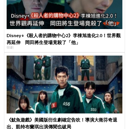
Disney+《殺人者的購物中心2》李棟旭進化2.0！世界觀
再延伸 岡田將生登場竟殺了「他」
韓劇
《魷魚遊戲》美國版衍生劇確定告吹！導演大衛芬奇退
出、凱特布蘭琪出演傳聞也破局