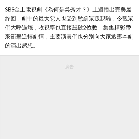
SBS金土電視劇《為何是吳秀才？》上週播出完美最
終回，劇中的最大惡人也受到懲罰眾叛親離，令觀眾
們大呼過癮，收視率也直接飆破2位數。集集精彩帶
來衝擊逆轉劇情，主要演員們也分別向大家透露本劇
的演出感想。
廣告