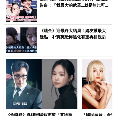
告白：「我最大的武器...就是無比可愛
的金高銀姐姐」
《賭金》迎最終大結局！網友揪最大
疑點 朴寶英恐怖黑化有望再拚視后
《金特務》孫娜恩曝蘇志燮「實物衝
「國民妹妹」金裕