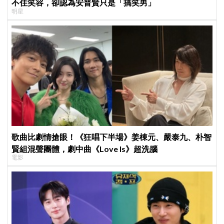
不住笑容，卻認為安普賢只是「搞笑男」
明星
歌曲比劇情搶眼！《狂唱下半場》姜棟元、嚴泰九、朴智
賢組混聲團體，劇中曲《Love Is》超洗腦
電影