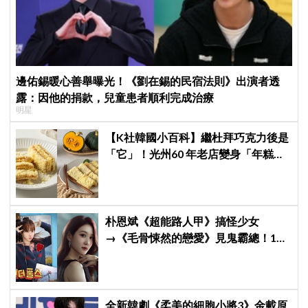
邊佑錫暖心善舉曝光！《劉在錫的民宿法則》出演者透
露：因他的捐款，兒童患者順利完成治療
明星
【K社韓國小百科】繼杜拜巧克力後是
「它」！光州60 年老店變身「年糕界
聖心堂」，全韓瘋搶的「南瓜糯米
糕」到底多厲害？
朴恩斌《超能路人甲》搞怪少女
→《毛骨悚然的戀愛》見鬼霸總！180
度反差演技獲讚「信看演員」
全新韓劇《柔美的細胞小將3》金載原