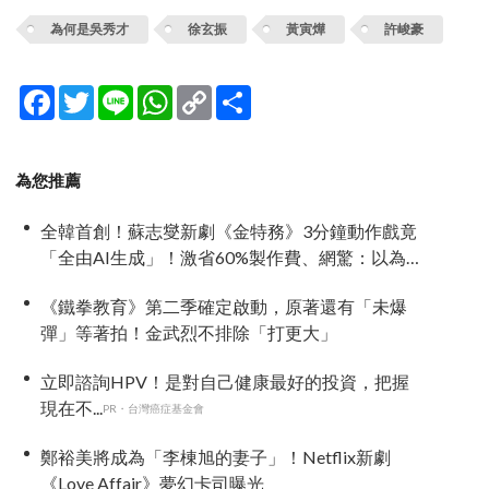
為何是吳秀才
徐玄振
黃寅燁
許峻豪
Facebook
Twitter
Line
WhatsApp
Copy
分
Link
享
為您推薦
全韓首創！蘇志燮新劇《金特務》3分鐘動作戲竟
「全由AI生成」！激省60%製作費、網驚：以為
歐巴又在拿命拍戲！
《鐵拳教育》第二季確定啟動，原著還有「未爆
彈」等著拍！金武烈不排除「打更大」
立即諮詢HPV！是對自己健康最好的投資，把握
現在不...
PR・台灣癌症基金會
鄭裕美將成為「李棟旭的妻子」！Netflix新劇
《Love Affair》夢幻卡司曝光