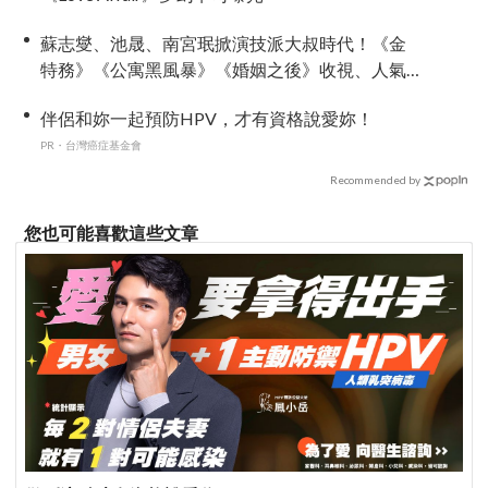
蘇志燮、池晟、南宮珉掀演技派大叔時代！《金
特務》《公寓黑風暴》《婚姻之後》收視、人氣
雙爆發
伴侶和妳一起預防HPV，才有資格說愛妳！
PR・台灣癌症基金會
Recommended by
您也可能喜歡這些文章