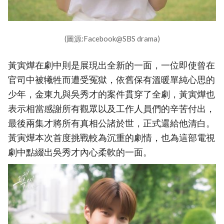
(圖源:Facebook@SBS drama)
黃寅燁在劇中則是展現出全新的一面，一位即使曾在
官司中被犧牲而遭受冤獄，依舊保有溫暖單純心思的
少年，金東九與吳秀才的案件貫穿了全劇，黃寅燁也
表示相當感謝所有觀眾以及工作人員們的辛苦付出，
最後兩集才將所有真相公諸於世，正式還給他清白。
黃寅燁本次首度挑戰較為沉重的劇情，也為這部電視
劇中點綴出吳秀才內心柔軟的一面。