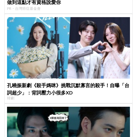
做到這點才有資格說愛你
PR・台灣癌症基金會
孔曉振新劇《殺手媽咪》挑戰沉默寡言的殺手！自曝「台
詞超少」：背詞壓力小很多XD
韓劇