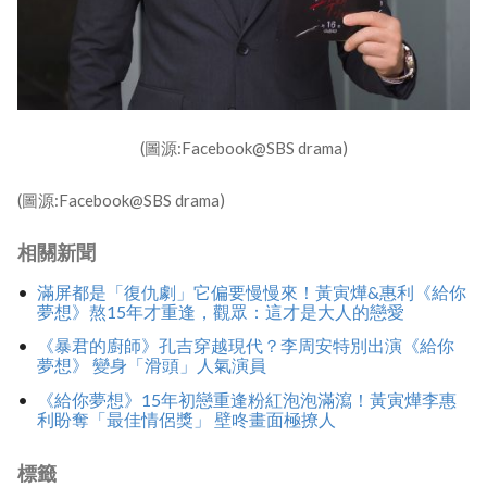
(圖源:Facebook@SBS drama)
(圖源:Facebook@SBS drama)
相關新聞
滿屏都是「復仇劇」它偏要慢慢來！黃寅燁&惠利《給你
夢想》熬15年才重逢，觀眾：這才是大人的戀愛
《暴君的廚師》孔吉穿越現代？李周安特別出演《給你
夢想》 變身「滑頭」人氣演員
《給你夢想》15年初戀重逢粉紅泡泡滿瀉！黃寅燁李惠
利盼奪「最佳情侶獎」 壁咚畫面極撩人
標籤