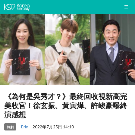
《為何是吳秀才？》最終回收視新高完
美收官！徐玄振、黃寅燁、許峻豪曝終
演感想
Erin
2022年7月25日 14:10
韓劇