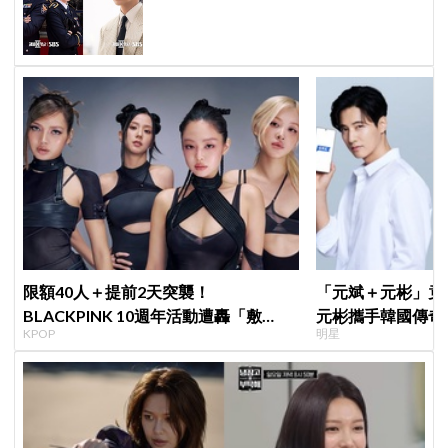
笑曝：太有存在感決定提前登場
限額40人＋提前2天突襲！
「元斌＋元彬」竟然
BLACKPINK 10週年活動遭轟「敷
元彬攜手韓國傳奇
KPOP
明星
衍」，YG急證實：4人確定完全體出席
牌，韓網瘋喊：兩