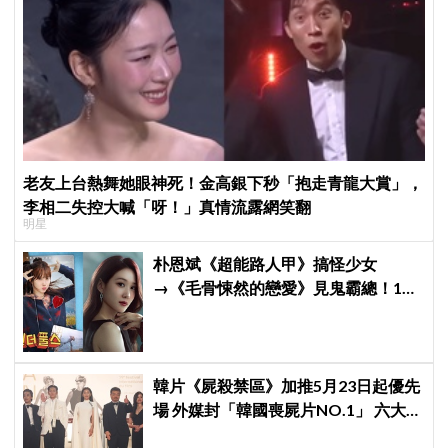
老友上台熱舞她眼神死！金高銀下秒「抱走青龍大賞」，
李相二失控大喊「呀！」真情流露網笑翻
明星
朴恩斌《超能路人甲》搞怪少女
→《毛骨悚然的戀愛》見鬼霸總！180
度反差演技獲讚「信看演員」
韓片《屍殺禁區》加推5月23日起優先
場 外媒封「韓國喪屍片NO.1」 六大角
色海報首登場