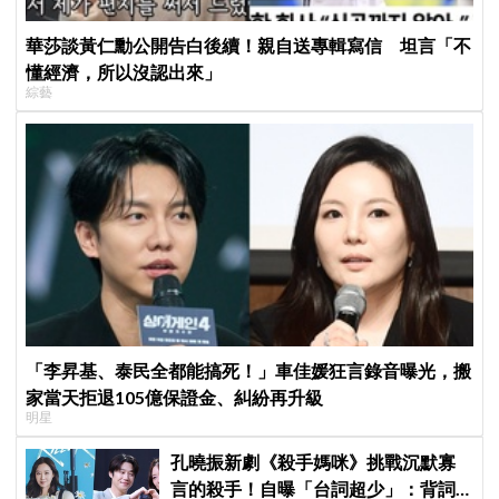
華莎談黃仁勳公開告白後續！親自送專輯寫信 坦言「不
懂經濟，所以沒認出來」
綜藝
「李昇基、泰民全都能搞死！」車佳媛狂言錄音曝光，搬
家當天拒退105億保證金、糾紛再升級
明星
孔曉振新劇《殺手媽咪》挑戰沉默寡
言的殺手！自曝「台詞超少」：背詞