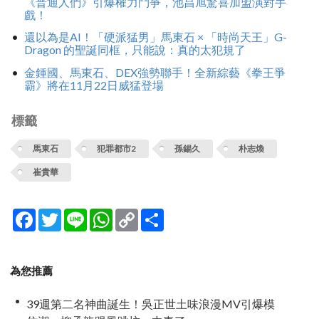
《普通人們》引爆權力鬥爭，池昌旭驚喜加盟演對手
戲！
還以為是AI！「硬派猛男」馬東石 × 「時尚天王」G-
Dragon 的聖誕同框，只能說：真的太犯規了
金鍾國、馬東石、DEX強勢聯手！全新綜藝《拳王爭
霸》將在11月22日威猛登場
標籤
馬東石
犯罪都市2
孫錫久
朴志煥
崔貴華
Facebook
Twitter
Line
WhatsApp
Copy
分
Link
享
為您推薦
39週第二名神曲誕生！吳正世土味浪漫MV引爆模