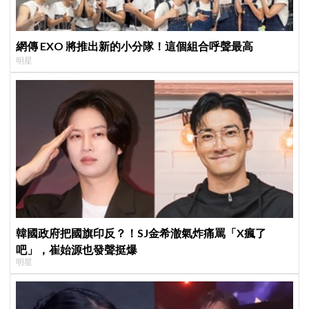
網傳 EXO 將推出新的小分隊！這個組合呼聲最高
明星
韓國政府把國旗印反？！SJ金希澈氣炸痛罵「X瘋了
吧」，崔始源也發聲挺爆
明星