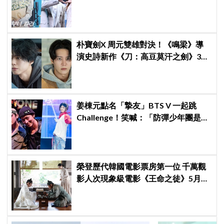
壓力小很多XD
朴寶劍X 周元雙雄對決！《鳴梁》導
演史詩新作《刀：高豆莫汗之劍》3月
3日開機，男神化身「失憶奴隸」挑戰
高劍鬥！
姜棟元點名「摯友」BTS V 一起跳
Challenge！笑喊：「防彈少年團是國
家級寶物」
榮登歷代韓國電影票房第一位 千萬觀
影人次現象級電影《王命之徒》5月14
日登陸香港