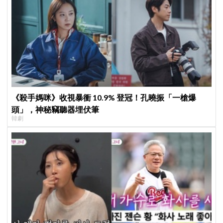
《殺手媽咪》收視暴衝 10.9% 登冠！孔曉振「一槍爆
頭」，神秘竊聽器埋伏筆
韓劇