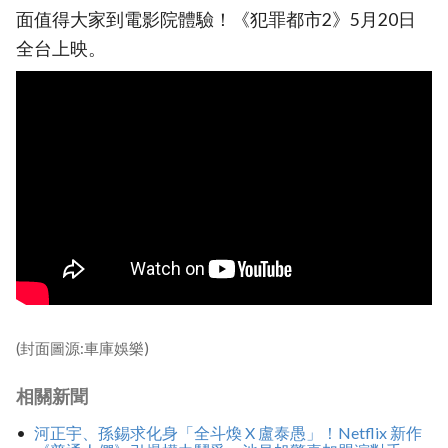
面值得大家到電影院體驗！《犯罪都市2》5月20日
全台上映。
(封面圖源:車庫娛樂)
相關新聞
河正宇、孫錫求化身「全斗煥 X 盧泰愚」！Netflix 新作