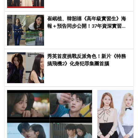
崔岷植、韓韶禧《高年級實習生》海
報＋預告同步公開！37年資深實習生
遇上美女CEO
秀英首度挑戰反派角色！新片《特務
搞飛機2》化身犯罪集團首腦