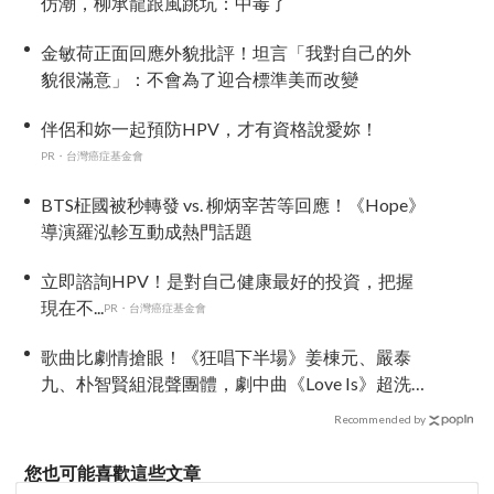
仿潮，柳承龍跟風跳坑：中毒了
金敏荷正面回應外貌批評！坦言「我對自己的外
貌很滿意」：不會為了迎合標準美而改變
伴侶和妳一起預防HPV，才有資格說愛妳！
PR・台灣癌症基金會
BTS柾國被秒轉發 vs. 柳炳宰苦等回應！《Hope》
導演羅泓軫互動成熱門話題
立即諮詢HPV！是對自己健康最好的投資，把握
現在不...
PR・台灣癌症基金會
歌曲比劇情搶眼！《狂唱下半場》姜棟元、嚴泰
九、朴智賢組混聲團體，劇中曲《Love Is》超洗
腦
Recommended by
您也可能喜歡這些文章