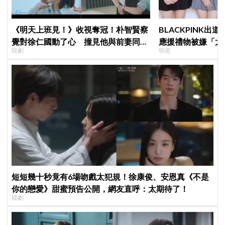
《明天上班見！》收視奪冠！朴智賢察
BLACKPINK出
覺對徐仁國動了心 撞見他與前妻同框
應援禮物被嫌「太
韓劇
明星
心好慌
群嘲
短短幾十秒竟有6場吻戲太犯規！徐康俊、安恩真《不是
你的戀愛》甜蜜預告公開，網友直呼：太期待了！
韓劇