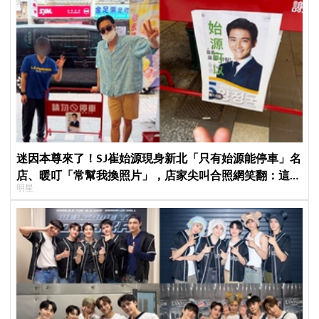
迷因本尊來了！SJ崔始源現身新北「只有始源能停車」名
店、暖叮「常幫我換照片」，店家尖叫合照網笑翻：這輩
明星
子不能脫粉了