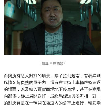
(圖源:車庫娛樂)
而與所有惡人對打的場景，除了拉到越南，有著異國
風情又超炎熱的屋子內，還有在大街上車輛跟監追逐
的場面，以及轉入百貨商場地下停車場，甚至在商場
內部電扶梯上展開對打，最終馬錫道與姜海相一對一
的對決竟是在一輛開在隧道內的公車上進行，精彩場