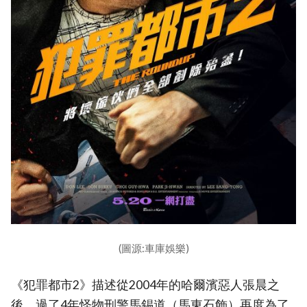
(圖源:車庫娛樂)
《犯罪都市2》描述從2004年的哈爾濱惡人張晨之
後，過了4年怪物刑警馬錫道（馬東石飾）再度為了