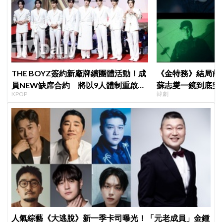
THE BOYZ簽約新廠牌續團體活動！成
《金特務》結局前
員NEW缺席合約 將以9人體制重啟新
蘇志燮一鏡到底突
KPOP
韓劇
篇章
人氣綜藝《大逃脫》新一季卡司曝光！「元老成員」金鍾