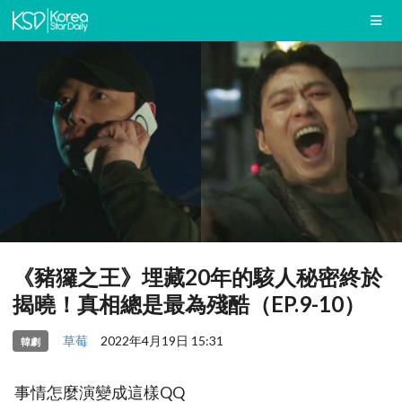
《豬玀之王》埋藏20年的駭人秘密終於
揭曉！真相總是最為殘酷（EP.9-10）
草莓
2022年4月19日 15:31
韓劇
事情怎麼演變成這樣QQ