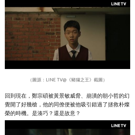
（圖源：LINE TV@《豬玀之王》截圖）
回到現在，鄭宗碩被黃景敏威脅、崩潰的朝小哲的幻
覺開了好幾槍，他的同僚便被他吸引錯過了拯救朴燦
榮的時機。是湊巧？還是故意？