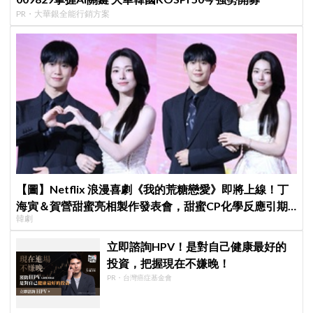
PR・大華銀全能行銷方案
【圖】Netflix 浪漫喜劇《我的荒糖戀愛》即將上線！丁
海寅＆賀營甜蜜亮相製作發表會，甜蜜CP化學反應引期
韓劇
待
立即諮詢HPV！是對自己健康最好的
投資，把握現在不嫌晚！
PR・台灣癌症基金會