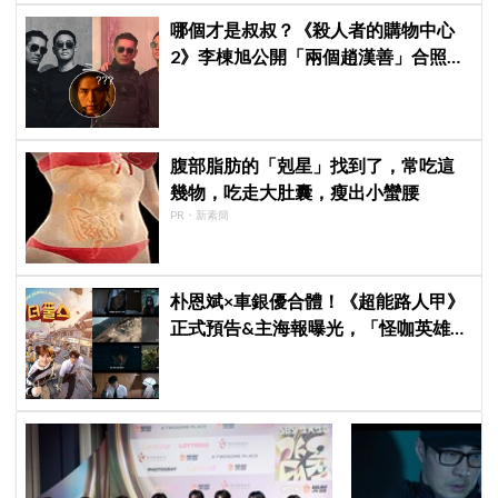
哪個才是叔叔？《殺人者的購物中心
2》李棟旭公開「兩個趙漢善」合照，
全網傻眼：根本分不出來！
腹部脂肪的「剋星」找到了，常吃這
幾物，吃走大肚囊，瘦出小蠻腰
PR・新素簡
朴恩斌×車銀優合體！《超能路人甲》
正式預告&主海報曝光，「怪咖英雄」
拯救世界又鬧又瘋