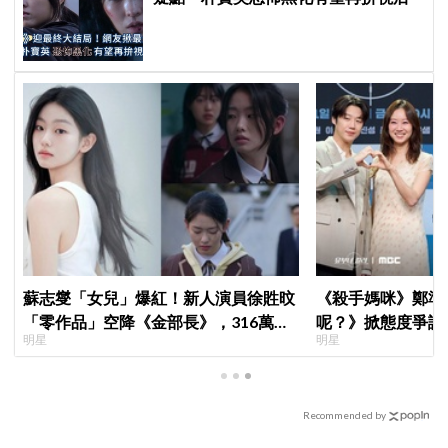
蘇志燮「女兒」爆紅！新人演員徐貹旼
《殺手媽咪》鄭準
「零作品」空降《金部長》，316萬舊
呢？》掀態度爭議
明星
明星
片被挖出網驚呆：星味藏不住！
真的吐了」心疼喊
Recommended by