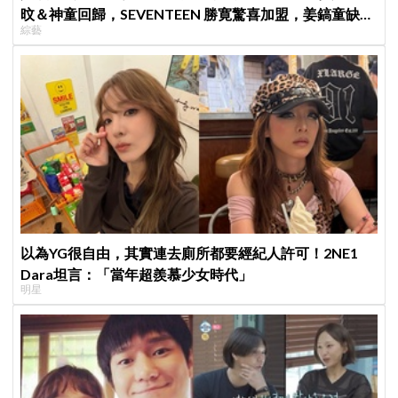
旼＆神童回歸，SEVENTEEN 勝寛驚喜加盟，姜鎬童缺席
綜藝
成最大焦點
以為YG很自由，其實連去廁所都要經紀人許可！2NE1
Dara坦言：「當年超羨慕少女時代」
明星