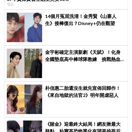
電影
14個月冤屈洗清！金秀賢《山寨人
生》接棒復出？Disney+仍在觀望
金宇彬確定主演新劇《天賦》！化身
全國墊底高中棒球隊教練 挑戰熱血
成長劇
朴信惠二胎還沒生就先宣佈回歸作！
《來自地獄的法官2》明年開虐惡人
《賭金》迎最終大結局！網友揪最大
疑點 朴寶英恐怖黑化有望再拚視后