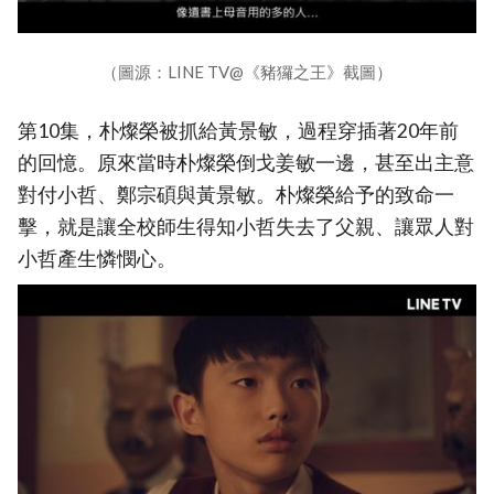
（圖源：LINE TV@《豬玀之王》截圖）
第10集，朴燦榮被抓給黃景敏，過程穿插著20年前
的回憶。原來當時朴燦榮倒戈姜敏一邊，甚至出主意
對付小哲、鄭宗碩與黃景敏。朴燦榮給予的致命一
擊，就是讓全校師生得知小哲失去了父親、讓眾人對
小哲產生憐憫心。