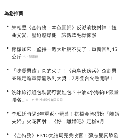
為您推薦
朱相昱《金特務：本色回歸》反派演技封神！扭
曲父愛、壓迫感爆棚 讓觀眾毛骨悚然
檸檬加它，堅持一週大肚腩不見了，重新回到45
公斤
PR・新素簡
「味覺男孩」真的火了！《菜鳥伙房兵》企劃男
團確定進軍青龍系列大獎，7月登台火熱開唱！
洗沐旅行組包裝變可愛娃包？中油x小海豹IP限量
聯名...
PR・台灣中油股份有限公司
李珉廷時隔6年重返小螢幕！搭檔金智碩扮「離婚
夫婦」火花四射，《好，離婚吧》定檔8月
《金特務》EP.10大結局完美收官！蘇志燮真摯發