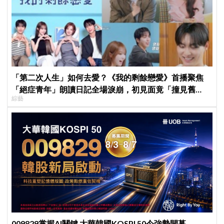
「第二次人生」如何去愛？《我的剩餘戀愛》首播聚焦
「絕症青年」朗讀日記全場淚崩，初見面竟「撞見舊
綜藝
識」！
009829掌握AI關鍵 大華韓國KOSPI 50今強勢開募