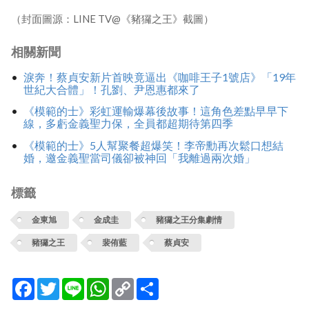
（封面圖源：LINE TV@《豬玀之王》截圖）
相關新聞
淚奔！蔡貞安新片首映竟逼出《咖啡王子1號店》「19年
世紀大合體」！孔劉、尹恩惠都來了
《模範的士》彩虹運輸爆幕後故事！這角色差點早早下
線，多虧金義聖力保，全員都超期待第四季
《模範的士》5人幫聚餐超爆笑！李帝勳再次鬆口想結
婚，邀金義聖當司儀卻被神回「我離過兩次婚」
標籤
金東旭
金成圭
豬玀之王分集劇情
豬玀之王
裴侑藍
蔡貞安
Facebook
Twitter
Line
WhatsApp
Copy
分
Link
享