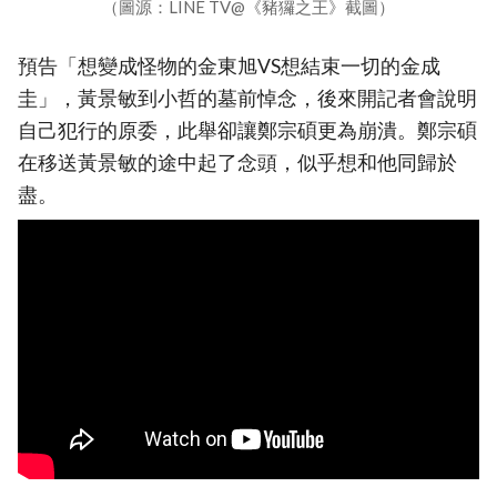
（圖源：LINE TV@《豬玀之王》截圖）
預告「想變成怪物的金東旭VS想結束一切的金成
圭」，黃景敏到小哲的墓前悼念，後來開記者會說明
自己犯行的原委，此舉卻讓鄭宗碩更為崩潰。鄭宗碩
在移送黃景敏的途中起了念頭，似乎想和他同歸於
盡。