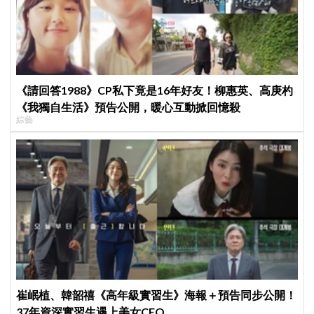
《請回答1988》CP私下竟是16年好友！柳惠英、高庚杓
《我獨自生活》預告公開，暖心互動掀回憶殺
綜藝
崔岷植、韓韶禧《高年級實習生》海報＋預告同步公開！
37年資深實習生遇上美女CEO