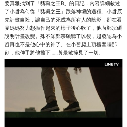
姜真雅找到了「豬玀之王B」的日記，內容詳細敘述
了小哲為何從「豬玀之王」跌落神壇的過程。小哲原
先計畫自殺，讓自己的死成為所有人的陰影，卻在看
見媽媽努力想振作起來的樣子後心軟了，他向鄭宗碩
說明計畫改變。殊不知鄭宗碩聽了以後，越發認為小
哲再也不是他心中的神了。在小哲爬上頂樓圍牆那
刻，他伸手將他推下……黃景敏撞見了一切。