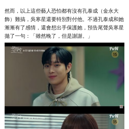
然而，以上這些藝人恐怕都有沒有孔泰成（金永大
飾）難搞，吳寒星還要特別對付他。不過孔泰成和她
漸漸有了感情，還會想出手保護她，預告尾聲吳寒星
拋了一句：「雖然晚了，但是謝謝。」