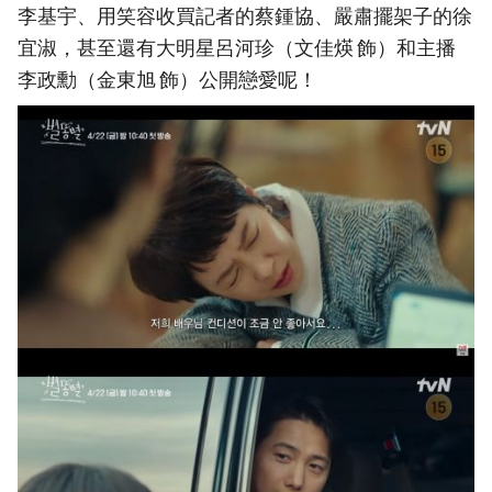
李基宇、用笑容收買記者的蔡鍾協、嚴肅擺架子的徐
宜淑，甚至還有大明星呂河珍（文佳煐 飾）和主播
李政勳（金東旭 飾）公開戀愛呢！