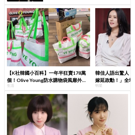
【K社韓國小百科】一年半狂賣178萬
韓佳人語出驚人：
個！Olive Young防水購物袋風靡外國
嫁延政勳！」全場
生活
明星
遊客，機場「人手一個」成新奇景
實原因笑翻