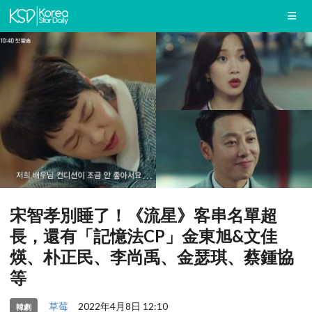
宋智孝別睡了！《流星》客串名單超
長，還有「記憶法CP」金東旭&文佳
煐、朴正民、李尚禹、金瑟琪、蔡鍾協
等
草莓
2022年4月8日 12:10
韓劇