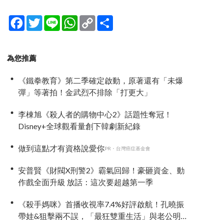
Facebook
Twitter
Line
WhatsApp
Copy
分
Link
享
為您推薦
《鐵拳教育》第二季確定啟動，原著還有「未爆
彈」等著拍！金武烈不排除「打更大」
李棟旭《殺人者的購物中心2》話題性奪冠！
Disney+全球觀看量創下韓劇新紀錄
做到這點才有資格說愛你
PR・台灣癌症基金會
安普賢《財閥X刑警2》霸氣回歸！豪砸資金、動
作戲全面升級 放話：這次要超越第一季
《殺手媽咪》首播收視率7.4%好評啟航！孔曉振
帶娃&狙擊兩不誤，「最狂雙重生活」與老公明追