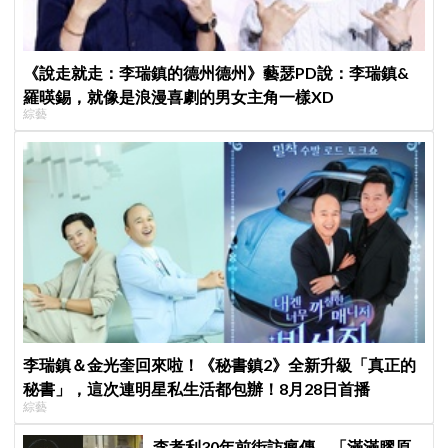
《說走就走：李瑞鎮的德州德州》藝瑟PD說：李瑞鎮&
羅暎錫，就像是浪漫喜劇的男女主角一樣XD
綜藝
李瑞鎮＆金光奎回來啦！《秘書鎮2》全新升級「真正的
秘書」，這次連明星私生活都包辦！8月28日首播
綜藝
李孝利30年前街訪瘋傳，「滿滿膠原