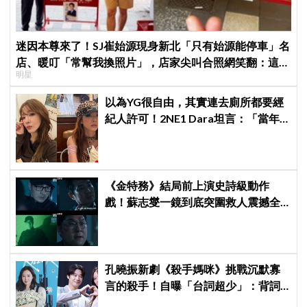
迷因本尊來了！SJ崔始源現身新北「只有始源能停車」名
店、暖叮「常幫我換照片」，店家尖叫合照網笑翻：這輩
明星
子不能脫粉了
以為YG很自由，其實連去廁所都要經
紀人許可！2NE1 Dara坦言：「當年
超羨慕少女時代」
《金特務》結局前上演史詩級動作
戲！蘇志燮一鏡到底突圍救人震撼全
場
孔曉振新劇《殺手媽咪》挑戰沉默寡
言的殺手！自曝「台詞超少」：背詞
壓力小很多XD