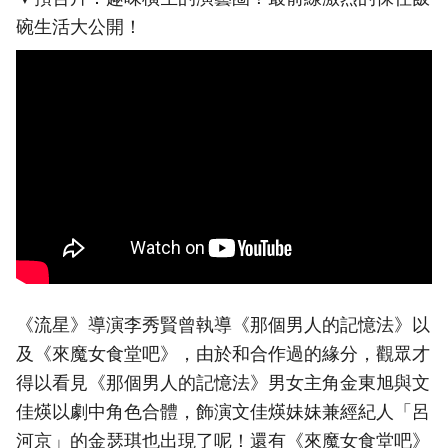
碗生活大公開！
《流星》導演李秀賢曾執導《那個男人的記憶法》以
及《來魔女食堂吧》，由於和合作過的緣分，觀眾才
得以看見《那個男人的記憶法》男女主角金東旭與文
佳煐以劇中角色合體，飾演文佳煐妹妹兼經紀人「呂
河京」的金瑟琪也出現了呢！還有《來魔女食堂吧》