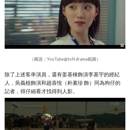
（圖源：YouTube@tvN drama截圖）
除了上述客串演員，還有姜基棟飾演李基宇的經紀
人，吳義植飾演和趙喜悅（朴素珍 飾）同為狗仔的
記者，得仔細看才找得到人影。