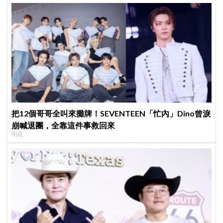
把12個哥哥全叫來攤牌！SEVENTEEN「忙內」Dino曾淚
崩喊退團，全靠這件事救回來
明星