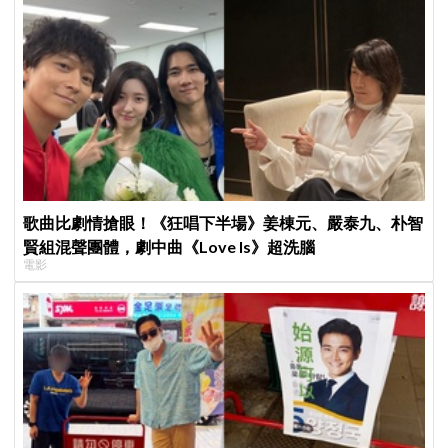
歌曲比劇情搶眼！《狂唱下半場》姜棟元、嚴泰九、朴智
賢組混聲團體，劇中曲《Love Is》超洗腦
電影