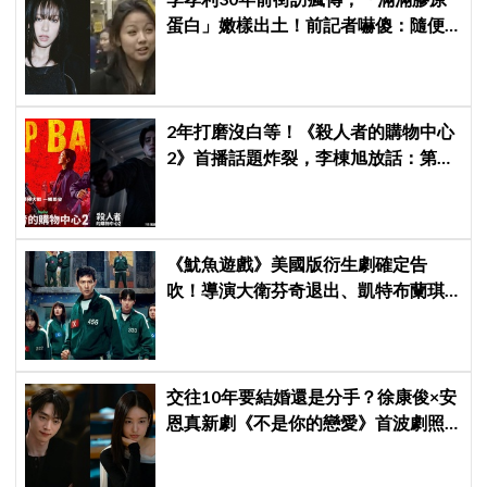
蛋白」嫩樣出土！前記者嚇傻：隨便
選到傳奇
2年打磨沒白等！《殺人者的購物中心
2》首播話題炸裂，李棟旭放話：第三
季找我，我就拍
《魷魚遊戲》美國版衍生劇確定告
吹！導演大衛芬奇退出、凱特布蘭琪
出演傳聞也破局
交往10年要結婚還是分手？徐康俊×安
恩真新劇《不是你的戀愛》首波劇照
曝光，9月12日首播引期待