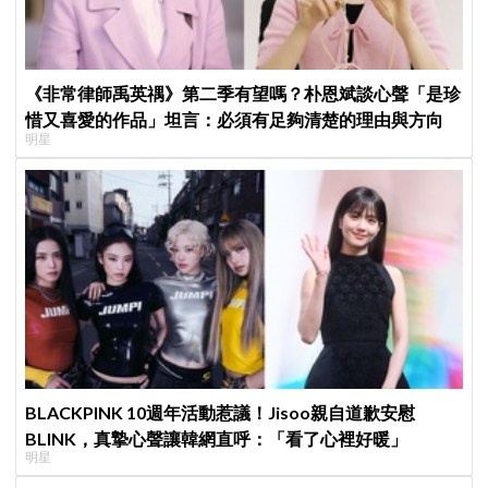
《非常律師禹英禑》第二季有望嗎？朴恩斌談心聲「是珍
惜又喜愛的作品」坦言：必須有足夠清楚的理由與方向
明星
BLACKPINK 10週年活動惹議！Jisoo親自道歉安慰
BLINK，真摯心聲讓韓網直呼：「看了心裡好暖」
明星