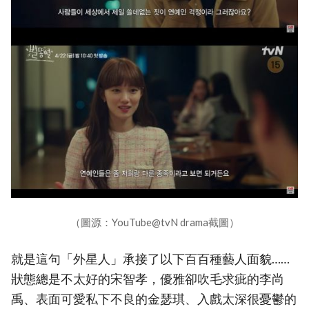
（圖源：YouTube@tvN drama截圖）
就是這句「外星人」承接了以下百百種藝人面貌……
狀態總是不太好的宋智孝，優雅卻吹毛求疵的李尚
禹、表面可愛私下不良的金瑟琪、入戲太深很憂鬱的