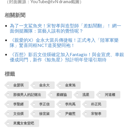
（封面圖源：YouTube@tvN drama截圖）
相關新聞
為了一支鯊魚夾！宋智孝與造型師「差點鬧翻」！ 網一
面倒挺團隊：當藝人該有的覺悟呢？
《親愛的X》金永大當兵傳捷報！正式考入「陸軍軍樂
隊」驚喜同框NCT道英變同袍！
《百想》影后文佳煐確定加入Fantagio！與金宣虎、車銀
優成同門，新作《鯨魚星》預計明年登場引期待
標籤
金瑟琪
金永大
金東旭
那個男人的記憶法
蔡鍾協
流星
河道權
李聖經
李正信
李尚禹
朴正民
文佳煐
徐宜淑
尹鐘焄
宋智孝
來魔女食堂吧