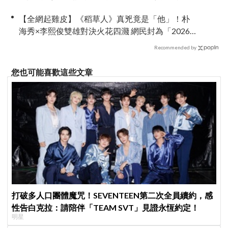
暗躲
【全網起雞皮】《稻草人》真兇竟是「他」！朴
海秀×李熙俊雙雄對決火花四濺 網民封為「2026
劇王」
Recommended by
您也可能喜歡這些文章
打破多人口團體魔咒！SEVENTEEN第二次全員續約，感
性告白克拉：請陪伴「TEAM SVT」見證永恆約定！
明星