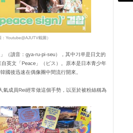
：Youtube@AJUTV截圖）
讀音：gya-ru-pi-seu），其中갸루是日文的
自英文「Peace」（ピス）。原本是日本青少年
到韓國後迅速在偶像團中間流行開來。
人氣成員Rei經常做這個手勢，以至於被粉絲稱為