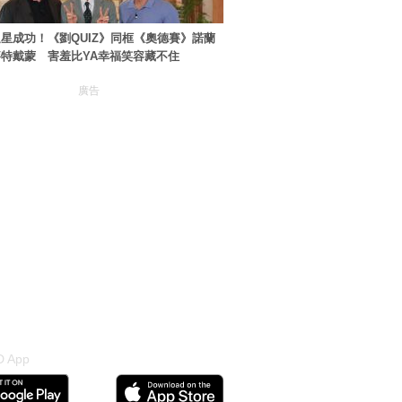
星成功！《劉QUIZ》同框《奧德賽》諾蘭
特戴蒙 害羞比YA幸福笑容藏不住
廣告
 App