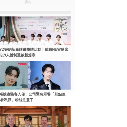
廣告
BOYZ簽約新廠牌續團體活動！成員NEW缺席
以9人體制重啟新篇章
帳號遭駭客入侵！公司緊急示警「別點連
查看私訊」粉絲注意了