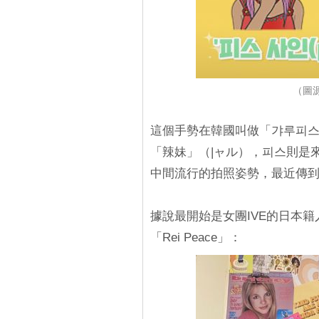
（圖源
這個手勢在韓國叫做「갸루피스」（
「辣妹」（|ャル），피스則是來
中間流行的拍照姿勢，最近傳
據說最開始是女團IVE的日本籍
「Rei Peace」：