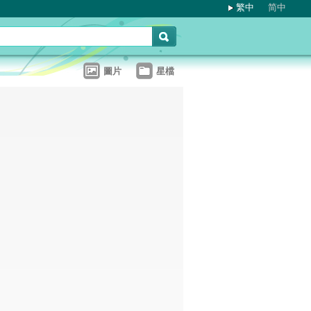
繁中
简中
圖片
星檔