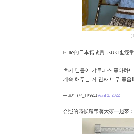
（圖
Billie的日本籍成員TSUKI
츠키 팬들이 갸루피스 좋아하
계속 해주는 게 진짜 너무 좋음!!
— 르미 (@_TK921)
April 1, 2022
合照的時候還帶著大家一起來