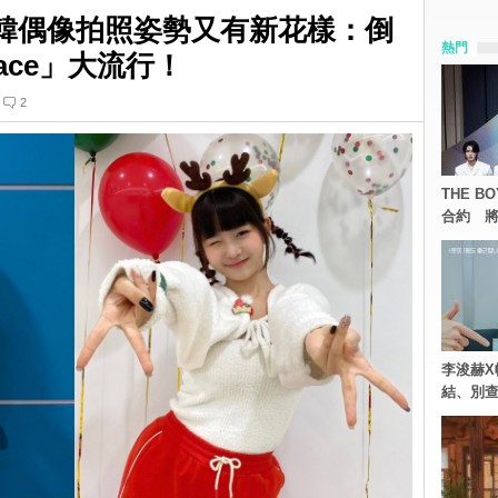
韓偶像拍照姿勢又有新花樣：倒
熱門
ace」大流行！
2
THE 
合約 將
李浚赫X
結、別