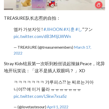
TREASURE队长志焄的自拍：
엠카 가보자잇 !
#JIHOON
#지훈
#し
”フン
pic.twitter.com/dB3MIjLWWn
— TREASURE (@treasuremembers)
March 17,
2022
Stray Kids铉辰第一次听到粉丝说起辣妹Peace，诧异
地开玩笑说：「这不是插人双眼吗？ 」XD
ㅋㅋㅋㅋㅋㅋㅋ 갸루피스?? 눈 찌르는거아
니야?? 얘 이거 몰라 ㅠㅠㅠㅠㅠㅠㅠ
pic.twitter.com/LSkw7xsaSz
— (@lovetastesour)
April 1, 2022