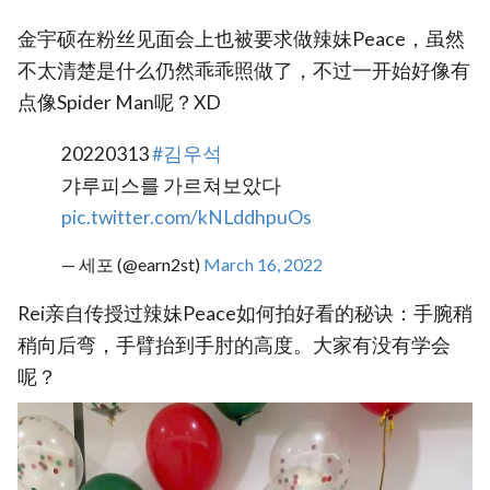
金宇硕在粉丝见面会上也被要求做辣妹Peace，虽然
不太清楚是什么仍然乖乖照做了，不过一开始好像有
点像Spider Man呢？XD
20220313
#김우석
갸루피스를 가르쳐보았다
pic.twitter.com/kNLddhpuOs
— 세포 (@earn2st)
March 16, 2022
Rei亲自传授过辣妹Peace如何拍好看的秘诀：手腕稍
稍向后弯，手臂抬到手肘的高度。大家有没有学会
呢？