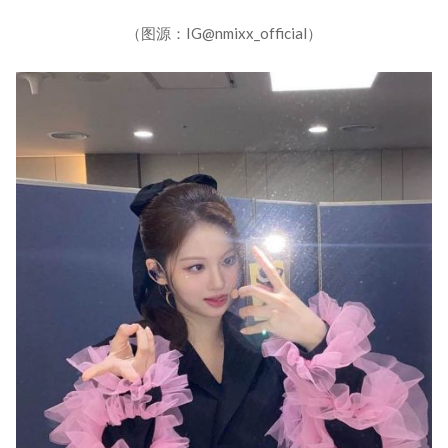
（图源：IG@nmixx_official）