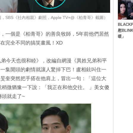
圖，SBS《社內相親》劇照，Apple TV+@《柏青哥》截圖）
BLACK
慰BLI
，一個是《柏青哥》的善良牧師，5年前他們居然
暖」
在完全不同的搞笑畫風！XD
《兄弟今天也很和睦》，改編自網漫《異姓兄弟和平
第一集開頭的劇情就讓人驚掉下巴！盧相鉉叫住一
金旻奎突然把手搭在他肩上，冒出一句：「這位大
鉉稍微猶豫一下說：「我正在和他交往。 」美女傻
轉頭就走了~