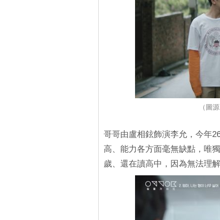
（圖源
哥哥由盧相鉉飾演李允，今年2
高、能力各方面毫無缺點，唯獨
歲、還在讀高中，因為無法理