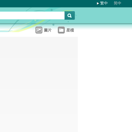
繁中
简中
圖片
星檔