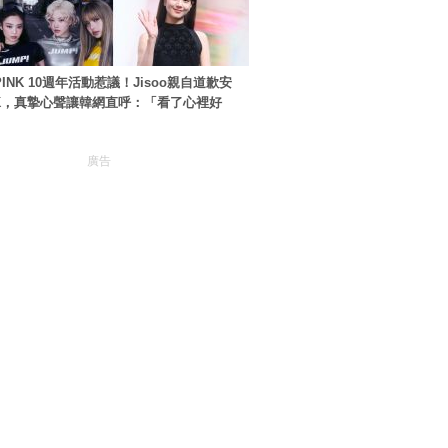
PINK 10週年活動惹議！Jisoo親自道歉安
NK，真摯心聲讓韓網直呼：「看了心裡好
廣告