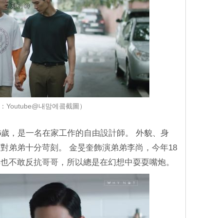
：Youtube@내맘에콬截圖）
6歲，是一名在家工作的自由設計師。 外貌、身
對弟弟十分苛刻。 金旻奎飾演弟弟李尚，今年18
解也不敢反抗哥哥，所以總是在幻想中耍耍嘴炮。