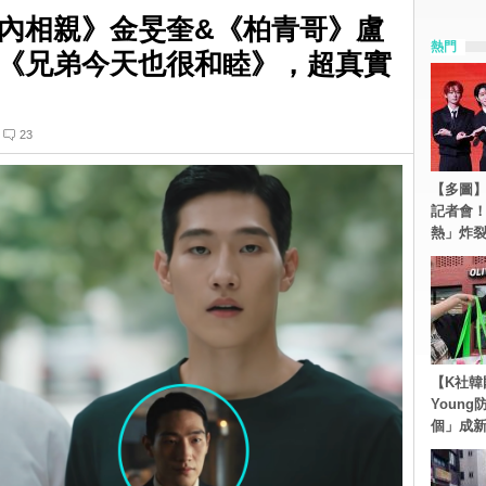
內相親》金旻奎&《柏青哥》盧
熱門
《兄弟今天也很和睦》，超真實
23
【多圖】S
記者會
熱」炸
【K社韓
Youn
個」成