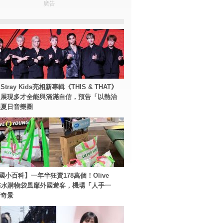
廣告
tray Kids亮相新專輯《THIS & THAT》
！展現多才全能與滿滿自信，預告「以熱治
裂夏日音樂圈
國小百科】一年半狂賣178萬個！Olive
g防水購物袋風靡外國遊客，機場「人手一
新奇景