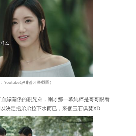
：Youtube@내맘에콬截圖）
有血緣關係的親兄弟，剛才那一幕純粹是哥哥眼看
以決定把弟弟拉下水而已，來個玉石俱焚XD