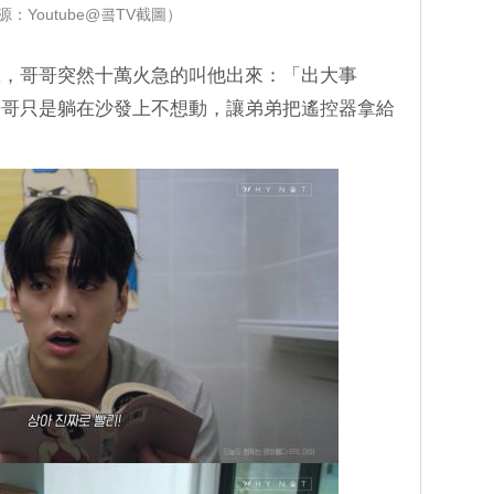
源：Youtube@콬TV截圖）
號，哥哥突然十萬火急的叫他出來：「出大事
哥哥只是躺在沙發上不想動，讓弟弟把遙控器拿給