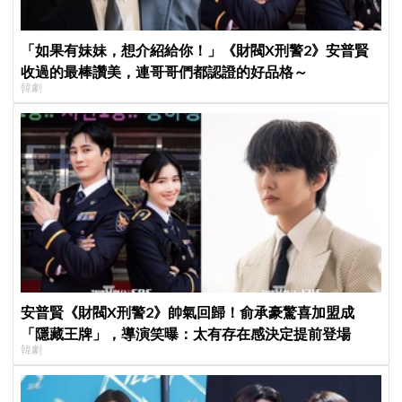
「如果有妹妹，想介紹給你！」《財閥X刑警2》安普賢
收過的最棒讚美，連哥哥們都認證的好品格～
韓劇
安普賢《財閥X刑警2》帥氣回歸！俞承豪驚喜加盟成
「隱藏王牌」，導演笑曝：太有存在感決定提前登場
韓劇