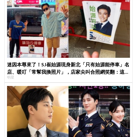
迷因本尊來了！SJ崔始源現身新北「只有始源能停車」名
店、暖叮「常幫我換照片」，店家尖叫合照網笑翻：這輩
明星
子不能脫粉了