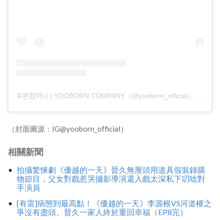
유본컴퍼니 | YOOBORN COMPANY（@yooborn_official）分享的貼文
（封面圖源：IG@yooborn_official）
相關新聞
拍攝驚悚劇《優越的一天》晉久無厘頭用道具假裝錄購
物節目，父女對戲惹哭攝影導演還入戲太深私下叨唸對
手演員
[有雷]病態到最高點！《優越的一天》李源根VS河道權之
爭沒有盡頭、晉久一家人終於重回幸福（EP8完）