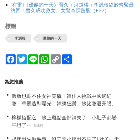
[有雷]《優越的一天》晉久＋河道權＋李源根終於齊聚最
終回！晉久成功救女、女警奇蹟甦醒（EP7）
標籤
李源根
優越的一天
Facebook
Twitter
Line
WhatsApp
Copy
分
Link
享
為您推薦
濃妝也遮不住女神美貌！韓佳人挑戰中國網紅
妝，華麗造型曝光，韓網狂讚：臉比妝還亮眼、
太漂亮了
檸檬搭配它，臉上斑點全部消失了，小肚子都變
平坦了
PR・新素簡
起床就先做件事，沒三天小腹就不見了! 肚子一天