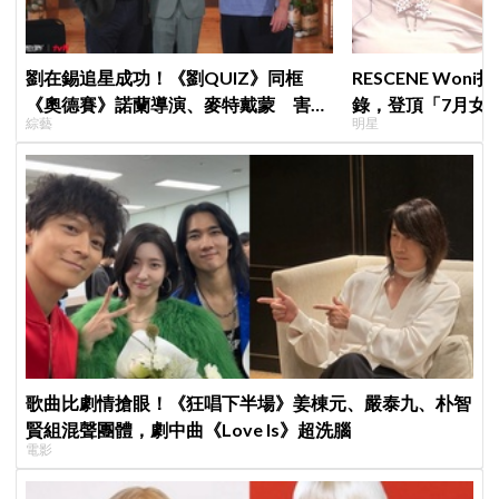
劉在錫追星成功！《劉QUIZ》同框
RESCENE Won
《奧德賽》諾蘭導演、麥特戴蒙 害羞
錄，登頂「7月女
綜藝
明星
比YA幸福笑容藏不住
榜」！魔性迷因「
傳、逆襲Melon第
歌曲比劇情搶眼！《狂唱下半場》姜棟元、嚴泰九、朴智
賢組混聲團體，劇中曲《Love Is》超洗腦
電影