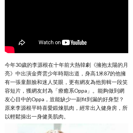
今年30歲的李源根在十年前大熱韓劇《擁抱太陽的月
亮》中出演金齊雲少年時期出道，身高1米87的他擁
有一張童顏臉和迷人笑眼，更有網友為他剪輯一段笑
容短片，獲網友封為「療癒系Oppa」。能夠做到網
友心目中的Oppa，豈能缺少一副fit到漏的好身型？
原來李源根平時喜愛鍛煉肌肉，經常出入健身房，所
以輕鬆操出一身健美肌肉。