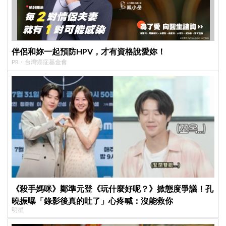
伴侶和妳一起預防HPV，才有資格說愛妳！
PR・台灣癌症基金會
《殺手媽咪》鄭準元登《玩什麼好呢？》掀態度爭議！孔
曉振曝「錄影後真的吐了」心疼喊：沒能救你
明星