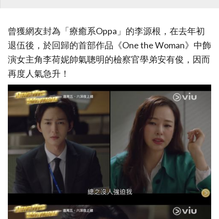
曾獲網友封為「療癒系Oppa」的李源根，在去年初
退伍後，於回歸的首部作品《One the Woman》中飾
演女主角李荷妮帥氣聰明的檢察官學弟安有俊，因而
再度人氣急升！