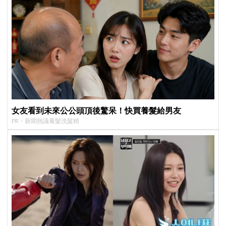
女友看到未來公公頭頂後驚呆！快買養髮給男友
PR・新聞熱議養髮洗髮精