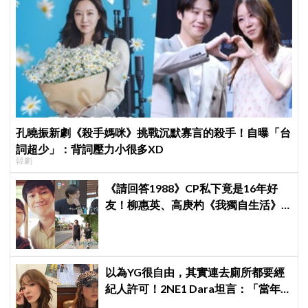
孔曉振新劇《殺手媽咪》挑戰沉默寡言的殺手！自曝「台
詞超少」：背詞壓力小很多XD
韓劇
《請回答1988》CP私下竟是16年好
友！柳惠英、高庚杓《我獨自生活》
預告公開，暖心互動掀回憶殺
以為YG很自由，其實連去廁所都要經
紀人許可！2NE1 Dara坦言：「當年
超羨慕少女時代」