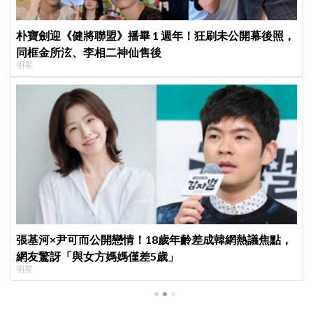
朴寶劍迎《健將聯盟》播畢 1 週年！狂刷未公開幕後照，
同框金所泫、李相二神仙售後
明星
張基河×尹可而公開戀情！18歲年齡差成韓網熱議焦點，
網友驚訝「與女方媽媽僅差5歲」
明星