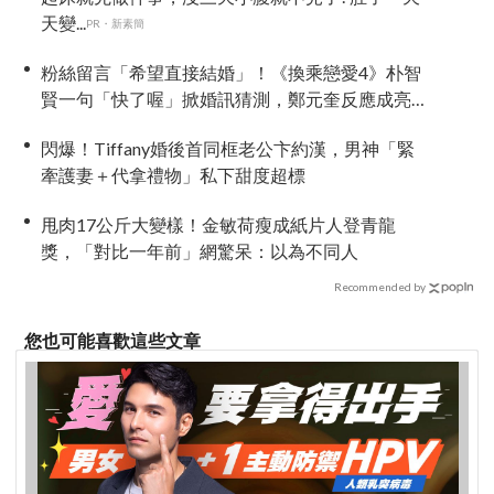
天變...
PR・新素簡
粉絲留言「希望直接結婚」！《換乘戀愛4》朴智
賢一句「快了喔」掀婚訊猜測，鄭元奎反應成亮
點
閃爆！Tiffany婚後首同框老公卞約漢，男神「緊
牽護妻＋代拿禮物」私下甜度超標
甩肉17公斤大變樣！金敏荷瘦成紙片人登青龍
獎，「對比一年前」網驚呆：以為不同人
Recommended by
您也可能喜歡這些文章