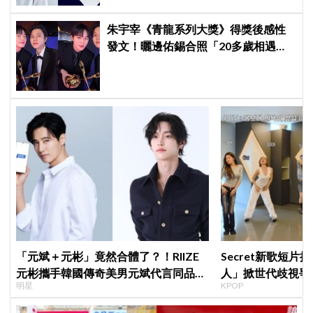
朱宇宰《青龍系列大獎》得獎後感性
發文！曬邊佑錫合照「20多歲相遇，
如今一起站上頒獎舞台」
「元斌＋元彬」竟然合體了？！RIIZE
Secret新歌短片
元彬攜手韓國傳奇美男元斌代言同品
人」掀世代歧視爭
明星
KPOP
牌，韓網瘋喊：兩個帥哥來了！
舒服