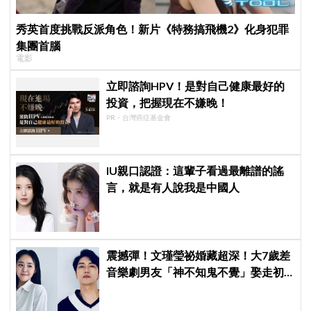
秀英首度挑戰反派角色！新片《特務搞飛機2》化身犯罪
集團首腦
電影
立即諮詢HPV！是對自己健康最好的
投資，把握現在不嫌晚！
PR・台灣癌症基金會
IU親口認證：這輩子看過最離譜的謠
言，就是有人說我是中國人
震撼彈！文瑾瑩祕婚藏超深！大7歲差
音樂劇男友「神不知鬼不覺」娶走初
代國民妹妹