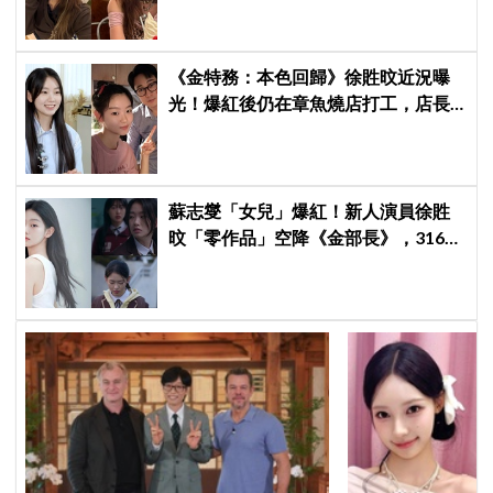
《金特務：本色回歸》徐貹旼近況曝
光！爆紅後仍在章魚燒店打工，店長
驚呼：「妳怎麼會在這裡？」
蘇志燮「女兒」爆紅！新人演員徐貹
旼「零作品」空降《金部長》，316萬
舊片被挖出網驚呆：星味藏不住！