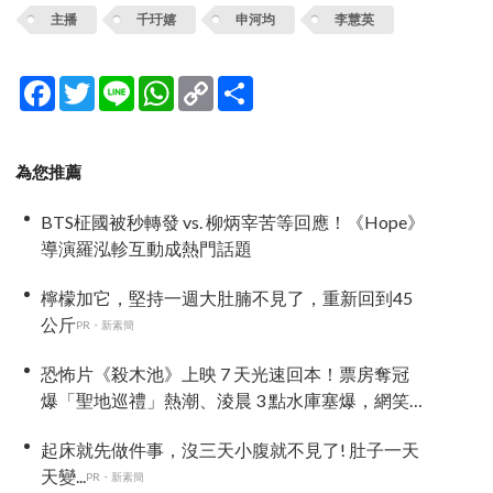
主播
千玗嬉
申河均
李慧英
Facebook
Twitter
Line
WhatsApp
Copy
分
Link
享
為您推薦
BTS柾國被秒轉發 vs. 柳炳宰苦等回應！《Hope》
導演羅泓軫互動成熱門話題
檸檬加它，堅持一週大肚腩不見了，重新回到45
公斤
PR・新素簡
恐怖片《殺木池》上映 7 天光速回本！票房奪冠
爆「聖地巡禮」熱潮、淩晨 3 點水庫塞爆，網笑
噴：鬼都想搬家
起床就先做件事，沒三天小腹就不見了! 肚子一天
天變...
PR・新素簡