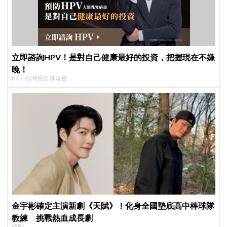
立即諮詢HPV！是對自己健康最好的投資，把握現在不嫌
晚！
PR・台灣癌症基金會
金宇彬確定主演新劇《天賦》！化身全國墊底高中棒球隊
教練 挑戰熱血成長劇
韓劇