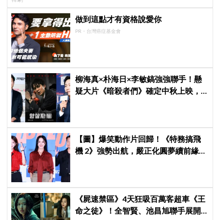
做到這點才有資格說愛你
PR・台灣癌症基金會
柳海真×朴海日×李敏鎬強強聯手！懸
疑大片《暗殺者們》確定中秋上映，
還原1974韓第一夫人暗殺疑雲
【圖】爆笑動作片回歸！《特務搞飛
機 2》強勢出航，嚴正化圓夢續前緣、
秀英首次挑戰黑化反派
《屍速禁區》4天狂吸百萬客超車《王
命之徒》！全智賢、池昌旭聯手展開