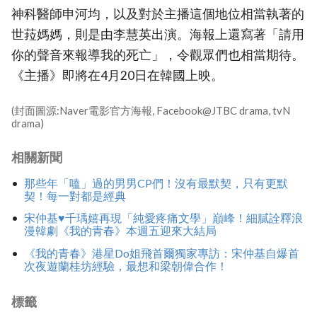
神科醫師申河均，以及對於主播這個地位相當執著的
世菈媽媽，則是由李慧英出演。海報上還寫著「請用
你的聲音來報導我的死亡」，令觀眾們也相當期待。
《主播》即將在4月20日在韓國上映。
(封面圖源:Naver電影官方海報, Facebook@JTBC drama, tvN
drama)
相關新聞
那些年「嗑」過的男男CP們！沒有最默契，只有更默
契！每一對都是經典
宋仲基♥千瑀嬉再現「純愛疼痛文學」巔峰！細膩詮釋浪
漫韓劇《我的青春》本週五迎來大結局
《我的青春》港星Do姐飛首爾獨家專訪：宋仲基自爆首
次夜遊蘭桂坊經驗，最想和梁朝偉合作！
標籤