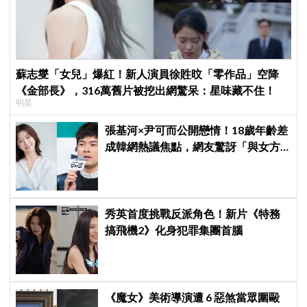
蘇志燮「女兒」爆紅！新人演員徐貹旼「零作品」空降
《金部長》，316萬舊片被挖出網驚呆：星味藏不住！
明星
張基河×尹可而公開戀情！18歲年齡差
成韓網熱議焦點，網友驚訝「與女方
媽媽僅差5歲」
秀英首度挑戰反派角色！新片《特務
搞飛機2》化身犯罪集團首腦
《魔女》美術導演遭 6 惡煞當眾圍毆