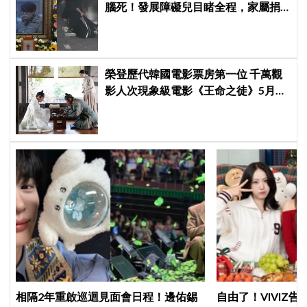
腦死！發展障礙兒目睹全程，家屬捐
遺體救 4 人卻換來「兇手不予拘留」
全韓怒炸
榮登歷代韓國電影票房第一位 千萬觀
影人次現象級電影《王命之徒》5月14
日登陸香港
相隔2年重啟巡迴見面會日程！邊佑錫
自由了！VIVIZ