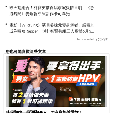
破天荒組合！朴寶英搭孫錫求演愛情喜劇，《急
速醜聞》姜炯哲導演新作卡司曝光
電影《Wild Sing》演員姜棟元變身舞者、嚴泰九
成為嘻哈Rapper！與朴智賢共組三人團體6月3日
上映
Recommended by
您也可能喜歡這些文章
伴侶和妳一起預防HPV，才有資格說愛妳！