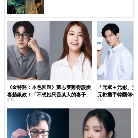
極限智鬥，具教煥化身「韓版小醜」
操縱進化喪屍
《金特務：本色回歸》蘇志燮難得談愛
「元斌＋元彬」竟然
妻趙銀政！「不想她只是某人的妻子」
元彬攜手韓國傳奇
明星
明星
一句話展現滿滿尊重與愛
牌，韓網瘋喊：兩