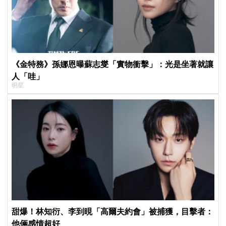
《金特務》孫娜恩曝蘇志燮「實物衝擊」：光是坐著就讓
人「哇」
明星
甜爆！林知衍、李到晛「高爾夫約會」被捕獲，目擊者：
他倆感情超好