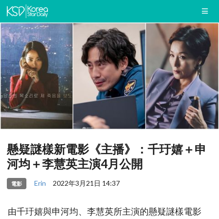
懸疑謎樣新電影《主播》：千玗嬉＋申
河均＋李慧英主演4月公開
Erin
2022年3月21日 14:37
電影
由千玗嬉與申河均、李慧英所主演的懸疑謎樣電影