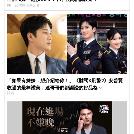
PR・台灣癌症基金會
「如果有妹妹，想介紹給你！」《財閥X刑警2》安普賢
收過的最棒讚美，連哥哥們都認證的好品格～
韓劇