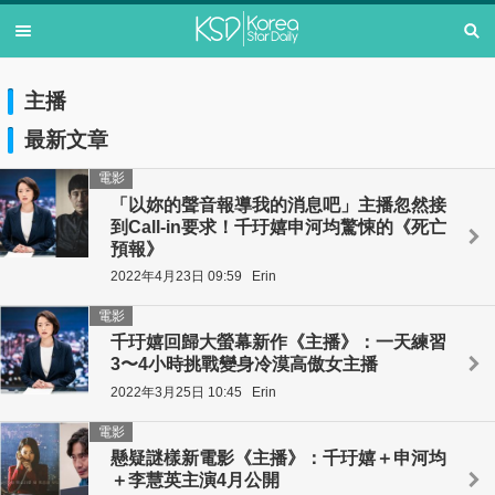
主播
最新文章
電影
「以妳的聲音報導我的消息吧」主播忽然接
到Call-in要求！千玗嬉申河均驚悚的《死亡
預報》
2022年4月23日 09:59
Erin
電影
千玗嬉回歸大螢幕新作《主播》：一天練習
3〜4小時挑戰變身冷漠高傲女主播
2022年3月25日 10:45
Erin
電影
懸疑謎樣新電影《主播》：千玗嬉＋申河均
＋李慧英主演4月公開