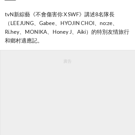
tvN新綜藝《不會傷害你 X SWF》講述8名隊長
（LEEJUNG、Gabee、HYOJIN CHOI、no:ze、
Ri.hey、MONIKA、Honey J、Aiki）的特別友情旅行
和鄉村適應記。
廣告