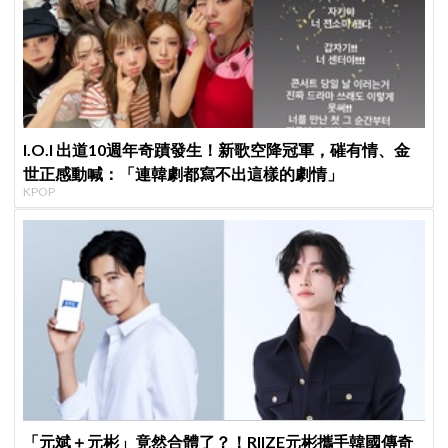
I.O.I 出道10週年奇蹟發生！新歌空降冠軍，磪有情、金
世正感動喊：「連韓劇都寫不出這樣的劇情」
KPOP
「元斌＋元彬」竟然合體了？！RIIZE元彬攜手韓國傳奇