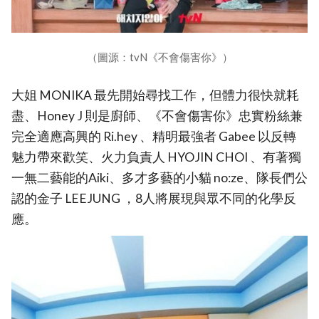
（圖源：tvN《不會傷害你》）
大姐 MONIKA 最先開始尋找工作，但體力很快就耗
盡、Honey J 則是廚師、《不會傷害你》忠實粉絲兼
完全適應高興的 Ri.hey 、精明最強者 Gabee 以反轉
魅力帶來歡笑、火力負責人 HYOJIN CHOI 、有著獨
一無二藝能的Aiki、多才多藝的小貓 no:ze、隊長們公
認的金子 LEEJUNG ，8人將展現與眾不同的化學反
應。