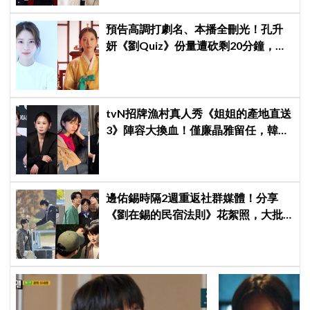
預告高調打劇名、本播全刪光！孔升
妍《劉Quiz》份量遭砍剩20分鐘，
《21世紀大君夫人》6字憑空消失
tvN招牌漁村真人秀《姐姐的產地直送
3》陣容大換血！僅廉晶雅留任，韓媒
曝新成員為金善映、盧允瑞、姜有皙
邊佑錫時隔2週重返社群媒體！分享
《劉在錫的民宿法則》花絮照，大批
粉絲湧入表達想念