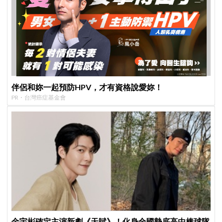
伴侶和妳一起預防HPV，才有資格說愛妳！
PR・台灣癌症基金會
金宇彬確定主演新劇《天賦》！化身全國墊底高中棒球隊