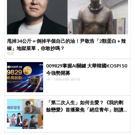
甩掉34公斤＝倒掉半個自己的油！尹敬浩「2顆蛋白＋辣
椒」地獄菜單，你敢抄嗎？
明星
009829掌握AI關鍵 大華韓國KOSPI 50
今強勢開募
PR・大華銀全能行銷方案
「第二次人生」如何去愛？《我的剩
餘戀愛》首播聚焦「絕症青年」朗讀
日記全場淚崩，初見面竟「撞見舊
識」！