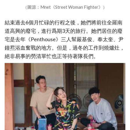
（圖源：Mnet《Street Woman Fighter》）
結束過去6個月忙碌的行程之後，她們將前往全羅南
道高興的廢宅，進行爲期3天的旅行。她們居住的廢
宅是去年《Penthouse》三人幫嚴基俊、奉太奎、尹
鐘焄浴血奮戰的地方。但是，過冬的工作到燒爐灶，
絕非易事的勞清單忙也正等待著隊長們。