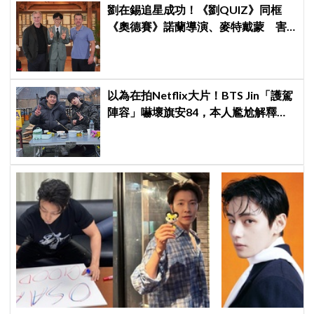
劉在錫追星成功！《劉QUIZ》同框
《奧德賽》諾蘭導演、麥特戴蒙 害
羞比YA幸福笑容藏不住
以為在拍Netflix大片！BTS Jin「護駕
陣容」嚇壞旗安84，本人尷尬解釋：
是怕我受傷啦