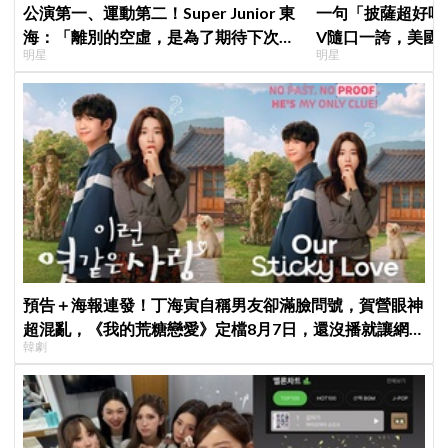
公演第一、運動第二！Super Junior 東
一句「披薩超好吃
海：「離別的空虛，是為了期待下次再
V隨口一誇，美國
明星
明星
見」
擠爆
預告＋海報連發！丁海寅自稱男友卻滿臉問號，賀營眼神
超混亂，《我的荒糖戀愛》定檔8月7日，還沒播就讓網
韓劇
友瘋猜結局