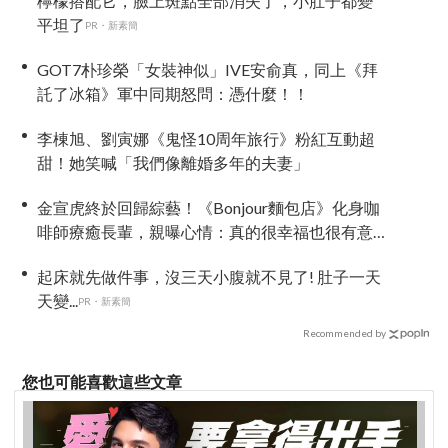
檸檬搭配它，臉上斑點全部消失了，小肚子都變
平坦了
PR・新素簡
GOT7朴珍榮「女裝神似」IVE安俞真，同上《拜
託了冰箱》軍中同期怒問：憑什麼！！
李棟旭、劉寅娜《鬼怪10周年旅行》粉紅互動超
甜！她笑喊「我們像離婚多年的夫妻」
金宣虎終於回歸綜藝！《Bonjour麵包店》化身咖
啡師療癒長輩，親曝心情：真的很幸福也很有意
義
起床就先做件事，沒三天小腹就不見了! 肚子一天
天變...
PR・新素簡
Recommended by
您也可能喜歡這些文章