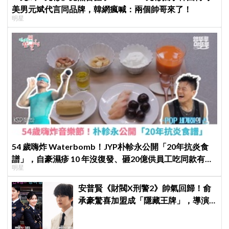
美男元斌代言同品牌，韓網瘋喊：兩個帥哥來了！
明星
54 歲嗨炸 Waterbomb！JYP朴軫永公開「20年抗炎食
譜」，自豪濕疹 10 年沒復發、砸20億供員工吃同款有機
明星
餐
安普賢《財閥X刑警2》帥氣回歸！俞
承豪驚喜加盟成「隱藏王牌」，導演
笑曝：太有存在感決定提前登場