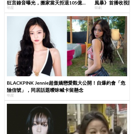
狂言錄音曝光，搬家當天拒退105億保
風暴》首播收視開
明星
韓劇
證金、糾紛再升級
總裁、豪砸700
吻！
BLACKPINK Jennie超傲嬌戀愛觀大公開！自爆約會「危
險信號」，同居話題曖昧喊卡留懸念
明星