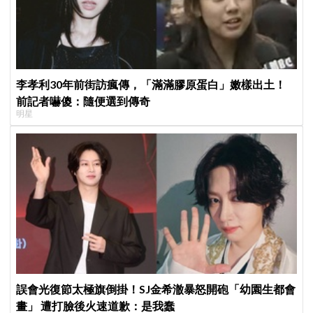
李孝利30年前街訪瘋傳，「滿滿膠原蛋白」嫩樣出土！
前記者嚇傻：隨便選到傳奇
明星
誤會光復節太極旗倒掛！SJ金希澈暴怒開砲「幼園生都會
畫」 遭打臉後火速道歉：是我蠢