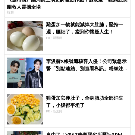
圍救人震撼全場
韓劇
雞蛋加一物就能減掉大肚腩，堅持一
週，腰細了，瘦到你懷疑人生！
PR・新素簡
李浚赫X帳號遭駭客入侵！公司緊急示
警「別點連結、別查看私訊」粉絲注
意了
雞蛋加它瘦肚子，全身脂肪全部消失
了，小腹都平坦了
PR・新素簡
自由了！VIVIZ告贏惡劣所屬社BPM，