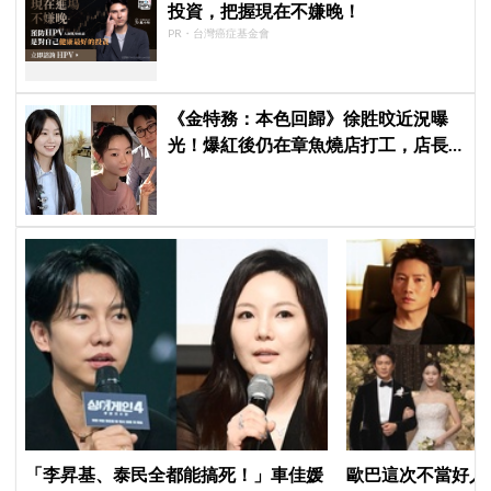
投資，把握現在不嫌晚！
PR・台灣癌症基金會
《金特務：本色回歸》徐貹旼近況曝
光！爆紅後仍在章魚燒店打工，店長
驚呼：「妳怎麼會在這裡？」
「李昇基、泰民全都能搞死！」車佳媛
歐巴這次不當好人