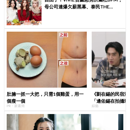
母公司連爆欠薪黑幕、泰民THE
BOYZ李昇基集體逃亡
肚腩一抓一大把，只需1個雞蛋，用一
《劉在錫的民宿法
個瘦一個
「邊佑錫在拍攝現
PR・新素簡
綜藝
是第一次見到」