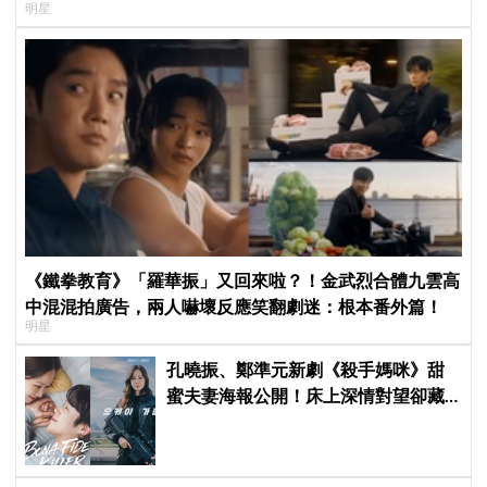
明星
《鐵拳教育》「羅華振」又回來啦？！金武烈合體九雲高
中混混拍廣告，兩人嚇壞反應笑翻劇迷：根本番外篇！
明星
孔曉振、鄭準元新劇《殺手媽咪》甜
蜜夫妻海報公開！床上深情對望卻藏
驚人秘密