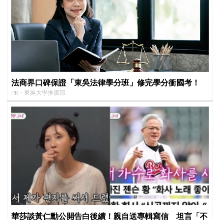
法商界口碑保證「東吳法律學分班」修完學分衝國考！
PR・東吳大學推廣部
華莎談黃仁勳公開告白後續！親自送專輯寫信 坦言「不