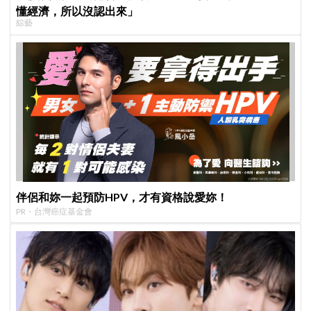
懂經濟，所以沒認出來」
綜藝
伴侶和妳一起預防HPV，才有資格說愛妳！
PR・台灣癌症基金會