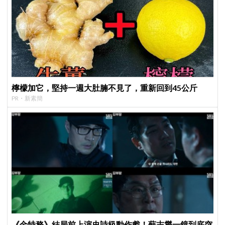
檸檬加它，堅持一週大肚腩不見了，重新回到45公斤
PR・新素簡
《金特務》結局前上演史詩級動作戲！蘇志燮一鏡到底突