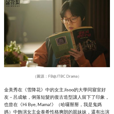
（圖源：FB@JTBC Drama）
金美秀在《雪降花》中的女主Jisoo的大學同寢室好
友－呂成敏，俐落短髮的復古造型讓人留下了印象，
也曾在《Hi Bye, Mama!》（哈囉掰掰，我是鬼媽
媽）中飾演女主金泰希性格爽朗的親妹妹，還有出演