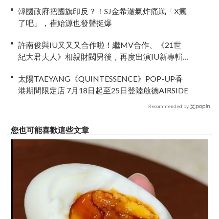
韓國政府把國旗印反？！SJ金希澈氣炸痛罵「X瘋
了吧」，崔始源也發聲挺爆
許南俊與IU又又又合作啦！繼MV合作、《21世
紀大君夫人》相親財閥男後，再度出演IU新專輯
MV
太陽TAEYANG《QUINTESSENCE》POP-UP香
港期間限定店 7月18日起至25日登陸啟德AIRSIDE
Recommended by
您也可能喜歡這些文章