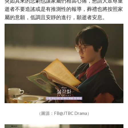
突如其來的悲劇也讓家屬們相當心痛，懇請大眾尊重
逝者不要造謠或是有推測性的報導，葬禮也將按照家
屬的意願，低調且安靜的進行，願逝者安息。
（圖源：FB@JTBC Drama）