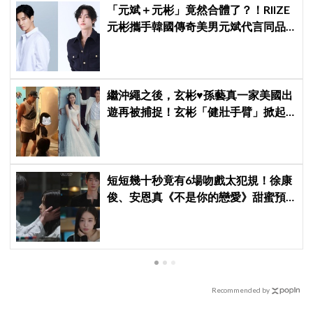
「元斌＋元彬」竟然合體了？！RIIZE
元彬攜手韓國傳奇美男元斌代言同品
牌，韓網瘋喊：兩個帥哥來了！
繼沖繩之後，玄彬♥孫藝真一家美國出
遊再被捕捉！玄彬「健壯手臂」掀起
討論，幸福家庭日常受關注
短短幾十秒竟有6場吻戲太犯規！徐康
俊、安恩真《不是你的戀愛》甜蜜預
告公開，網友直呼：太期待了！
Recommended by