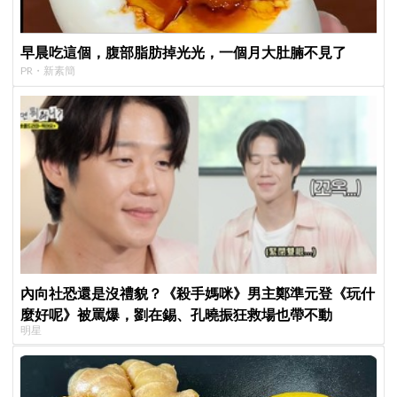
早晨吃這個，腹部脂肪掉光光，一個月大肚腩不見了
PR・新素簡
內向社恐還是沒禮貌？《殺手媽咪》男主鄭準元登《玩什
麼好呢》被罵爆，劉在錫、孔曉振狂救場也帶不動
明星