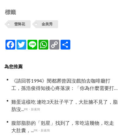
標籤
雪降花
金美秀
Facebook
Twitter
Line
WhatsApp
Copy
分
Link
享
為您推薦
《請回答1994》閔都凞曾因沒戲拍去咖啡廳打
工，孫浩俊得知後心疼落淚：「你為什麼需要打
工？」
雞蛋這樣吃 連吃3天肚子平了，大肚腩不見了，脂
肪沒...
PR・新素簡
腹部脂肪的「剋星」找到了，常吃這幾物，吃走
大肚囊，...
PR・新素簡