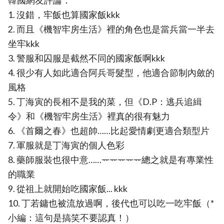
韓國網友評論：
1. 沒錯，牢飯也算國家飯kkk
2. 而且《機智牢房生活》裡的角色也是當兵當一半去
坐牢kkk
3. 警服和囚服是截然不同的國家飯啊kkk
4. 很少有人如此適合阿兵哥髮型，他適合節制內斂的
風格
5. 丁海寅的長相不是我的菜，但《D.P：逃兵追緝
令》和《機智牢房生活》裡真的很有魅力
6. 《首爾之春》也超帥……比起愛情劇更適合類型片
7. 軍服就是丁海寅的個人色彩
8. 藥師服裝也很中意……ᅲᅲᅲᅲᅲ總之就是有專業性
的職業
9. 從祖上就開始吃國家飯... kkk
10. 丁若鏞也被流放過啊，後代也可以吃一吃牢飯（*
小編：這句是搞笑不要認真！）