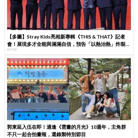
【多圖】Stray Kids亮相新專輯《THIS & THAT》記者
會！展現多才全能與滿滿自信，預告「以熱治熱」炸裂夏
KPOP
日音樂圈
郭東延入伍在即！適逢《雲畫的月光》10週年，主角群
不只一起合拍畫報，還錄製特別節目