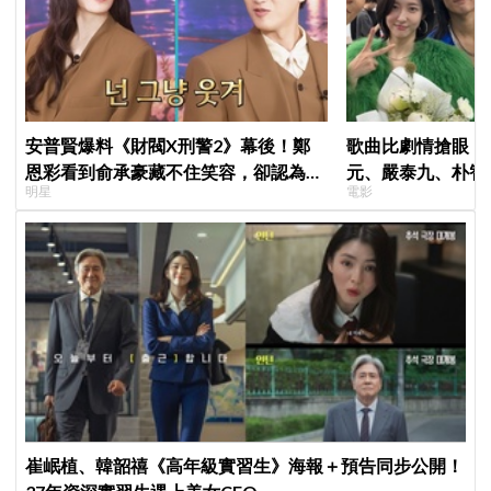
安普賢爆料《財閥X刑警2》幕後！鄭
歌曲比劇情搶眼！
恩彩看到俞承豪藏不住笑容，卻認為安
元、嚴泰九、朴智
明星
電影
普賢只是「搞笑男」
曲《Love Is》超
崔岷植、韓韶禧《高年級實習生》海報＋預告同步公開！