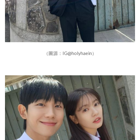
（圖源：IG@holyhaein）