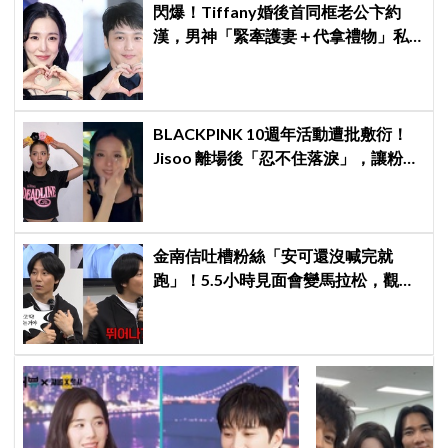
閃爆！Tiffany婚後首同框老公卞約
漢，男神「緊牽護妻＋代拿禮物」私
下甜度超標
BLACKPINK 10週年活動遭批敷衍！
Jisoo 離場後「忍不住落淚」，讓粉絲
看了好心疼
金南佶吐槽粉絲「安可還沒喊完就
跑」！5.5小時見面會變馬拉松，觀眾
崩潰：以為完場竟還有「第三部」？