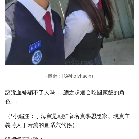
（圖源：IG@holyhaein）
該說血緣騙不了人嗎……總之超適合吃國家飯的角
色……
（*小編注：丁海寅是朝鮮著名實學思想家、現實主
義詩人丁若鏞的直系六代孫）