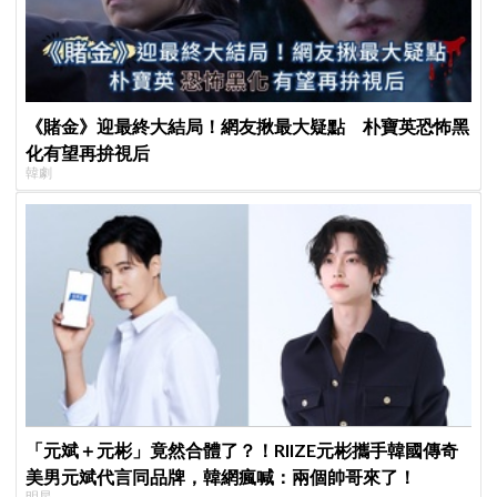
《賭金》迎最終大結局！網友揪最大疑點 朴寶英恐怖黑
化有望再拚視后
韓劇
「元斌＋元彬」竟然合體了？！RIIZE元彬攜手韓國傳奇
美男元斌代言同品牌，韓網瘋喊：兩個帥哥來了！
明星