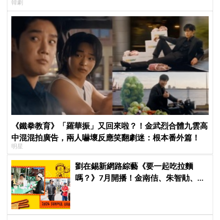
韓劇
《鐵拳教育》「羅華振」又回來啦？！金武烈合體九雲高
中混混拍廣告，兩人嚇壞反應笑翻劇迷：根本番外篇！
明星
劉在錫新網路綜藝《要一起吃拉麵
嗎？》7月開播！金南佶、朱智勛、尹
敬浩同行展開美食之旅