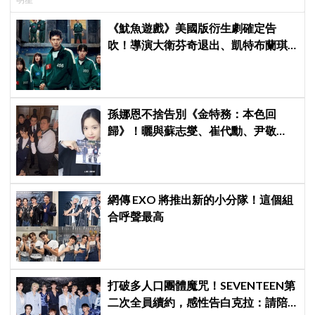
《魷魚遊戲》美國版衍生劇確定告
吹！導演大衛芬奇退出、凱特布蘭琪
出演傳聞也破局
孫娜恩不捨告別《金特務：本色回
歸》！曬與蘇志燮、崔代勳、尹敬
浩、朱相昱暖心合照，感謝劇組與粉
絲陪伴
網傳 EXO 將推出新的小分隊！這個組
合呼聲最高
打破多人口團體魔咒！SEVENTEEN第
二次全員續約，感性告白克拉：請陪