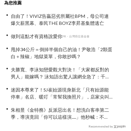
為您推薦
自由了！VIVIZ告贏惡劣所屬社BPM，母公司連
爆欠薪黑幕、泰民THE BOYZ李昇基集體逃亡
做到這點才有資格說愛你
PR・台灣癌症基金會
甩掉34公斤＝倒掉半個自己的油！尹敬浩「2顆蛋
白＋辣椒」地獄菜單，你敢抄嗎？
夫勝寬、李泳知戀愛觀大對決！「大家都反對的
男人」能嫁嗎？ 泳知語出驚人讓網全急了：千萬
要小心
迷因本尊來了！SJ崔始源現身新北「只有始源能
停車」名店、暖叮「常幫我換照片」，店家尖叫
合照網笑翻：這輩子不能脫粉了
朱相昱《金特務》反派惡出名！想洗白客串第二
季，導演竟回「你可以這樣演.....」他秒喊：不
要！
Recommended by