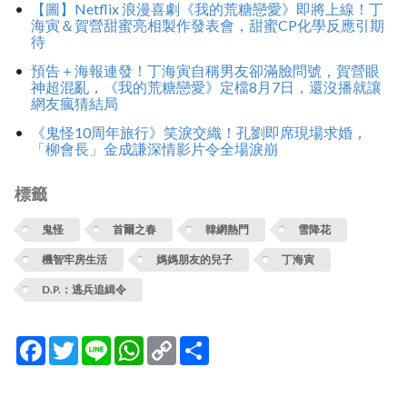
【圖】Netflix 浪漫喜劇《我的荒糖戀愛》即將上線！丁
海寅＆賀營甜蜜亮相製作發表會，甜蜜CP化學反應引期
待
預告＋海報連發！丁海寅自稱男友卻滿臉問號，賀營眼
神超混亂，《我的荒糖戀愛》定檔8月7日，還沒播就讓
網友瘋猜結局
《鬼怪10周年旅行》笑淚交織！孔劉即席現場求婚，
「柳會長」金成謙深情影片令全場淚崩
標籤
鬼怪
首爾之春
韓網熱門
雪降花
機智牢房生活
媽媽朋友的兒子
丁海寅
D.P.：逃兵追緝令
Facebook
Twitter
Line
WhatsApp
Copy
分
Link
享