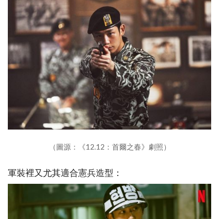
（圖源：《12.12：首爾之春》劇照）
軍裝裡又尤其適合憲兵造型：