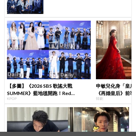
伴「TEAM SVT」見證永恆約定！
【多圖】《2026 SBS 歌謠大戰
申敏兒化身「皇后」
SUMMER》藍地毯開跑！Red
《再婚皇后》前導
KPOP
韓劇
Velvet、Stray Kids、ATEEZ、RIIZE
＋豪華主演陣容讓
等愛豆登場